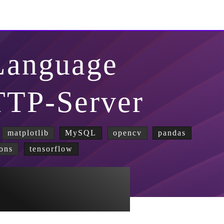
Language
TTP-Server
matplotlib
MySQL
opencv
pandas
ons
tensorflow