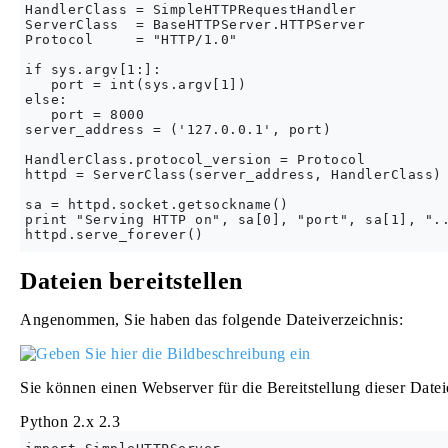
HandlerClass = SimpleHTTPRequestHandler

ServerClass  = BaseHTTPServer.HTTPServer

Protocol     = "HTTP/1.0"

if sys.argv[1:]:

   port = int(sys.argv[1])

else:

   port = 8000

server_address = ('127.0.0.1', port)

HandlerClass.protocol_version = Protocol

httpd = ServerClass(server_address, HandlerClass)

sa = httpd.socket.getsockname()

print "Serving HTTP on", sa[0], "port", sa[1], "..
Dateien bereitstellen
Angenommen, Sie haben das folgende Dateiverzeichnis:
Sie können einen Webserver für die Bereitstellung dieser Dateie
Python 2.x
2.3