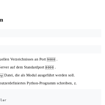
en
uellen Verzeichnisses an Port
.
9000
Server auf dem Standardport
.
8000
Datei, die als Modul ausgeführt werden soll.
py
nutzerdefiniertes Python-Programm schreiben, z.
ler
