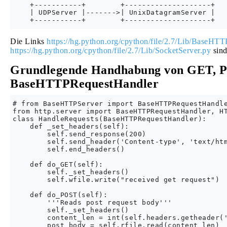
    +-----------+        +--------------------+

    | UDPServer |------->| UnixDatagramServer |

Die Links
https://hg.python.org/cpython/file/2.7/Lib/BaseHTT
https://hg.python.org/cpython/file/2.7/Lib/SocketServer.py
sind
Grundlegende Handhabung von GET, 
BaseHTTPRequestHandler
# from BaseHTTPServer import BaseHTTPRequestHandle
from http.server import BaseHTTPRequestHandler, HT
class HandleRequests(BaseHTTPRequestHandler):

    def _set_headers(self):

        self.send_response(200)

        self.send_header('Content-type', 'text/htm
        self.end_headers()

    def do_GET(self):

        self._set_headers()

        self.wfile.write("received get request")

    def do_POST(self):

        '''Reads post request body'''

        self._set_headers()

        content_len = int(self.headers.getheader('
        post_body = self.rfile.read(content_len)
