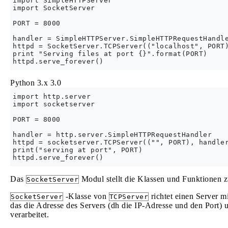
import SimpleHTTPServer

import SocketServer

PORT = 8000

handler = SimpleHTTPServer.SimpleHTTPRequestHandle
httpd = SocketServer.TCPServer(("localhost", PORT)
print "Serving files at port {}".format(PORT)

Python 3.x
3.0
import http.server

import socketserver

PORT = 8000

handler = http.server.SimpleHTTPRequestHandler

httpd = socketserver.TCPServer(("", PORT), handler
print("serving at port", PORT)

Das
Modul stellt die Klassen und Funktionen z
SocketServer
-Klasse von
richtet einen Server m
SocketServer
TCPServer
das die Adresse des Servers (dh die IP-Adresse und den Port) u
verarbeitet.