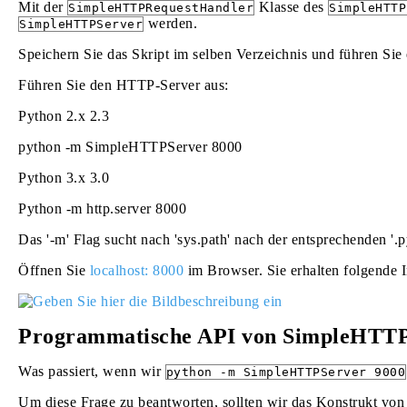
Mit der
Klasse des
SimpleHTTPRequestHandler
SimpleHTTP
werden.
SimpleHTTPServer
Speichern Sie das Skript im selben Verzeichnis und führen Sie 
Führen Sie den HTTP-Server aus:
Python 2.x
2.3
python -m SimpleHTTPServer 8000
Python 3.x
3.0
Python -m http.server 8000
Das '-m' Flag sucht nach 'sys.path' nach der entsprechenden '.
Öffnen Sie
localhost: 8000
im Browser. Sie erhalten folgende 
Programmatische API von SimpleHTT
Was passiert, wenn wir
python -m SimpleHTTPServer 9000
Um diese Frage zu beantworten, sollten wir das Konstrukt v