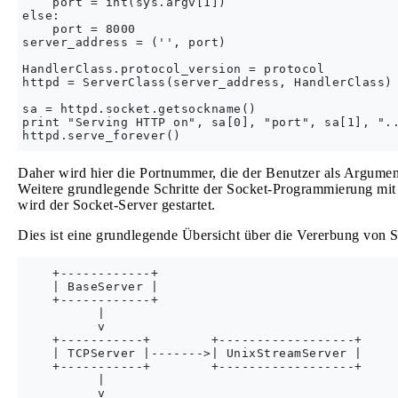
    port = int(sys.argv[1])

else:

    port = 8000

server_address = ('', port)

HandlerClass.protocol_version = protocol

httpd = ServerClass(server_address, HandlerClass)

sa = httpd.socket.getsockname()

print "Serving HTTP on", sa[0], "port", sa[1], "..
Daher wird hier die Portnummer, die der Benutzer als Argumen
Weitere grundlegende Schritte der Socket-Programmierung mit
wird der Socket-Server gestartet.
Dies ist eine grundlegende Übersicht über die Vererbung von 
    +------------+

    | BaseServer |

    +------------+

          |

          v

    +-----------+        +------------------+

    | TCPServer |------->| UnixStreamServer |

    +-----------+        +------------------+

          |

          v
