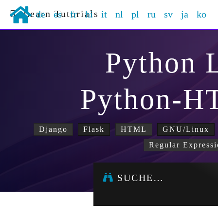
Learn Tutorials
de
es
fr
hi
it
nl
pl
ru
sv
ja
ko
Python 
Python-H
Django
Flask
HTML
GNU/Linux
Regular Expressi
SUCHE…