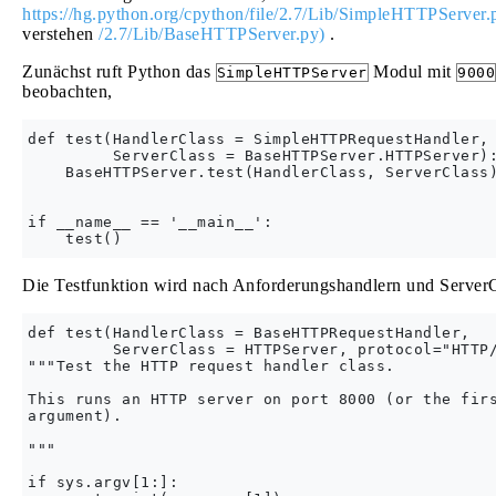
https://hg.python.org/cpython/file/2.7/Lib/SimpleHTTPServer.
verstehen
/2.7/Lib/BaseHTTPServer.py)
.
Zunächst ruft Python das
Modul mit
SimpleHTTPServer
9000
beobachten,
def test(HandlerClass = SimpleHTTPRequestHandler,

         ServerClass = BaseHTTPServer.HTTPServer):
    BaseHTTPServer.test(HandlerClass, ServerClass)
if __name__ == '__main__':

Die Testfunktion wird nach Anforderungshandlern und ServerC
def test(HandlerClass = BaseHTTPRequestHandler,

         ServerClass = HTTPServer, protocol="HTTP/
"""Test the HTTP request handler class.

This runs an HTTP server on port 8000 (or the firs
argument).

"""

if sys.argv[1:]:
