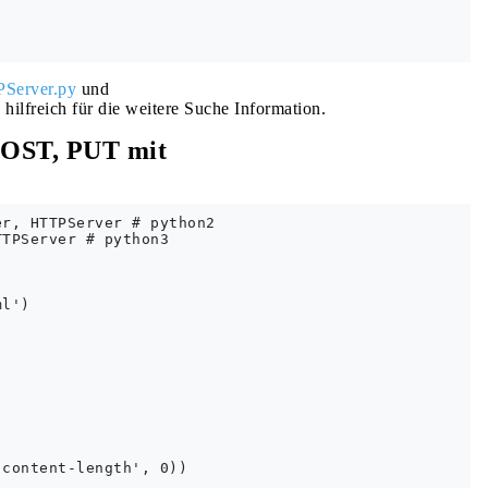
PServer.py
und
 hilfreich für die weitere Suche Information.
POST, PUT mit
r, HTTPServer # python2

TPServer # python3

l')

content-length', 0))
