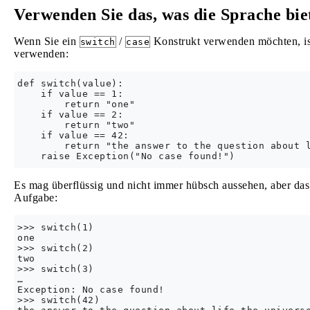
Verwenden Sie das, was die Sprache biete
Wenn Sie ein
/
Konstrukt verwenden möchten, ist
switch
case
verwenden:
def switch(value):

    if value == 1:

        return "one"

    if value == 2:

        return "two"

    if value == 42:

        return "the answer to the question about l
Es mag überflüssig und nicht immer hübsch aussehen, aber das i
Aufgabe:
>>> switch(1)

one

>>> switch(2)

two

>>> switch(3)

…

Exception: No case found!

>>> switch(42)
