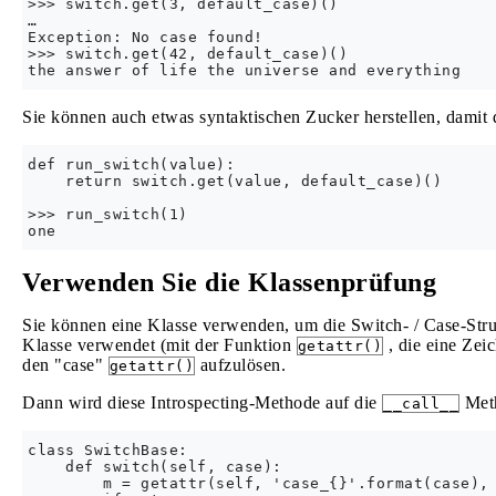
>>> switch.get(3, default_case)()

…

Exception: No case found!

>>> switch.get(42, default_case)()

Sie können auch etwas syntaktischen Zucker herstellen, damit d
def run_switch(value):

    return switch.get(value, default_case)()

>>> run_switch(1)

Verwenden Sie die Klassenprüfung
Sie können eine Klasse verwenden, um die Switch- / Case-Stru
Klasse verwendet (mit der Funktion
, die eine Zei
getattr()
den "case"
aufzulösen.
getattr()
Dann wird diese Introspecting-Methode auf die
Meth
__call__
class SwitchBase:

    def switch(self, case):

        m = getattr(self, 'case_{}'.format(case), 