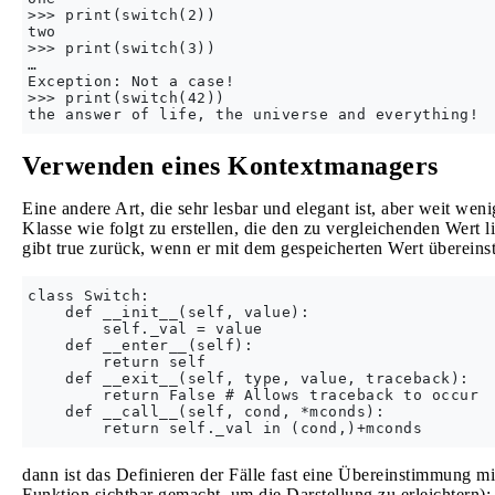
>>> print(switch(2))

two

>>> print(switch(3))

…

Exception: Not a case!

>>> print(switch(42))

Verwenden eines Kontextmanagers
Eine andere Art, die sehr lesbar und elegant ist, aber weit weniger
Klasse wie folgt zu erstellen, die den zu vergleichenden Wert l
gibt true zurück, wenn er mit dem gespeicherten Wert übereins
class Switch:

    def __init__(self, value): 

        self._val = value

    def __enter__(self):

        return self

    def __exit__(self, type, value, traceback):

        return False # Allows traceback to occur

    def __call__(self, cond, *mconds): 

dann ist das Definieren der Fälle fast eine Übereinstimmung m
Funktion sichtbar gemacht, um die Darstellung zu erleichtern):