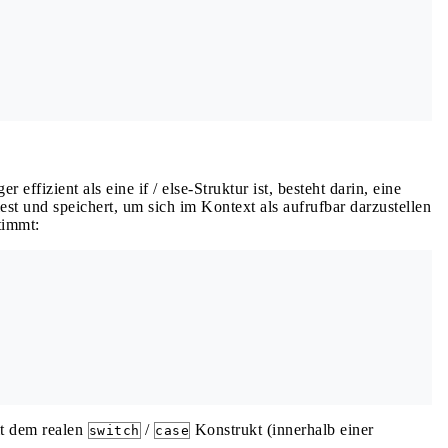
 effizient als eine if / else-Struktur ist, besteht darin, eine
iest und speichert, um sich im Kontext als aufrufbar darzustellen
timmt:
it dem realen
/
Konstrukt (innerhalb einer
switch
case