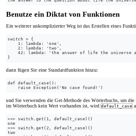
Benutze ein Diktat von Funktionen
Ein weiterer unkomplizierter Weg ist das Erstellen eines Funk
switch = {

    1: lambda: 'one',

    2: lambda: 'two',

    42: lambda: 'the answer of life the universe a
dann fügen Sie eine Standardfunktion hinzu:
def default_case():

und Sie verwenden die Get-Methode des Wörterbuchs, um die 
im Wörterbuch kein Wert vorhanden ist, wird
a
default_case
>>> switch.get(1, default_case)()

one

>>> switch.get(2, default_case)()

two
