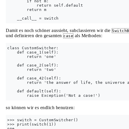
        if not m:

            return self.default

        return m

Damit es noch schöner aussieht, subclassieren wir die
Switch
und definieren den gesamten
als Methoden:
case
class CustomSwitcher:

    def case_1(self):

        return 'one'

    def case_2(self):

        return 'two'

    def case_42(self):

        return 'the answer of life, the universe a
    def default(self):

so können wir es endlich benutzen:
>>> switch = CustomSwitcher()

>>> print(switch(1))

one
