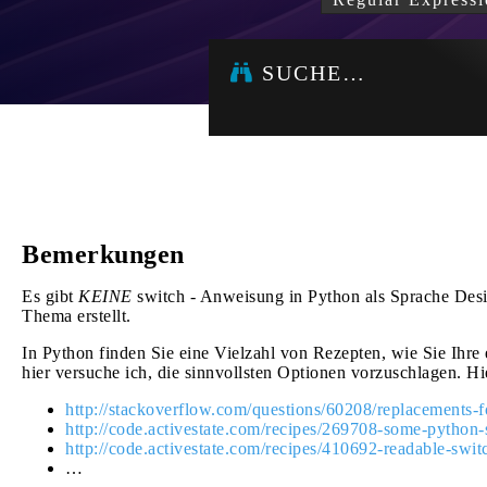
SUCHE…
Bemerkungen
Es gibt
KEINE
switch - Anweisung in Python als Sprache Des
Thema erstellt.
In Python finden Sie eine Vielzahl von Rezepten, wie Sie Ih
hier versuche ich, die sinnvollsten Optionen vorzuschlagen. Hi
http://stackoverflow.com/questions/60208/replacements-f
http://code.activestate.com/recipes/269708-some-python-s
http://code.activestate.com/recipes/410692-readable-swit
…