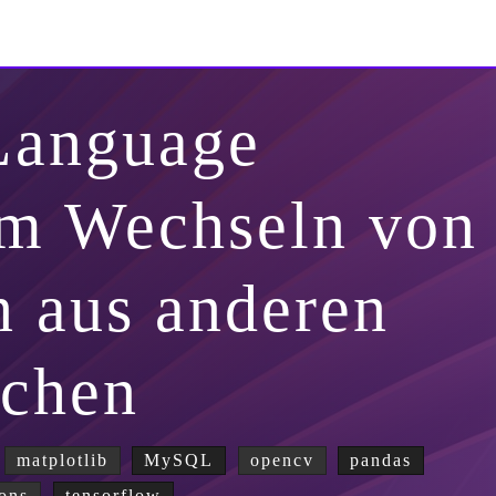
Language
um Wechseln von
 aus anderen
achen
matplotlib
MySQL
opencv
pandas
ons
tensorflow