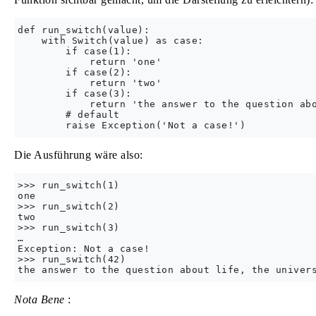
def run_switch(value):

    with Switch(value) as case:

        if case(1):

            return 'one'

        if case(2):

            return 'two'

        if case(3):

            return 'the answer to the question abo
        # default

Die Ausführung wäre also:
>>> run_switch(1)

one

>>> run_switch(2)

two

>>> run_switch(3)

…

Exception: Not a case!

>>> run_switch(42)

Nota Bene
: