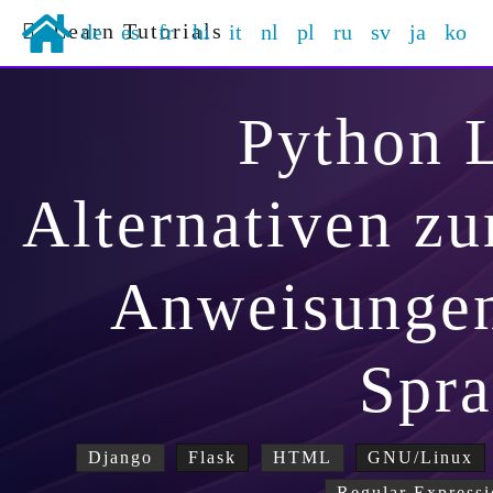
Learn Tutorials
de
es
fr
hi
it
nl
pl
ru
sv
ja
ko
Python 
Alternativen z
Anweisungen
Spr
Django
Flask
HTML
GNU/Linux
Regular Expressi