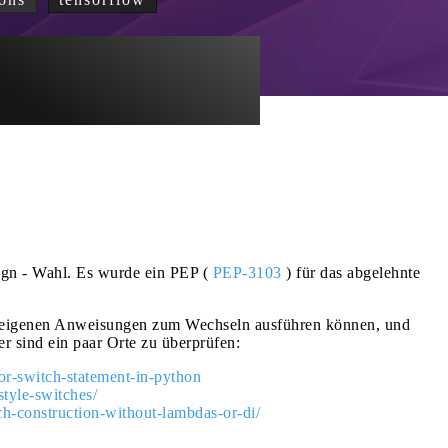
ign - Wahl. Es wurde ein PEP (
PEP-3103
) für das abgelehnte
re eigenen Anweisungen zum Wechseln ausführen können, und
er sind ein paar Orte zu überprüfen:
or-switch-statement-in-python
tyle-switches/
ch-construction-without-lambdas-or-di/