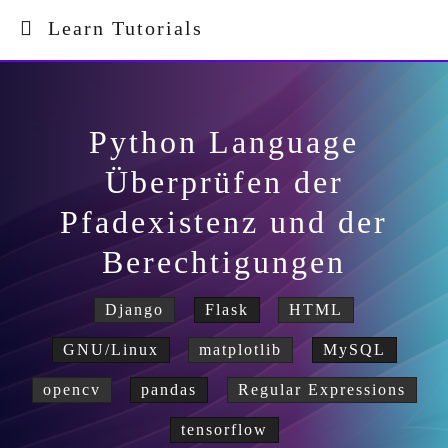
Learn Tutorials
Python Language
Überprüfen der
Pfadexistenz und der
Berechtigungen
Django
Flask
HTML
GNU/Linux
matplotlib
MySQL
opencv
pandas
Regular Expressions
tensorflow