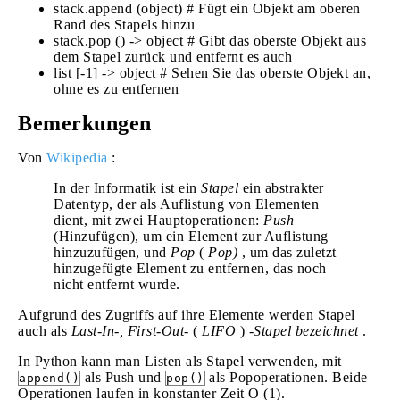
stack.append (object) # Fügt ein Objekt am oberen
Rand des Stapels hinzu
stack.pop () -> object # Gibt das oberste Objekt aus
dem Stapel zurück und entfernt es auch
list [-1] -> object # Sehen Sie das oberste Objekt an,
ohne es zu entfernen
Bemerkungen
Von
Wikipedia
:
In der Informatik ist ein
Stapel
ein abstrakter
Datentyp, der als Auflistung von Elementen
dient, mit zwei Hauptoperationen:
Push
(Hinzufügen), um ein Element zur Auflistung
hinzuzufügen, und
Pop
(
Pop)
, um das zuletzt
hinzugefügte Element zu entfernen, das noch
nicht entfernt wurde.
Aufgrund des Zugriffs auf ihre Elemente werden Stapel
auch als
Last-In-, First-Out-
(
LIFO
)
-Stapel bezeichnet
.
In Python kann man Listen als Stapel verwenden, mit
als Push und
als Popoperationen. Beide
append()
pop()
Operationen laufen in konstanter Zeit O (1).