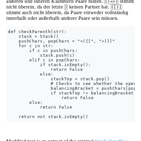
äußeren und inneren Klammern Paare bilden.
stimmt
()<>)
nicht überein, da der letzte
keinen Partner hat.
)
([)]
stimmt auch nicht überein, da Paare entweder vollständig
innerhalb oder außerhalb anderer Paare sein müssen.
def checkParenth(str):

    stack = Stack()

    pushChars, popChars = "<({[", ">)}]"

    for c in str:

        if c in pushChars:

            stack.push(c)

        elif c in popChars:

            if stack.isEmpty():

                return False

            else:

                stackTop = stack.pop()

                # Checks to see whether the openin
                balancingBracket = pushChars[popCh
                if stackTop != balancingBracket:

                    return False

        else:

            return False
