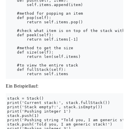
    def push(self, item):

        self.items.append(item)

    #method for popping an item 

    def pop(self):

        return self.items.pop()

    #check what item is on top of the stack withou
    def peek(self):

        return self.items[-1]

    #method to get the size

    def size(self):

        return len(self.items)

    #to view the entire stack

    def fullStack(self):

Ein Beispiellauf:
stack = Stack()

print('Current stack:', stack.fullStack())

print('Stack empty?:', stack.isEmpty())

print('Pushing integer 1')

stack.push(1)

print('Pushing string "Told you, I am generic stac
stack.push('Told you, I am generic stack!')

print('Pushing integer 3')
