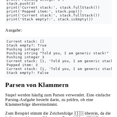
stack.push(3)

print('Current stack:', stack.fullStack())

print('Popped item:', stack.pop())

print('Current stack:', stack.fullStack())

Ausgabe:
Current stack: []

Stack empty?: True

Pushing integer 1

Pushing string "Told you, I am generic stack!"

Pushing integer 3

Current stack: [1, 'Told you, I am generic stack!'
Popped item: 3

Current stack: [1, 'Told you, I am generic stack!'
Parsen von Klammern
Stapel werden häufig zum Parsen verwendet. Eine einfache
Parsing-Aufgabe besteht darin, zu prüfen, ob eine
Klammerfolge übereinstimmt.
Zum Beispiel stimmt die Zeichenfolge
überein, da die
([])