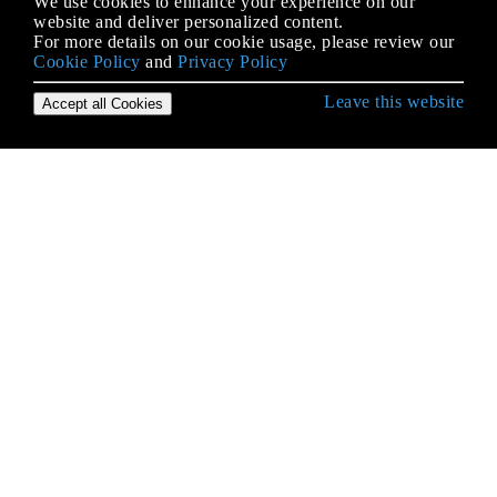
We use cookies to enhance your experience on our
website and deliver personalized content.
For more details on our cookie usage, please review our
Cookie Policy
and
Privacy Policy
Leave this website
Accept all Cookies
Erste Schritte mit Python Language
* args und ** kwargs
2to3 Werkzeug
Abstrakte Basisklassen (abc)
Abstrakter Syntaxbaum
Ähnlichkeiten in der Syntax,
Bedeutungsunterschiede: Python vs. JavaScript
Alternativen zum Wechseln von Anweisungen aus
anderen Sprachen
ArcPy
Arrays