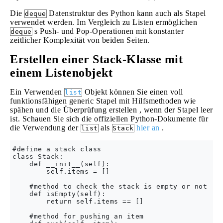
Die
Datenstruktur des Python kann auch als Stapel
deque
verwendet werden. Im Vergleich zu Listen ermöglichen
s Push- und Pop-Operationen mit konstanter
deque
zeitlicher Komplexität von beiden Seiten.
Erstellen einer Stack-Klasse mit
einem Listenobjekt
Ein Verwenden
Objekt können Sie einen voll
list
funktionsfähigen generic Stapel mit Hilfsmethoden wie
spähen und die Überprüfung erstellen , wenn der Stapel leer
ist. Schauen Sie sich die offiziellen Python-Dokumente für
die Verwendung der
als
hier an
.
list
Stack
#define a stack class

class Stack:

    def __init__(self):

        self.items = []

    #method to check the stack is empty or not

    def isEmpty(self):

        return self.items == []

    #method for pushing an item 
