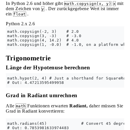
In Python 2.6 und höher gibt
mit
math.copysign(x, y)
x
dem Zeichen von
. Der zurückgegebene Wert ist immer
y
ein
.
float
Python 2.x
2.6
math.copysign(-2, 3)    # 2.0

math.copysign(3, -3)    # -3.0

math.copysign(4, 14.2)  # 4.0

Trigonometrie
Länge der Hypotenuse berechnen
math.hypot(2, 4) # Just a shorthand for SquareRoot
Grad in Radiant umrechnen
Alle
Funktionen erwarten
Radiant,
daher müssen Sie
math
Grad in Radiant konvertieren:
math.radians(45)              # Convert 45 degrees