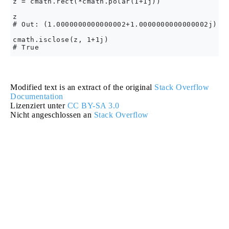
z = cmath.rect(*cmath.polar(1+1j))

z

# Out: (1.0000000000000002+1.0000000000000002j)

cmath.isclose(z, 1+1j)

Modified text is an extract of the original
Stack Overflow
Documentation
Lizenziert unter
CC BY-SA 3.0
Nicht angeschlossen an
Stack Overflow