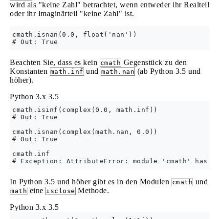
wird als "keine Zahl" betrachtet, wenn entweder ihr Realteil
oder ihr Imaginärteil "keine Zahl" ist.
cmath.isnan(0.0, float('nan'))

Beachten Sie, dass es kein
Gegenstück zu den
cmath
Konstanten
und
(ab Python 3.5 und
math.inf
math.nan
höher).
Python 3.x
3.5
cmath.isinf(complex(0.0, math.inf))

# Out: True

cmath.isnan(complex(math.nan, 0.0))

# Out: True

cmath.inf

In Python 3.5 und höher gibt es in den Modulen
und
cmath
eine
Methode.
math
isclose
Python 3.x
3.5