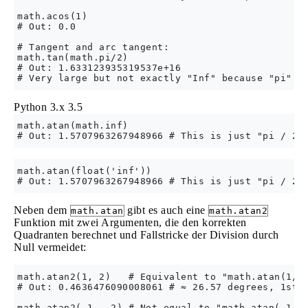
math.acos(1)

# Out: 0.0

# Tangent and arc tangent:

math.tan(math.pi/2)

# Out: 1.633123935319537e+16 

Python 3.x
3.5
math.atan(math.inf)

math.atan(float('inf'))

Neben dem
gibt es auch eine
math.atan
math.atan2
Funktion mit zwei Argumenten, die den korrekten
Quadranten berechnet und Fallstricke der Division durch
Null vermeidet:
math.atan2(1, 2)   # Equivalent to "math.atan(1/2)
# Out: 0.4636476090008061 # ≈ 26.57 degrees, 1st q
math.atan2(-1, -2) # Not equal to "math.atan(-1/-2