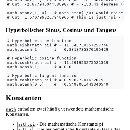
# Out: -2.677945044588987 # ≈ -153.43 degrees (or 
math.atan2(1, 0)   # math.atan(1/0) would raise Ze
Hyperbolischer Sinus, Cosinus und Tangens
# Hyperbolic sine function

math.sinh(math.pi) # = 11.548739357257746

math.asinh(1)      # = 0.8813735870195429

# Hyperbolic cosine function

math.cosh(math.pi) # = 11.591953275521519

math.acosh(1)      # = 0.0

# Hyperbolic tangent function

math.tanh(math.pi) # = 0.99627207622075

Konstanten
enthalten zwei häufig verwendete mathematische
math
Konstanten.
- Die mathematische Konstante pi
math.pi
- Die mathematische Konstante
e
(Basis des
math.e