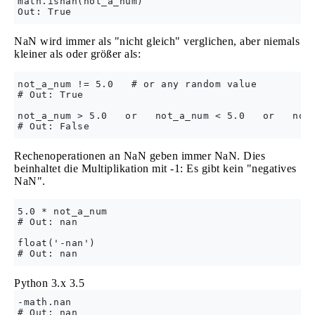
math.isnan(not_a_num)

NaN wird immer als "nicht gleich" verglichen, aber niemals
kleiner als oder größer als:
not_a_num != 5.0   # or any random value

# Out: True

not_a_num > 5.0   or   not_a_num < 5.0   or   not_
Rechenoperationen an NaN geben immer NaN. Dies
beinhaltet die Multiplikation mit -1: Es gibt kein "negatives
NaN".
5.0 * not_a_num

# Out: nan

float('-nan')

Python 3.x
3.5
-math.nan
