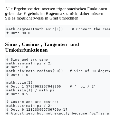
Alle Ergebnisse der inversen trigonometischen Funktionen
geben das Ergebnis im Bogenmaß zurück, daher müssen
Sie es möglicherweise in Grad umrechnen.
math.degrees(math.asin(1))    # Convert the result
Sinus-, Cosinus-, Tangenten- und
Umkehrfunktionen
# Sine and arc sine

math.sin(math.pi / 2)

# Out: 1.0

math.sin(math.radians(90))   # Sine of 90 degrees

# Out: 1.0

math.asin(1)

# Out: 1.5707963267948966    # "= pi / 2"

math.asin(1) / math.pi

# Out: 0.5

# Cosine and arc cosine:

math.cos(math.pi / 2)

# Out: 6.123233995736766e-17 

# Almost zero but not exactly because "pi" is a fl