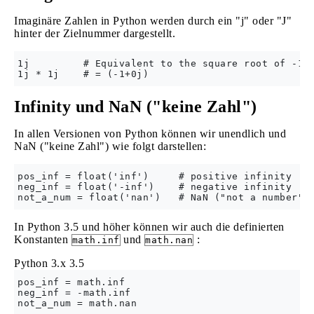
Imaginäre Zahlen in Python werden durch ein "j" oder "J"
hinter der Zielnummer dargestellt.
1j         # Equivalent to the square root of -1.

Infinity und NaN ("keine Zahl")
In allen Versionen von Python können wir unendlich und
NaN ("keine Zahl") wie folgt darstellen:
pos_inf = float('inf')     # positive infinity

neg_inf = float('-inf')    # negative infinity

In Python 3.5 und höher können wir auch die definierten
Konstanten
und
:
math.inf
math.nan
Python 3.x
3.5
pos_inf = math.inf

neg_inf = -math.inf
