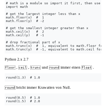
# math is a module so import it first, then use it
import math

# get the largest integer less than x

math.floor(x)  #  1

math.floor(y)  # -2

# get the smallest integer greater than x

math.ceil(x)   #  2

math.ceil(y)   # -1

# drop fractional part of x

math.trunc(x)  #  1, equivalent to math.floor for 
Python 2.x
2.7
,
,
und
immer einen
.
floor
ceil
trunc
round
float
bricht immer Krawatten von Null.
round
round(0.5)  # 1.0
