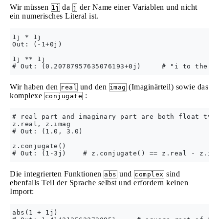
Wir müssen
da
der Name einer Variablen und nicht
1j
j
ein numerisches Literal ist.
1j * 1j

Out: (-1+0j)

1j ** 1j

Wir haben den
und den
(Imaginärteil) sowie das
real
imag
komplexe
:
conjugate
# real part and imaginary part are both float type
z.real, z.imag

# Out: (1.0, 3.0)

z.conjugate()

Die integrierten Funktionen
und
sind
abs
complex
ebenfalls Teil der Sprache selbst und erfordern keinen
Import:
abs(1 + 1j)
