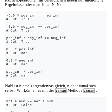
Rechenoperationen im Unendlichen geben nur unendliche
Ergebnisse oder manchmal NaN:
-5.0 * pos_inf == neg_inf

# Out: True

-5.0 * neg_inf == pos_inf

# Out: True

pos_inf * neg_inf == neg_inf

# Out: True

0.0 * pos_inf

# Out: nan

0.0 * neg_inf

# Out: nan

pos_inf / pos_inf

NaN ist niemals irgendetwas gleich, nicht einmal sich
selbst. Wir können es mit der
Methode
:
isnan
isnan
not_a_num == not_a_num

# Out: False
