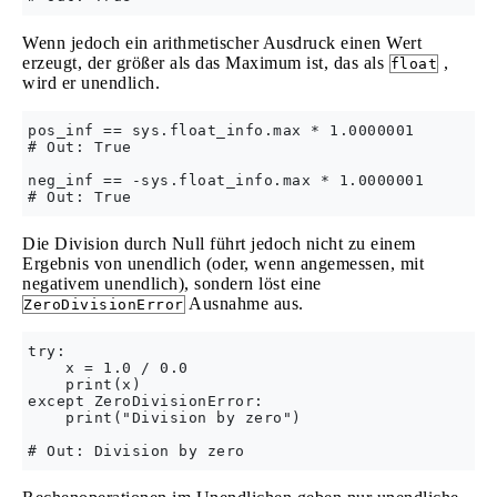
Wenn jedoch ein arithmetischer Ausdruck einen Wert
erzeugt, der größer als das Maximum ist, das als
,
float
wird er unendlich.
pos_inf == sys.float_info.max * 1.0000001

# Out: True

neg_inf == -sys.float_info.max * 1.0000001

Die Division durch Null führt jedoch nicht zu einem
Ergebnis von unendlich (oder, wenn angemessen, mit
negativem unendlich), sondern löst eine
Ausnahme aus.
ZeroDivisionError
try:

    x = 1.0 / 0.0

    print(x)

except ZeroDivisionError:

    print("Division by zero")
