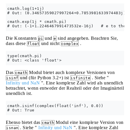
cmath.log(1+1j)

# Out: (0.34657359027997264+0.7853981633974483j)

cmath.exp(1j * cmath.pi)

Die Konstanten
und
sind angegeben. Beachten Sie,
pi
e
dass diese
und nicht
.
float
complex
type(cmath.pi)

Das
Modul bietet auch komplexe Versionen von
cmath
und (für Python 3.2+) ist
. Siehe "
isinf
isfinite
Infinity und NaN
". Eine komplexe Zahl wird als unendlich
betrachtet, wenn entweder der Realteil oder der Imaginärteil
unendlich ist.
cmath.isinf(complex(float('inf'), 0.0))

Ebenso bietet das
Modul eine komplexe Version von
cmath
. Siehe "
Infinity und NaN
". Eine komplexe Zahl
isnan