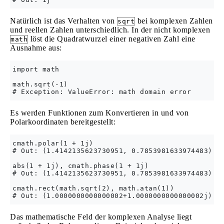
Natürlich ist das Verhalten von
bei komplexen Zahlen
sqrt
und reellen Zahlen unterschiedlich. In der nicht komplexen
löst die Quadratwurzel einer negativen Zahl eine
math
Ausnahme aus:
import math

math.sqrt(-1)

Es werden Funktionen zum Konvertieren in und von
Polarkoordinaten bereitgestellt:
cmath.polar(1 + 1j)

# Out: (1.4142135623730951, 0.7853981633974483)   
abs(1 + 1j), cmath.phase(1 + 1j)

# Out: (1.4142135623730951, 0.7853981633974483)   
cmath.rect(math.sqrt(2), math.atan(1))

Das mathematische Feld der komplexen Analyse liegt