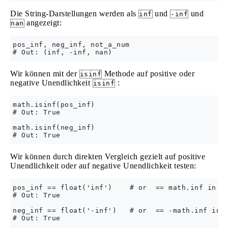
Die String-Darstellungen werden als
und
und
inf
-inf
angezeigt:
nan
pos_inf, neg_inf, not_a_num

Wir können mit der
Methode auf positive oder
isinf
negative Unendlichkeit
:
isinf
math.isinf(pos_inf)

# Out: True

math.isinf(neg_inf)

Wir können durch direkten Vergleich gezielt auf positive
Unendlichkeit oder auf negative Unendlichkeit testen:
pos_inf == float('inf')    # or  == math.inf in Py
# Out: True

neg_inf == float('-inf')   # or  == -math.inf in P
# Out: True
