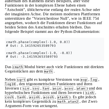
außerhalb des Rahmens dieses Beispiels, aber viele
Funktionen in der komplexen Ebene haben einen
"Astschnitt", üblicherweise entlang der realen Achse oder
der imaginären Achse. Die meisten modernen Plattformen
unterstützen die "Vorzeichenlose Null", wie in IEEE 754
angegeben, wodurch die Funktionen dieser Funktionen auf
beiden Seiten des Astschnittes erhalten bleiben. Das
folgende Beispiel stammt aus der Python-Dokumentation:
cmath.phase(complex(-1.0, 0.0))

# Out: 3.141592653589793

cmath.phase(complex(-1.0, -0.0))

Das
Modul bietet auch viele Funktionen mit direkten
cmath
Gegenstücken aus dem
.
math
Neben
gibt es komplexe Versionen von
,
,
sqrt
exp
log
, den trigonometrischen Funktionen und ihren
log10
Inversen (
,
,
,
,
,
) und den
sin
cos
tan
asin
acos
atan
hyperbolischen Funktionen und ihren Inversen (
,
sinh
,
,
,
,
). Es gibt jedoch
cosh
tanh
asinh
acosh
atanh
kein komplexes Gegenstück zu
, der Zwei-
math.atan2
Argument-Form von arctangent.