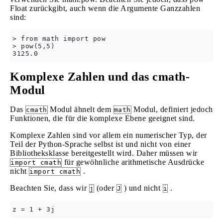
Float zurückgibt, auch wenn die Argumente Ganzzahlen
sind:
> from math import pow

> pow(5,5)

Komplexe Zahlen und das cmath-
Modul
Das
Modul ähnelt dem
Modul, definiert jedoch
cmath
math
Funktionen, die für die komplexe Ebene geeignet sind.
Komplexe Zahlen sind vor allem ein numerischer Typ, der
Teil der Python-Sprache selbst ist und nicht von einer
Bibliotheksklasse bereitgestellt wird. Daher müssen wir
für gewöhnliche arithmetische Ausdrücke
import cmath
nicht
.
import cmath
Beachten Sie, dass wir
(oder
) und nicht
.
j
J
i