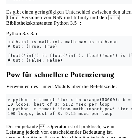
Es gibt einen geringfügigen Unterschied zwischen den alten
Versionen von NaN und Infinity und den
float
math
Bibliothekskonstanten Python 3.5+:
Python 3.x
3.5
math.inf is math.inf, math.nan is math.nan

# Out: (True, True)

float('inf') is float('inf'), float('nan') is floa
Pow für schnellere Potenzierung
Verwenden des Timeit-Moduls über die Befehlszeile:
> python -m timeit 'for x in xrange(50000): b = x*
10 loops, best of 3: 51.2 msec per loop

> python -m timeit 'from math import pow' 'for x i
Der eingebaute
-Operator ist oft praktisch, wenn
**
Leistung jedoch von entscheidender Bedeutung ist,
verwenden Sie math.pow. Beachten Sie jedoch, dass pow