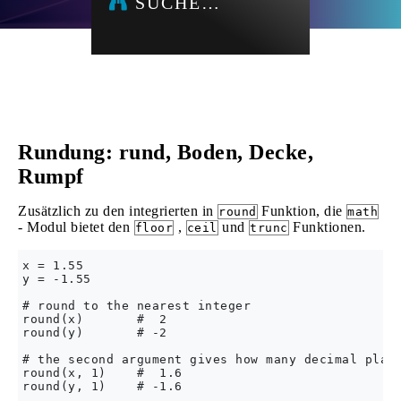
SUCHE…
Rundung: rund, Boden, Decke,
Rumpf
Zusätzlich zu den integrierten in
Funktion, die
round
math
- Modul bietet den
,
und
Funktionen.
floor
ceil
trunc
x = 1.55

y = -1.55

# round to the nearest integer

round(x)       #  2

round(y)       # -2

# the second argument gives how many decimal place
round(x, 1)    #  1.6

round(y, 1)    # -1.6
