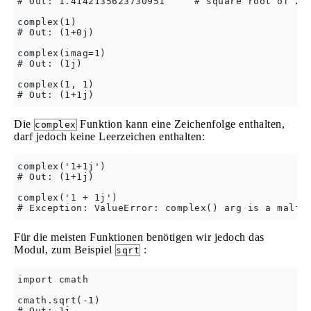
# Out: 1.4142135623730951     # square root of 2

complex(1)

# Out: (1+0j)

complex(imag=1)

# Out: (1j)

complex(1, 1)

Die
Funktion kann eine Zeichenfolge enthalten,
complex
darf jedoch keine Leerzeichen enthalten:
complex('1+1j')

# Out: (1+1j)

complex('1 + 1j')

Für die meisten Funktionen benötigen wir jedoch das
Modul, zum Beispiel
:
sqrt
import cmath

cmath.sqrt(-1)
