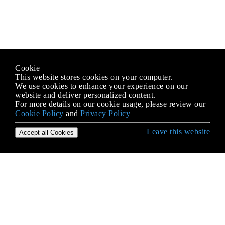
Cookie
This website stores cookies on your computer.
We use cookies to enhance your experience on our
website and deliver personalized content.
For more details on our cookie usage, please review our
Cookie Policy
and
Privacy Policy
Leave this website
Accept all Cookies
Erste Schritte mit Python Language
* args und ** kwargs
2to3 Werkzeug
Abstrakte Basisklassen (abc)
Abstrakter Syntaxbaum