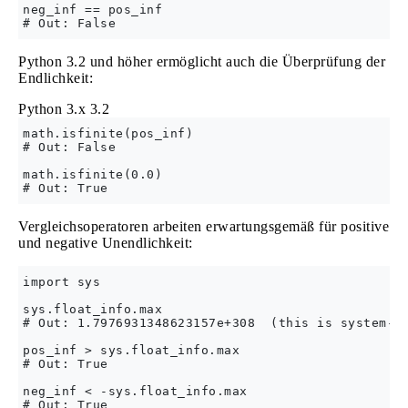
neg_inf == pos_inf

Python 3.2 und höher ermöglicht auch die Überprüfung der
Endlichkeit:
Python 3.x
3.2
math.isfinite(pos_inf)

# Out: False

math.isfinite(0.0)

Vergleichsoperatoren arbeiten erwartungsgemäß für positive
und negative Unendlichkeit:
import sys

sys.float_info.max

# Out: 1.7976931348623157e+308  (this is system-de
pos_inf > sys.float_info.max

# Out: True

neg_inf < -sys.float_info.max
