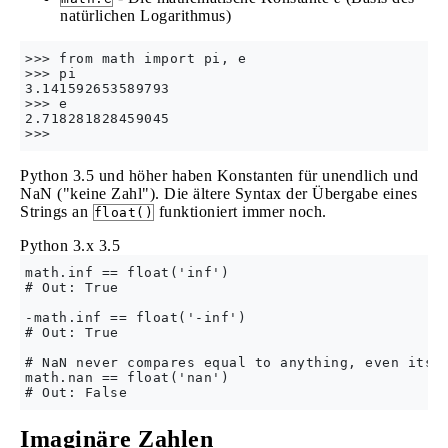
natürlichen Logarithmus)
>>> from math import pi, e

>>> pi

3.141592653589793

>>> e

2.718281828459045

Python 3.5 und höher haben Konstanten für unendlich und
NaN ("keine Zahl"). Die ältere Syntax der Übergabe eines
Strings an
funktioniert immer noch.
float()
Python 3.x
3.5
math.inf == float('inf')

# Out: True

-math.inf == float('-inf')

# Out: True

# NaN never compares equal to anything, even itsel
math.nan == float('nan')

Imaginäre Zahlen