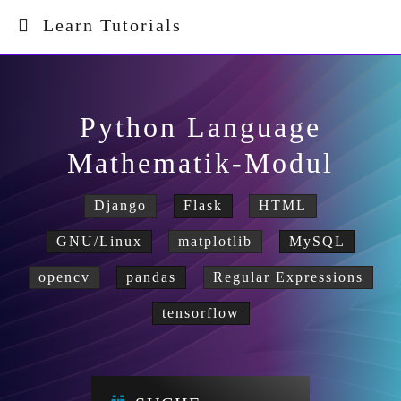
Learn Tutorials
Python Language
Mathematik-Modul
Django
Flask
HTML
GNU/Linux
matplotlib
MySQL
opencv
pandas
Regular Expressions
tensorflow