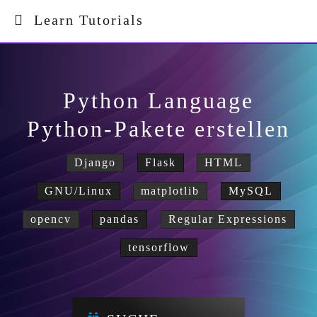
Learn Tutorials
Python Language
Python-Pakete erstellen
Django
Flask
HTML
GNU/Linux
matplotlib
MySQL
opencv
pandas
Regular Expressions
tensorflow