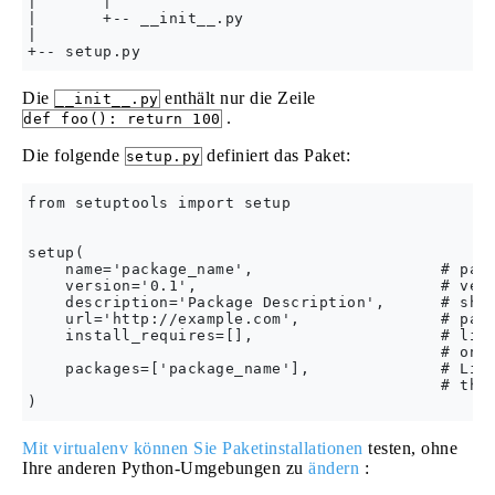
|       |

|       +-- __init__.py

|       

Die
enthält nur die Zeile
__init__.py
.
def foo(): return 100
Die folgende
definiert das Paket:
setup.py
from setuptools import setup

setup(

    name='package_name',                    # pack
    version='0.1',                          # vers
    description='Package Description',      # shor
    url='http://example.com',               # pack
    install_requires=[],                    # list
                                            # on.

    packages=['package_name'],              # List
                                            # this
Mit virtualenv können Sie Paketinstallationen
testen, ohne
Ihre anderen Python-Umgebungen zu
ändern
: