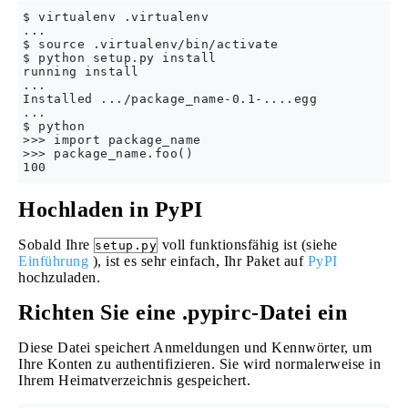
$ virtualenv .virtualenv

...

$ source .virtualenv/bin/activate

$ python setup.py install

running install

...

Installed .../package_name-0.1-....egg

...

$ python

>>> import package_name

>>> package_name.foo() 

Hochladen in PyPI
Sobald Ihre
voll funktionsfähig ist (siehe
setup.py
Einführung
), ist es sehr einfach, Ihr Paket auf
PyPI
hochzuladen.
Richten Sie eine .pypirc-Datei ein
Diese Datei speichert Anmeldungen und Kennwörter, um
Ihre Konten zu authentifizieren. Sie wird normalerweise in
Ihrem Heimatverzeichnis gespeichert.