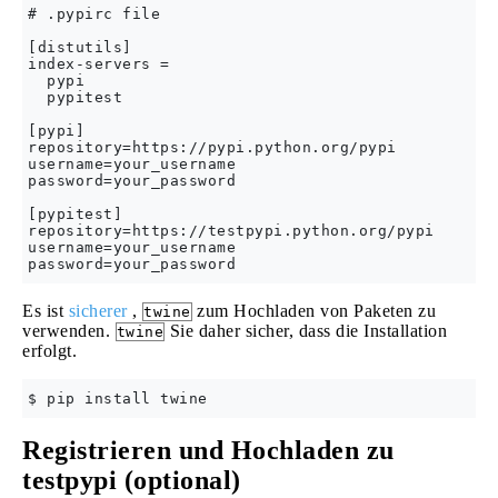
# .pypirc file

[distutils]

index-servers =

  pypi

  pypitest

[pypi]

repository=https://pypi.python.org/pypi

username=your_username

password=your_password

[pypitest]

repository=https://testpypi.python.org/pypi

username=your_username

Es ist
sicherer
,
zum Hochladen von Paketen zu
twine
verwenden.
Sie daher sicher, dass die Installation
twine
erfolgt.
Registrieren und Hochladen zu
testpypi (optional)