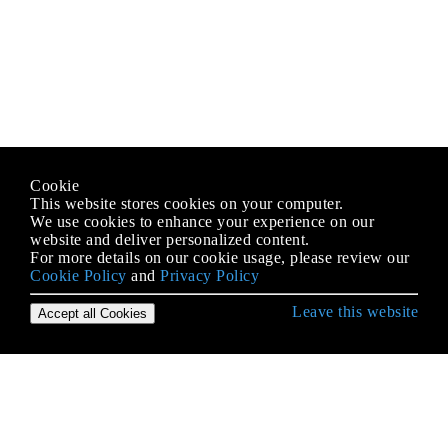
Cookie
This website stores cookies on your computer.
We use cookies to enhance your experience on our
website and deliver personalized content.
For more details on our cookie usage, please review our
Cookie Policy
and
Privacy Policy
Leave this website
Accept all Cookies
Erste Schritte mit Python Language
* args und ** kwargs
2to3 Werkzeug