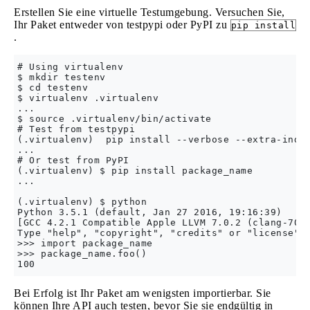
Erstellen Sie eine virtuelle Testumgebung. Versuchen Sie,
Ihr Paket entweder von testpypi oder PyPI zu
pip install
.
# Using virtualenv

$ mkdir testenv

$ cd testenv

$ virtualenv .virtualenv

...

$ source .virtualenv/bin/activate

# Test from testpypi

(.virtualenv)  pip install --verbose --extra-index
...

# Or test from PyPI

(.virtualenv) $ pip install package_name

...

(.virtualenv) $ python

Python 3.5.1 (default, Jan 27 2016, 19:16:39)

[GCC 4.2.1 Compatible Apple LLVM 7.0.2 (clang-700.
Type "help", "copyright", "credits" or "license" f
>>> import package_name

>>> package_name.foo()

Bei Erfolg ist Ihr Paket am wenigsten importierbar. Sie
können Ihre API auch testen, bevor Sie sie endgültig in