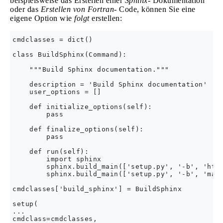
beispielsweise das Erstellen einer
Sphinx-
Dokumentation
oder das
Erstellen von Fortran-
Code, können Sie eine
eigene Option wie
folgt
erstellen:
cmdclasses = dict()

class BuildSphinx(Command):

    """Build Sphinx documentation."""

    description = 'Build Sphinx documentation'

    user_options = []

    def initialize_options(self):

        pass

    def finalize_options(self):

        pass

    def run(self):

        import sphinx

        sphinx.build_main(['setup.py', '-b', 'html
        sphinx.build_main(['setup.py', '-b', 'man'
cmdclasses['build_sphinx'] = BuildSphinx

setup(

...

cmdclass=cmdclasses,
