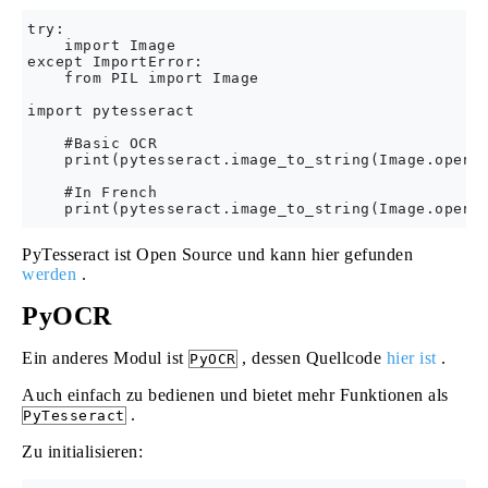
try:

    import Image

except ImportError:

    from PIL import Image

import pytesseract

    #Basic OCR

    print(pytesseract.image_to_string(Image.open('
    #In French

PyTesseract ist Open Source und kann hier gefunden
werden
.
PyOCR
Ein anderes Modul ist
, dessen Quellcode
hier ist
.
PyOCR
Auch einfach zu bedienen und bietet mehr Funktionen als
.
PyTesseract
Zu initialisieren: