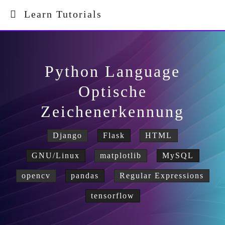
Learn Tutorials
Python Language
Optische
Zeichenerkennung
Django
Flask
HTML
GNU/Linux
matplotlib
MySQL
opencv
pandas
Regular Expressions
tensorflow