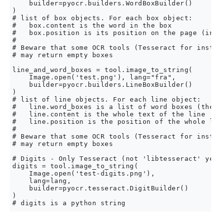
    builder=pyocr.builders.WordBoxBuilder()

)

# list of box objects. For each box object:

#   box.content is the word in the box

#   box.position is its position on the page (in p
#

# Beware that some OCR tools (Tesseract for instan
# may return empty boxes

line_and_word_boxes = tool.image_to_string(

    Image.open('test.png'), lang="fra",

    builder=pyocr.builders.LineBoxBuilder()

)

# list of line objects. For each line object:

#   line.word_boxes is a list of word boxes (the i
#   line.content is the whole text of the line

#   line.position is the position of the whole lin
#

# Beware that some OCR tools (Tesseract for instan
# may return empty boxes

# Digits - Only Tesseract (not 'libtesseract' yet 
digits = tool.image_to_string(

    Image.open('test-digits.png'),

    lang=lang,

    builder=pyocr.tesseract.DigitBuilder()

)
