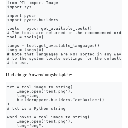
from PIL import Image

import sys

import pyocr

import pyocr.builders

tools = pyocr.get_available_tools()

# The tools are returned in the recommended order 
tool = tools[0]

langs = tool.get_available_languages()

lang = langs[0]

# Note that languages are NOT sorted in any way. P
# to the system locale settings for the default la
Und einige Anwendungsbeispiele:
txt = tool.image_to_string(

    Image.open('test.png'),

    lang=lang,

    builder=pyocr.builders.TextBuilder()

)

# txt is a Python string

word_boxes = tool.image_to_string(

    Image.open('test.png'),

    lang="eng",
