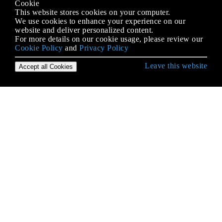
Cookie
This website stores cookies on your computer.
We use cookies to enhance your experience on our
website and deliver personalized content.
For more details on our cookie usage, please review our
Cookie Policy
and
Privacy Policy
Leave this website
Accept all Cookies
Erste Schritte mit Python Language
* args und ** kwargs
2to3 Werkzeug
Abstrakte Basisklassen (abc)
Abstrakter Syntaxbaum
Ähnlichkeiten in der Syntax,
Bedeutungsunterschiede: Python vs. JavaScript
Alternativen zum Wechseln von Anweisungen aus
anderen Sprachen
ArcPy