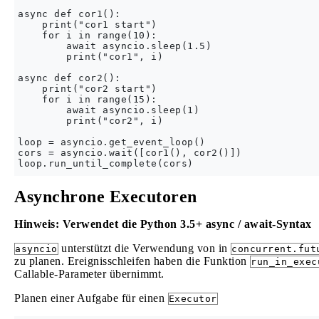
async def cor1():

    print("cor1 start")

    for i in range(10):

        await asyncio.sleep(1.5)

        print("cor1", i)

async def cor2():

    print("cor2 start")

    for i in range(15):

        await asyncio.sleep(1)

        print("cor2", i)

loop = asyncio.get_event_loop()

cors = asyncio.wait([cor1(), cor2()])

Asynchrone Executoren
Hinweis: Verwendet die Python 3.5+ async / await-Syntax
unterstützt die Verwendung von in
asyncio
concurrent.fut
zu planen. Ereignisschleifen haben die Funktion
run_in_exec
Callable-Parameter übernimmt.
Planen einer Aufgabe für einen
Executor