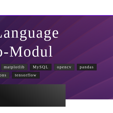
Language
o-Modul
matplotlib
MySQL
opencv
pandas
ons
tensorflow