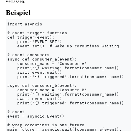
verlassen.
Beispiel
import asyncio

# event trigger function

def trigger(event):

    print('EVENT SET')

    event.set()  # wake up coroutines waiting

# event consumers

async def consumer_a(event):

    consumer_name = 'Consumer A'

    print('{} waiting'.format(consumer_name))

    await event.wait()

    print('{} triggered'.format(consumer_name))

async def consumer_b(event):

    consumer_name = 'Consumer B'

    print('{} waiting'.format(consumer_name))

    await event.wait()

    print('{} triggered'.format(consumer_name))

# event

event = asyncio.Event()

# wrap coroutines in one future

main_future = asyncio.wait([consumer_a(event),
