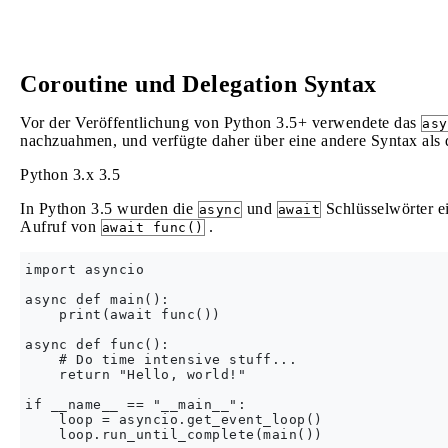
Coroutine und Delegation Syntax
Vor der Veröffentlichung von Python 3.5+ verwendete das
asy
nachzuahmen, und verfügte daher über eine andere Syntax als 
Python 3.x
3.5
In Python 3.5 wurden die
und
Schlüsselwörter e
async
await
Aufruf von
.
await func()
import asyncio

async def main():

    print(await func())

async def func():

    # Do time intensive stuff...

    return "Hello, world!"

if __name__ == "__main__":

    loop = asyncio.get_event_loop()
