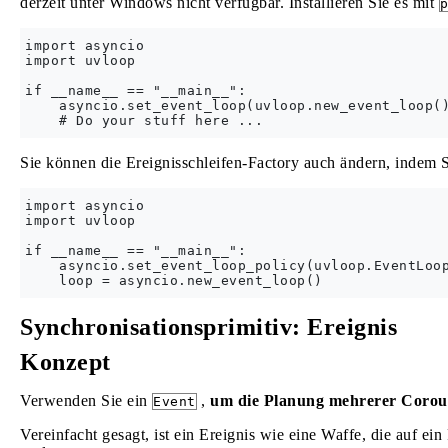
derzeit unter Windows nicht verfügbar. Installieren Sie es mit
p
import asyncio

import uvloop

if __name__ == "__main__":

    asyncio.set_event_loop(uvloop.new_event_loop()
Sie können die Ereignisschleifen-Factory auch ändern, indem 
import asyncio

import uvloop

if __name__ == "__main__":

    asyncio.set_event_loop_policy(uvloop.EventLoop
Synchronisationsprimitiv: Ereignis
Konzept
Verwenden Sie ein
,
um die Planung mehrerer Corou
Event
Vereinfacht gesagt, ist ein Ereignis wie eine Waffe, die auf ei