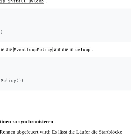
.
ip install uvloop
)

Sie die
auf die in
.
EventLoopPolicy
uvloop
Policy())

tinen
zu
synchronisieren
.
n Rennen abgefeuert wird: Es lässt die Läufer die Startblöcke