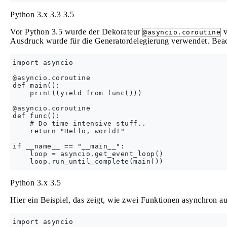
Python 3.x
3.3
3.5
Vor Python 3.5 wurde der Dekorateur
v
@asyncio.coroutine
Ausdruck wurde für die Generatordelegierung verwendet. Be
import asyncio

@asyncio.coroutine

def main():

    print((yield from func()))

@asyncio.coroutine

def func():

    # Do time intensive stuff..

    return "Hello, world!"

if __name__ == "__main__":

    loop = asyncio.get_event_loop()

Python 3.x
3.5
Hier ein Beispiel, das zeigt, wie zwei Funktionen asynchron 
import asyncio
