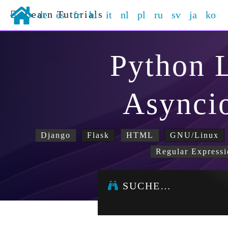
Learn Tutorials
de
es
fr
hi
it
nl
pl
ru
sv
ja
ko
Python 
Asynci
Django
Flask
HTML
GNU/Linux
Regular Expressi
SUCHE…