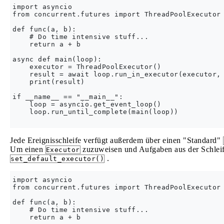
import asyncio

from concurrent.futures import ThreadPoolExecutor

def func(a, b):

    # Do time intensive stuff...

    return a + b

async def main(loop):

    executor = ThreadPoolExecutor()

    result = await loop.run_in_executor(executor, 
    print(result)

if __name__ == "__main__":

    loop = asyncio.get_event_loop()

    loop.run_until_complete(main(loop))

Jede Ereignisschleife verfügt außerdem über einen "Standard"
Um einen
zuzuweisen und Aufgaben aus der Schleif
Executor
.
set_default_executor()
import asyncio

from concurrent.futures import ThreadPoolExecutor

def func(a, b):

    # Do time intensive stuff...

    return a + b
