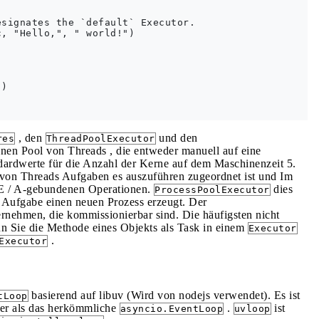
signates the `default` Executor.

, "Hello,", " world!")

)

, den
und den
res
ThreadPoolExecutor
inen Pool von Threads , die entweder manuell auf eine
ardwerte für die Anzahl der Kerne auf dem Maschinenzeit 5.
von Threads Aufgaben es auszuführen zugeordnet ist und Im
 E / A-gebundenen Operationen.
dies
ProcessPoolExecutor
 Aufgabe einen neuen Prozess erzeugt. Der
nehmen, die kommissionierbar sind. Die häufigsten nicht
 Sie die Methode eines Objekts als Task in einem
Executor
.
Executor
basierend auf libuv (Wird von nodejs verwendet). Es ist
tLoop
ller als das herkömmliche
.
ist
asyncio.EventLoop
uvloop