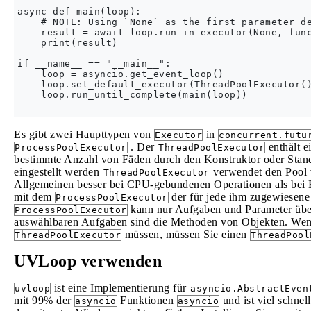
async def main(loop):

    # NOTE: Using `None` as the first parameter de
    result = await loop.run_in_executor(None, func
    print(result)

if __name__ == "__main__":

    loop = asyncio.get_event_loop()

    loop.set_default_executor(ThreadPoolExecutor()
    loop.run_until_complete(main(loop))

Es gibt zwei Haupttypen von
in
Executor
concurrent.futu
. Der
enthält e
ProcessPoolExecutor
ThreadPoolExecutor
bestimmte Anzahl von Fäden durch den Konstruktor oder Stand
eingestellt werden
verwendet den Pool 
ThreadPoolExecutor
Allgemeinen besser bei CPU-gebundenen Operationen als bei
mit dem
der für jede ihm zugewiesene
ProcessPoolExecutor
kann nur Aufgaben und Parameter über
ProcessPoolExecutor
auswählbaren Aufgaben sind die Methoden von Objekten. Wenn
müssen, müssen Sie einen
ThreadPoolExecutor
ThreadPool
UVLoop verwenden
ist eine Implementierung für
uvloop
asyncio.AbstractEven
mit 99% der
Funktionen
und ist viel schne
asyncio
asyncio