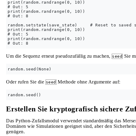
print(random.randrange(0, 10))

# Out: 5

print(random.randrange(0, 10))

# Out: 8

random.setstate(save_state)     # Reset to saved s
print(random.randrange(0, 10))

# Out: 5

print(random.randrange(0, 10))

Um die Sequenz erneut pseudozufällig zu machen,
Sie m
seed
Oder rufen Sie die
Methode ohne Argumente auf:
seed
Erstellen Sie kryptografisch sichere Zu
Das Python-Zufallsmodul verwendet standardmäßig das Merse
Domänen wie Simulationen geeignet sind, aber den Sicherheit
genügen.