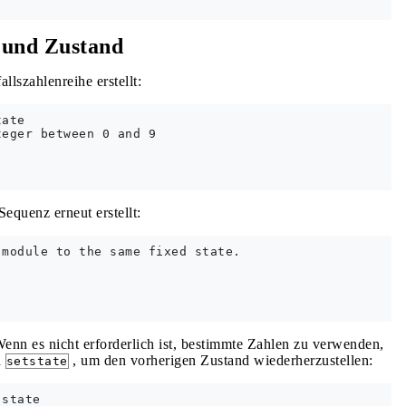
 und Zustand
lszahlenreihe erstellt:
ate         

eger between 0 and 9

equenz erneut erstellt:
module to the same fixed state.

enn es nicht erforderlich ist, bestimmte Zahlen zu verwenden,
d
, um den vorherigen Zustand wiederherzustellen:
setstate
state
