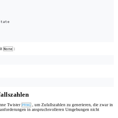
tate

it
:
None
fallszahlen
nne Twister
, um Zufallszahlen zu generieren, die zwar in
PRNG
sanforderungen in anspruchsvolleren Umgebungen nicht