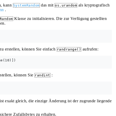
en, kann
das mit
als kryptografisch
SystemRandom
os.urandom
nn
.
Klasse zu initialisieren. Die zur Verfügung gestellten
Random
en.
zu erstellen, können Sie einfach
aufrufen:
randrange()
e(10)])

stellen, können Sie
:
randint
ist exakt gleich, die einzige Änderung ist der zugrunde liegende
ichere Zufallsbytes zu erhalten.