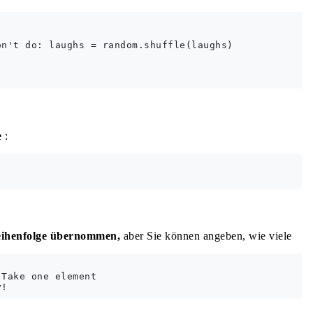
n't do: laughs = random.shuffle(laughs)

e
:
ihenfolge übernommen,
aber Sie können angeben, wie viele
Take one element
