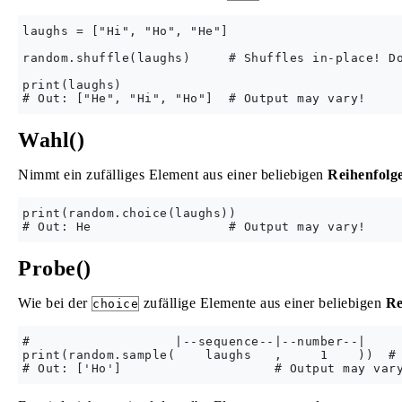
laughs = ["Hi", "Ho", "He"]

random.shuffle(laughs)     # Shuffles in-place! Do
print(laughs)

Wahl()
Nimmt ein zufälliges Element aus einer beliebigen
Reihenfolg
print(random.choice(laughs))

Probe()
Wie bei der
zufällige Elemente aus einer beliebigen
Re
choice
#                   |--sequence--|--number--|

print(random.sample(    laughs   ,     1    ))  # 