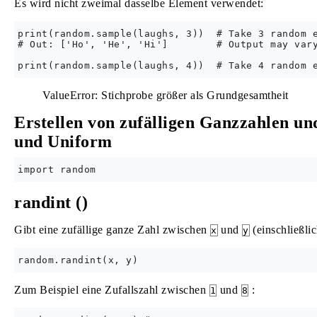
Es wird nicht zweimal dasselbe Element verwendet:
print(random.sample(laughs, 3))  # Take 3 random e
# Out: ['Ho', 'He', 'Hi']        # Output may vary
ValueError: Stichprobe größer als Grundgesamtheit
Erstellen von zufälligen Ganzzahlen u
und Uniform
randint ()
Gibt eine zufällige ganze Zahl zwischen
und
(einschließlic
x
y
Zum Beispiel eine Zufallszahl zwischen
und
:
1
8