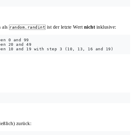
 als
ist der letzte Wert
nicht
inklusive:
random.randint
en 0 and 99

en 20 and 49

ießlich) zurück: