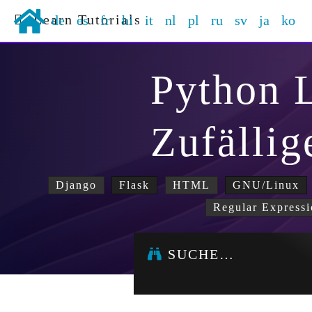
Learn Tutorials
de
es
fr
hi
it
nl
pl
ru
sv
ja
ko
Python 
Zufälli
Django
Flask
HTML
GNU/Linux
Regular Expressi
SUCHE…