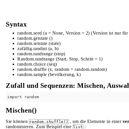
Syntax
random.seed (a = None, Version = 2) (Version ist nur für
random.getstate ()
random.setstate (state)
zufällig.randint (a, b)
random.randrange (stop)
Random.randrange (Start, Stop, Schritt = 1)
random.choice (seq)
random.shuffle (x, random = random.random)
random.sample (bevölkerung, k)
Zufall und Sequenzen: Mischen, Auswa
Mischen()
Sie können
, um die Elemente in einer
ve
random.shuffle()
randomisieren. Zum Beispiel eine
:
list