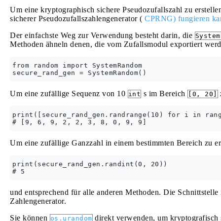
Um eine kryptographisch sichere Pseudozufallszahl zu erstell
sicherer Pseudozufallszahlengenerator (
CPRNG) fungieren ka
Der einfachste Weg zur Verwendung besteht darin, die
System
Methoden ähneln denen, die vom Zufallsmodul exportiert werd
from random import SystemRandom

Um eine zufällige Sequenz von 10
s im Bereich
int
[0, 20]
print([secure_rand_gen.randrange(10) for i in rang
Um eine zufällige Ganzzahl in einem bestimmten Bereich zu er
print(secure_rand_gen.randint(0, 20))

und entsprechend für alle anderen Methoden. Die Schnittstelle 
Zahlengenerator.
Sie können
direkt verwenden, um kryptografisch s
os.urandom