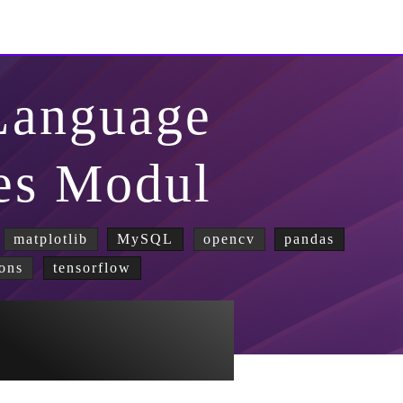
Language
ges Modul
matplotlib
MySQL
opencv
pandas
ons
tensorflow