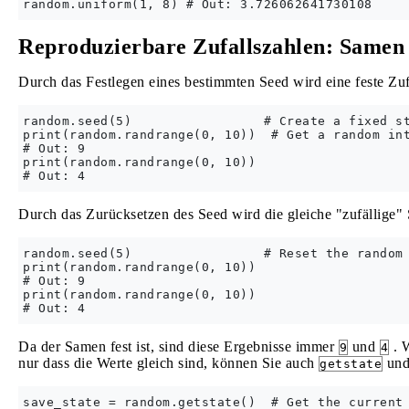
Reproduzierbare Zufallszahlen: Samen
Durch das Festlegen eines bestimmten Seed wird eine feste Zufal
random.seed(5)                 # Create a fixed st
print(random.randrange(0, 10))  # Get a random int
# Out: 9

print(random.randrange(0, 10))

Durch das Zurücksetzen des Seed wird die gleiche "zufällige" S
random.seed(5)                 # Reset the random 
print(random.randrange(0, 10))

# Out: 9

print(random.randrange(0, 10))

Da der Samen fest ist, sind diese Ergebnisse immer
und
. W
9
4
nur dass die Werte gleich sind, können Sie auch
un
getstate
save_state = random.getstate()  # Get the current 