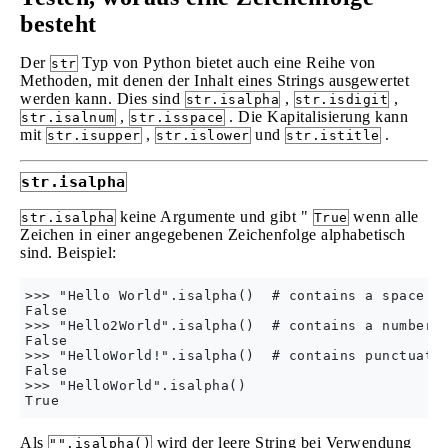
besteht
Der
Typ von Python bietet auch eine Reihe von
str
Methoden, mit denen der Inhalt eines Strings ausgewertet
werden kann. Dies sind
,
,
str.isalpha
str.isdigit
,
. Die Kapitalisierung kann
str.isalnum
str.isspace
mit
,
und
.
str.isupper
str.islower
str.istitle
str.isalpha
keine Argumente und gibt "
wenn alle
str.isalpha
True
Zeichen in einer angegebenen Zeichenfolge alphabetisch
sind. Beispiel:
>>> "Hello World".isalpha()  # contains a space

False

>>> "Hello2World".isalpha()  # contains a number

False

>>> "HelloWorld!".isalpha()  # contains punctuatio
False

>>> "HelloWorld".isalpha()

Als
wird der leere String bei Verwendung
"".isalpha()