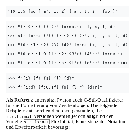
>>> "{} {} {} {} {}".format(i, f, s, l, d)

>>> str.format("{} {} {} {} {}", i, f, s, l, d)

>>> "{0} {1} {2} {3} {4}".format(i, f, s, l, d)

>>> "{0:d} {1:0.1f} {2} {3!r} {4!r}".format(i, f, 
>>> f"{i} {f} {s} {l} {d}"

Als Referenz unterstützt Python auch C-Stil-Qualifizierer
für die Formatierung von Zeichenfolgen. Die folgenden
Beispiele entsprechen den oben genannten, die
Versionen werden jedoch aufgrund der
str.format
Vorteile
Flexibilität, Konsistenz der Notation
str.format
und Erweiterbarkeit bevorzugt: