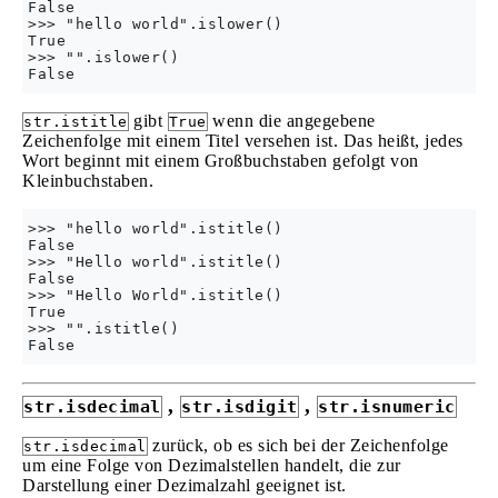
False

>>> "hello world".islower()

True

>>> "".islower()

gibt
wenn die angegebene
str.istitle
True
Zeichenfolge mit einem Titel versehen ist. Das heißt, jedes
Wort beginnt mit einem Großbuchstaben gefolgt von
Kleinbuchstaben.
>>> "hello world".istitle()

False

>>> "Hello world".istitle()

False

>>> "Hello World".istitle()

True

>>> "".istitle()

,
,
str.isdecimal
str.isdigit
str.isnumeric
zurück, ob es sich bei der Zeichenfolge
str.isdecimal
um eine Folge von Dezimalstellen handelt, die zur
Darstellung einer Dezimalzahl geeignet ist.