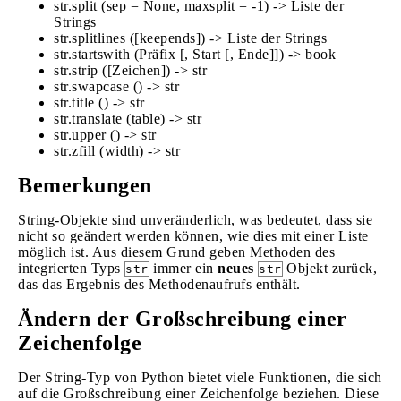
str.split (sep = None, maxsplit = -1) -> Liste der
Strings
str.splitlines ([keepends]) -> Liste der Strings
str.startswith (Präfix [, Start [, Ende]]) -> book
str.strip ([Zeichen]) -> str
str.swapcase () -> str
str.title () -> str
str.translate (table) -> str
str.upper () -> str
str.zfill (width) -> str
Bemerkungen
String-Objekte sind unveränderlich, was bedeutet, dass sie
nicht so geändert werden können, wie dies mit einer Liste
möglich ist. Aus diesem Grund geben Methoden des
integrierten Typs
immer ein
neues
Objekt zurück,
str
str
das das Ergebnis des Methodenaufrufs enthält.
Ändern der Großschreibung einer
Zeichenfolge
Der String-Typ von Python bietet viele Funktionen, die sich
auf die Großschreibung einer Zeichenfolge beziehen. Diese