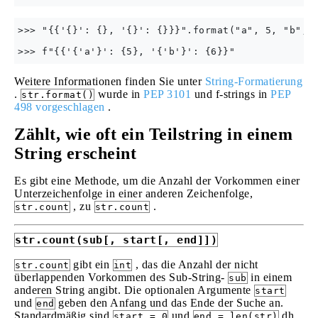
>>> "{{'{}': {}, '{}': {}}}".format("a", 5, "b", 6
Weitere Informationen finden Sie unter
String-Formatierung
.
wurde in
PEP 3101
und f-strings in
PEP
str.format()
498 vorgeschlagen
.
Zählt, wie oft ein Teilstring in einem
String erscheint
Es gibt eine Methode, um die Anzahl der Vorkommen einer
Unterzeichenfolge in einer anderen Zeichenfolge,
, zu
.
str.count
str.count
str.count(sub[, start[, end]])
gibt ein
, das die Anzahl der nicht
str.count
int
überlappenden Vorkommen des Sub-String-
in einem
sub
anderen String angibt. Die optionalen Argumente
start
und
geben den Anfang und das Ende der Suche an.
end
Standardmäßig sind
und
dh
start = 0
end = len(str)