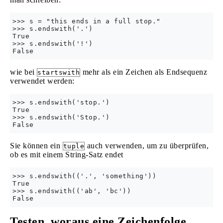
>>> s = "this ends in a full stop."

>>> s.endswith('.')

True

>>> s.endswith('!')

wie bei
mehr als ein Zeichen als Endsequenz
startswith
verwendet werden:
>>> s.endswith('stop.')

True

>>> s.endswith('Stop.')

Sie können ein
auch verwenden, um zu überprüfen,
tuple
ob es mit einem String-Satz endet
>>> s.endswith(('.', 'something'))

True

>>> s.endswith(('ab', 'bc'))

Testen, woraus eine Zeichenfolge