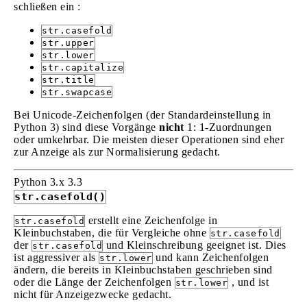
schließen ein :
str.casefold
str.upper
str.lower
str.capitalize
str.title
str.swapcase
Bei Unicode-Zeichenfolgen (der Standardeinstellung in
Python 3) sind diese Vorgänge
nicht
1: 1-Zuordnungen
oder umkehrbar. Die meisten dieser Operationen sind eher
zur Anzeige als zur Normalisierung gedacht.
Python 3.x
3.3
str.casefold()
erstellt eine Zeichenfolge in
str.casefold
Kleinbuchstaben, die für Vergleiche ohne
str.casefold
der
und Kleinschreibung geeignet ist. Dies
str.casefold
ist aggressiver als
und kann Zeichenfolgen
str.lower
ändern, die bereits in Kleinbuchstaben geschrieben sind
oder die Länge der Zeichenfolgen
, und ist
str.lower
nicht für Anzeigezwecke gedacht.