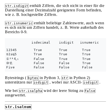
enthält Ziffern, die sich nicht in einer für die
str.isdigit
Darstellung einer Dezimalzahl geeigneten Form befinden,
wie z. B. hochgestellte Ziffern.
enthält beliebige Zahlenwerte, auch wenn
str.isnumeric
es sich nicht um Ziffern handelt, z. B. Werte außerhalb des
Bereichs 0-9.
            isdecimal    isdigit   isnumeric

12345        True        True       True

១2߃໔5        True        True       True

①²³🄅₅       False       True       True

⑩⒓          False       False      True

Bytestrings (
in Python 3,
in Python 2)
bytes
str
unterstützen nur
, wobei nur ASCII-
.
isdigit
isdigit
Wie bei
wird der leere String zu
str.isalpha
False
ausgewertet.
str.isalnum