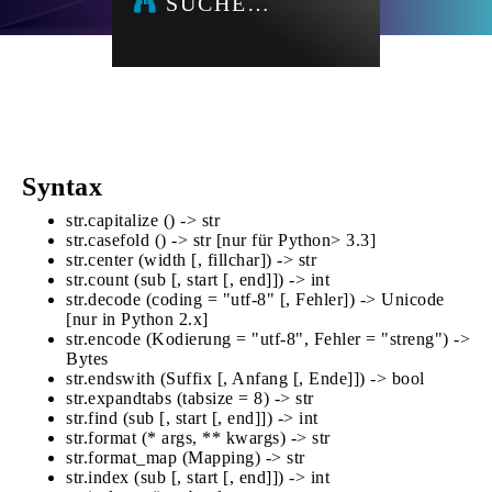
SUCHE…
Syntax
str.capitalize () -> str
str.casefold () -> str [nur für Python> 3.3]
str.center (width [, fillchar]) -> str
str.count (sub [, start [, end]]) -> int
str.decode (coding = "utf-8" [, Fehler]) -> Unicode
[nur in Python 2.x]
str.encode (Kodierung = "utf-8", Fehler = "streng") ->
Bytes
str.endswith (Suffix [, Anfang [, Ende]]) -> bool
str.expandtabs (tabsize = 8) -> str
str.find (sub [, start [, end]]) -> int
str.format (* args, ** kwargs) -> str
str.format_map (Mapping) -> str
str.index (sub [, start [, end]]) -> int