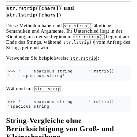
und
str.rstrip([chars])
str.lstrip([chars])
Diese Methoden haben mit
ähnliche
str.strip()
Semantiken und Argumente. Ihr Unterschied liegt in der
Richtung, aus der sie beginnen.
beginnt am
str.rstrip()
Ende des Strings, während
vom Anfang des
str.lstrip()
Strings getrennt wird.
Verwenden Sie beispielsweise
:
str.rstrip
>>> "     spacious string      ".rstrip()

Während mit
:
str.lstrip
>>> "     spacious string      ".rstrip()

String-Vergleiche ohne
Berücksichtigung von Groß- und