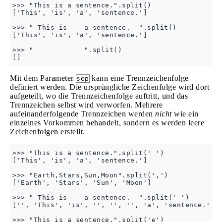
>>> "This is a sentence.".split()

['This', 'is', 'a', 'sentence.']

>>> " This is    a sentence.  ".split()

['This', 'is', 'a', 'sentence.']

>>> "            ".split()

Mit dem Parameter
kann eine Trennzeichenfolge
sep
definiert werden. Die ursprüngliche Zeichenfolge wird dort
aufgeteilt, wo die Trennzeichenfolge auftritt, und das
Trennzeichen selbst wird verworfen. Mehrere
aufeinanderfolgende Trennzeichen werden
nicht
wie ein
einzelnes Vorkommen behandelt, sondern es werden leere
Zeichenfolgen erstellt.
>>> "This is a sentence.".split(' ')

['This', 'is', 'a', 'sentence.']

>>> "Earth,Stars,Sun,Moon".split(',')

['Earth', 'Stars', 'Sun', 'Moon']

>>> " This is    a sentence.  ".split(' ')

['', 'This', 'is', '', '', '', 'a', 'sentence.', '
>>> "This is a sentence.".split('e')
