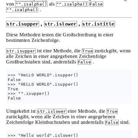
von
als
"".isalpha()
"".isalpha()
False
.
"".isalpha()
,
,
str.isupper
str.islower
str.istitle
Diese Methoden testen die Großschreibung in einer
bestimmten Zeichenfolge.
ist eine Methode, die
zurückgibt, wenn
str.isupper
True
alle Zeichen in einer angegebenen Zeichenfolge
Großbuchstaben sind, andernfalls
.
False
>>> "HeLLO WORLD".isupper()

False

>>> "HELLO WORLD".isupper()

True

>>> "".isupper()

Umgekehrt ist
eine Methode, die
str.islower
True
zurückgibt, wenn alle Zeichen in einer angegebenen
Zeichenfolge Kleinbuchstaben und andernfalls
sind.
False
>>> "Hello world".islower()
