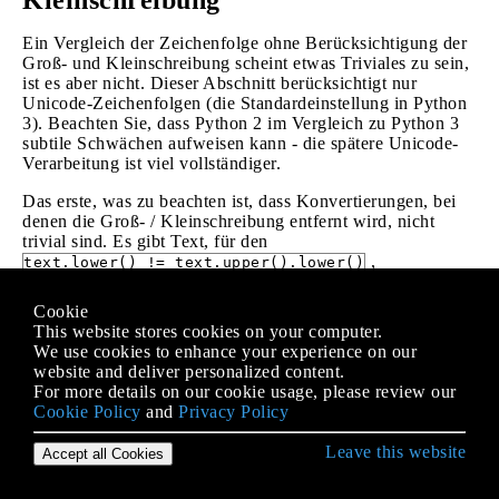
Kleinschreibung
Ein Vergleich der Zeichenfolge ohne Berücksichtigung der
Groß- und Kleinschreibung scheint etwas Triviales zu sein,
ist es aber nicht. Dieser Abschnitt berücksichtigt nur
Unicode-Zeichenfolgen (die Standardeinstellung in Python
3). Beachten Sie, dass Python 2 im Vergleich zu Python 3
subtile Schwächen aufweisen kann - die spätere Unicode-
Verarbeitung ist viel vollständiger.
Das erste, was zu beachten ist, dass Konvertierungen, bei
denen die Groß- / Kleinschreibung entfernt wird, nicht
trivial sind. Es gibt Text, für den
,
text.lower() != text.upper().lower()
beispielsweise
:
"ß"
Cookie
>>> "ß".lower()

This website stores cookies on your computer.
'ß'

We use cookies to enhance your experience on our
website and deliver personalized content.
>>> "ß".upper().lower()

For more details on our cookie usage, please review our
Cookie Policy
and
Privacy Policy
Aber sagen wir mal, Sie wollten
und
.
"BUSSE"
"Buße"
Leave this website
Accept all Cookies
Heck, du willst wahrscheinlich auch
und
"BUSSE"
"BUẞE"
gleich vergleichen - das ist die neuere Kapitalform. Die