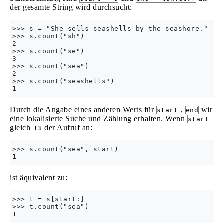
der gesamte String wird durchsucht:
>>> s = "She sells seashells by the seashore."

>>> s.count("sh")

2

>>> s.count("se")

3

>>> s.count("sea")

2

>>> s.count("seashells")

Durch die Angabe eines anderen Werts für
,
wir
start
end
eine lokalisierte Suche und Zählung erhalten. Wenn
start
gleich
der Aufruf an:
13
>>> s.count("sea", start)

ist äquivalent zu:
>>> t = s[start:]

>>> t.count("sea")
