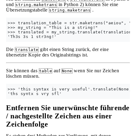
und
in Python 2) können Sie eine
string.maketrans
Übersetzungstabelle
.
string.maketrans
>>> translation_table = str.maketrans("aeiou", "12
>>> my_string = "This is a string!"

>>> translated = my_string.translate(translation_t
Die
gibt einen String zurück, der eine
translate
übersetzte Kopie des Originalstrings ist.
Sie können das
auf
wenn Sie nur Zeichen
table
None
löschen müssen.
>>> 'this syntax is very useful'.translate(None, '
Entfernen Sie unerwünschte führende
/ nachgestellte Zeichen aus einer
Zeichenfolge
Es stehen drei Methoden zur Verfügung, mit denen