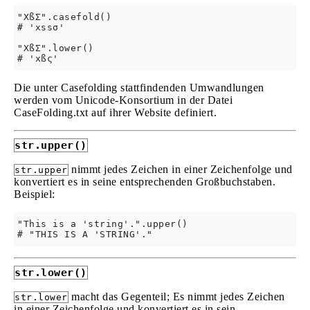
"XßΣ".casefold()

# 'xssσ'

"XßΣ".lower()

Die unter Casefolding stattfindenden Umwandlungen
werden vom Unicode-Konsortium in der Datei
CaseFolding.txt auf ihrer Website definiert.
str.upper()
nimmt jedes Zeichen in einer Zeichenfolge und
str.upper
konvertiert es in seine entsprechenden Großbuchstaben.
Beispiel:
"This is a 'string'.".upper()

str.lower()
macht das Gegenteil; Es nimmt jedes Zeichen
str.lower
in einer Zeichenfolge und konvertiert es in sein