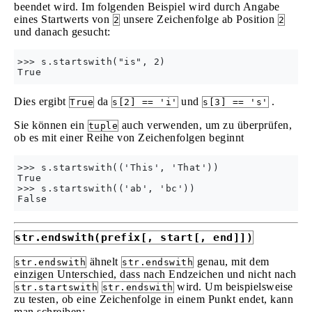
beendet wird. Im folgenden Beispiel wird durch Angabe
eines Startwerts von
unsere Zeichenfolge ab Position
2
2
und danach gesucht:
>>> s.startswith("is", 2)

Dies ergibt
da
und
.
True
s[2] == 'i'
s[3] == 's'
Sie können ein
auch verwenden, um zu überprüfen,
tuple
ob es mit einer Reihe von Zeichenfolgen beginnt
>>> s.startswith(('This', 'That'))

True

>>> s.startswith(('ab', 'bc'))

str.endswith(prefix[, start[, end]])
ähnelt
genau, mit dem
str.endswith
str.endswith
einzigen Unterschied, dass nach Endzeichen und nicht nach
wird. Um beispielsweise
str.startswith
str.endswith
zu testen, ob eine Zeichenfolge in einem Punkt endet, kann
man schreiben: