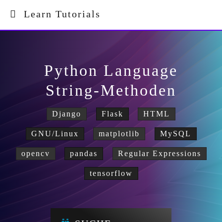
Learn Tutorials
Python Language
String-Methoden
Django
Flask
HTML
GNU/Linux
matplotlib
MySQL
opencv
pandas
Regular Expressions
tensorflow