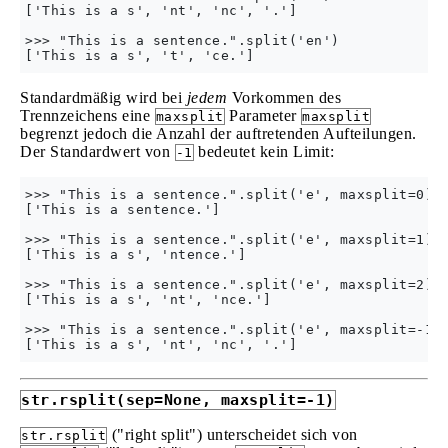
['This is a s', 'nt', 'nc', '.']

>>> "This is a sentence.".split('en')

Standardmäßig wird bei
jedem
Vorkommen des
Trennzeichens eine
Parameter
maxsplit
maxsplit
begrenzt jedoch die Anzahl der auftretenden Aufteilungen.
Der Standardwert von
bedeutet kein Limit:
-1
>>> "This is a sentence.".split('e', maxsplit=0)

['This is a sentence.']

>>> "This is a sentence.".split('e', maxsplit=1)

['This is a s', 'ntence.']

>>> "This is a sentence.".split('e', maxsplit=2)

['This is a s', 'nt', 'nce.']

>>> "This is a sentence.".split('e', maxsplit=-1)

str.rsplit(sep=None, maxsplit=-1)
("right split") unterscheidet sich von
str.rsplit