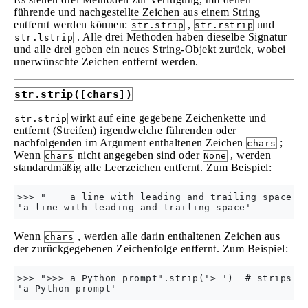
führende und nachgestellte Zeichen aus einem String
entfernt werden können:
,
und
str.strip
str.rstrip
. Alle drei Methoden haben dieselbe Signatur
str.lstrip
und alle drei geben ein neues String-Objekt zurück, wobei
unerwünschte Zeichen entfernt werden.
str.strip([chars])
wirkt auf eine gegebene Zeichenkette und
str.strip
entfernt (Streifen) irgendwelche führenden oder
nachfolgenden im Argument enthaltenen Zeichen
;
chars
Wenn
nicht angegeben sind oder
, werden
chars
None
standardmäßig alle Leerzeichen entfernt. Zum Beispiel:
>>> "    a line with leading and trailing space   
Wenn
, werden alle darin enthaltenen Zeichen aus
chars
der zurückgegebenen Zeichenfolge entfernt. Zum Beispiel:
>>> ">>> a Python prompt".strip('> ')  # strips '>