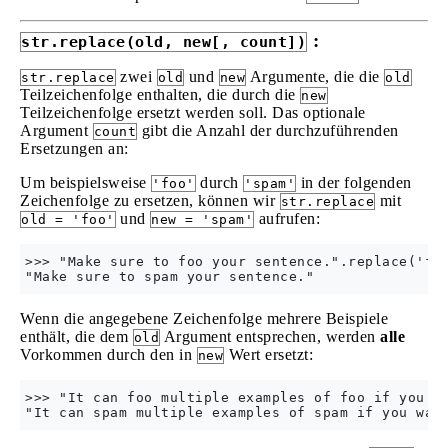
:
str.replace(old, new[, count])
zwei
und
Argumente, die die
str.replace
old
new
old
Teilzeichenfolge enthalten, die durch die
new
Teilzeichenfolge ersetzt werden soll. Das optionale
Argument
gibt die Anzahl der durchzuführenden
count
Ersetzungen an:
Um beispielsweise
durch
in der folgenden
'foo'
'spam'
Zeichenfolge zu ersetzen, können wir
mit
str.replace
und
aufrufen:
old = 'foo'
new = 'spam'
>>> "Make sure to foo your sentence.".replace('foo
Wenn die angegebene Zeichenfolge mehrere Beispiele
enthält, die dem
Argument entsprechen, werden
alle
old
Vorkommen durch den in
Wert ersetzt:
new
>>> "It can foo multiple examples of foo if you wa