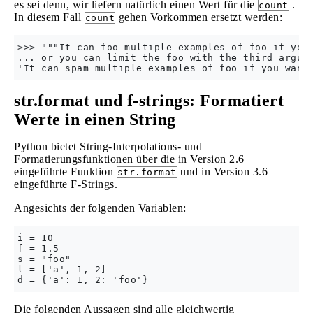
es sei denn, wir liefern natürlich einen Wert für die
.
count
In diesem Fall
gehen Vorkommen ersetzt werden:
count
>>> """It can foo multiple examples of foo if you 
... or you can limit the foo with the third argume
str.format und f-strings: Formatiert
Werte in einen String
Python bietet String-Interpolations- und
Formatierungsfunktionen über die in Version 2.6
eingeführte Funktion
und in Version 3.6
str.format
eingeführte F-Strings.
Angesichts der folgenden Variablen:
i = 10

f = 1.5

s = "foo"

l = ['a', 1, 2]

Die folgenden Aussagen sind alle gleichwertig