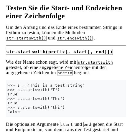
Testen Sie die Start- und Endzeichen
einer Zeichenfolge
Um den Anfang und das Ende eines bestimmten Strings in
Python zu testen, können die Methoden
und
.
str.startswith()
str.endswith()
str.startswith(prefix[, start[, end]])
Wie der Name schon sagt, wird mit
str.startswith
getestet, ob eine angegebene Zeichenfolge mit den
angegebenen Zeichen im
beginnt.
prefix
>>> s = "This is a test string"

>>> s.startswith("T")

True

>>> s.startswith("Thi")

True

>>> s.startswith("thi")  

Die optionalen Argumente
und
geben die Start-
start
end
und Endpunkte an, von denen aus der Test gestartet und