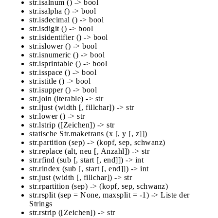
str.isalnum () -> bool
str.isalpha () -> bool
str.isdecimal () -> bool
str.isdigit () -> bool
str.isidentifier () -> bool
str.islower () -> bool
str.isnumeric () -> bool
str.isprintable () -> bool
str.isspace () -> bool
str.istitle () -> bool
str.isupper () -> bool
str.join (iterable) -> str
str.ljust (width [, fillchar]) -> str
str.lower () -> str
str.lstrip ([Zeichen]) -> str
statische Str.maketrans (x [, y [, z]])
str.partition (sep) -> (kopf, sep, schwanz)
str.replace (alt, neu [, Anzahl]) -> str
str.rfind (sub [, start [, end]]) -> int
str.rindex (sub [, start [, end]]) -> int
str.just (width [, fillchar]) -> str
str.rpartition (sep) -> (kopf, sep, schwanz)
str.rsplit (sep = None, maxsplit = -1) -> Liste der
Strings
str.rstrip ([Zeichen]) -> str