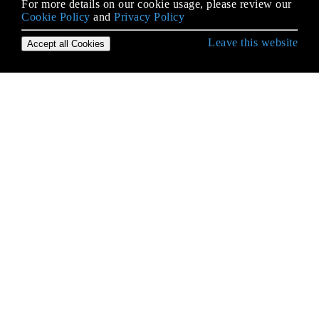
For more details on our cookie usage, please review our
Cookie Policy
and
Privacy Policy
Leave this website
Accept all Cookies
Erste Schritte mit Python Language
* args und ** kwargs
2to3 Werkzeug
Abstrakte Basisklassen (abc)
Abstrakter Syntaxbaum
Ähnlichkeiten in der Syntax,
Bedeutungsunterschiede: Python vs. JavaScript
Alternativen zum Wechseln von Anweisungen aus
anderen Sprachen
ArcPy
Arrays
Asyncio-Modul