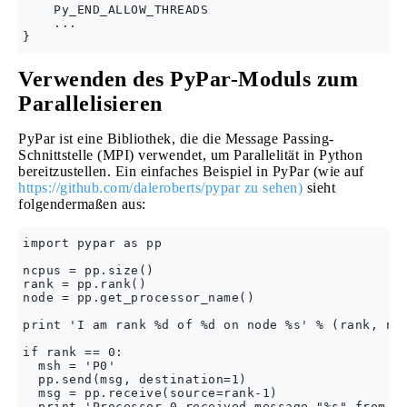
    Py_END_ALLOW_THREADS

    ...

Verwenden des PyPar-Moduls zum
Parallelisieren
PyPar ist eine Bibliothek, die die Message Passing-
Schnittstelle (MPI) verwendet, um Parallelität in Python
bereitzustellen. Ein einfaches Beispiel in PyPar (wie auf
https://github.com/daleroberts/pypar zu sehen)
sieht
folgendermaßen aus:
import pypar as pp

ncpus = pp.size()

rank = pp.rank()

node = pp.get_processor_name()

print 'I am rank %d of %d on node %s' % (rank, ncp
if rank == 0:

  msh = 'P0'

  pp.send(msg, destination=1)

  msg = pp.receive(source=rank-1)

  print 'Processor 0 received message "%s" from ra