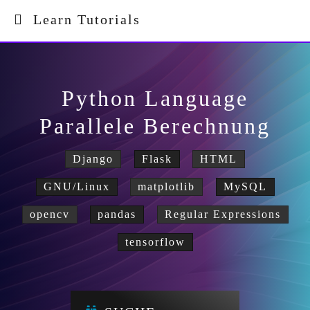
Learn Tutorials
Python Language
Parallele Berechnung
Django
Flask
HTML
GNU/Linux
matplotlib
MySQL
opencv
pandas
Regular Expressions
tensorflow