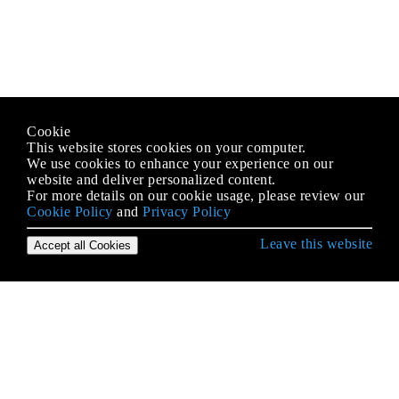
Cookie
This website stores cookies on your computer.
We use cookies to enhance your experience on our
website and deliver personalized content.
For more details on our cookie usage, please review our
Cookie Policy
and
Privacy Policy
Leave this website
Accept all Cookies
Erste Schritte mit Python Language
* args und ** kwargs
2to3 Werkzeug
Abstrakte Basisklassen (abc)
Abstrakter Syntaxbaum