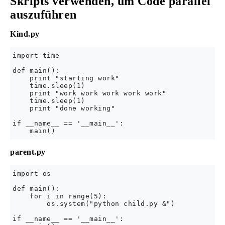
Skripts verwenden, um Code parallel
auszuführen
Kind.py
import time

def main():

    print "starting work"

    time.sleep(1)

    print "work work work work work"

    time.sleep(1)

    print "done working"

if __name__ == '__main__':

parent.py
import os

def main():

    for i in range(5):

        os.system("python child.py &")

if __name__ == '__main__':
