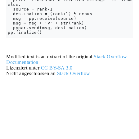
else:

  source = rank-1

  destination = (rank+1) % ncpus

  msg = pp.receive(source)

  msg = msg + 'P' + str(rank)

  pypar.send(msg, destination)

Modified text is an extract of the original
Stack Overflow
Documentation
Lizenziert unter
CC BY-SA 3.0
Nicht angeschlossen an
Stack Overflow