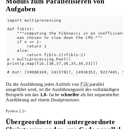
Moduls zum Parallelisieren von
Aufgaben
import multiprocessing

def fib(n):

    """computing the Fibonacci in an inefficient w
    was chosen to slow down the CPU."""

    if n <= 2:

        return 1

    else:

        return fib(n-1)+fib(n-2) 

p = multiprocessing.Pool() 

print(p.map(fib,[38,37,36,35,34,33]))

Da die Ausführung jedes Aufrufs von
parallel
fib
ausgeführt wird, ist die Ausführungszeit des vollständigen
Beispiels um das
1,8-
fache
schneller
als bei sequentieller
Ausführung auf einem Dualprozessor.
Python 2.2+
Übergeordnete und untergeordnete