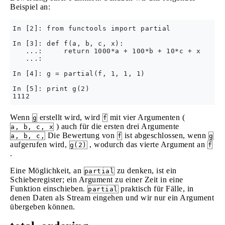
Beispiel an:
In [2]: from functools import partial

In [3]: def f(a, b, c, x):

   ...:     return 1000*a + 100*b + 10*c + x

   ...: 

In [4]: g = partial(f, 1, 1, 1)

In [5]: print g(2)

Wenn
erstellt wird, wird
mit vier Argumenten (
g
f
) auch für die ersten drei Argumente
a, b, c, x
Die Bewertung von
ist abgeschlossen, wenn
a, b, c,
f
g
aufgerufen wird,
, wodurch das vierte Argument an
g(2)
f
.
Eine Möglichkeit, an
zu denken, ist ein
partial
Schieberegister; ein Argument zu einer Zeit in eine
Funktion einschieben.
praktisch für Fälle, in
partial
denen Daten als Stream eingehen und wir nur ein Argument
übergeben können.