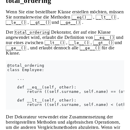
total_ordering
Wenn Sie eine bestellbare Klasse erstellen möchten, müssen
Sie normalerweise die Methoden
,
,
__eq()__
__lt__()
,
und
.
__le__()
__gt__()
__ge__()
Der
Dekorator, der auf eine Klasse
total_ordering
angewendet wird, erlaubt die Definition von
und
__eq__()
nur eines zwischen
,
,
und
__lt__()
__le__()
__gt__()
, und erlaubt dennoch alle
für die
__ge__()
__ge__()
Klasse.
@total_ordering

class Employee:

    ...

    def __eq__(self, other):

        return ((self.surname, self.name) == (othe
    def __lt__(self, other):

Der Dekorateur verwendet eine Zusammensetzung der
bereitgestellten Methoden und algebraischen Operationen,
um die anderen Vergleichsmethoden abzuleiten. Wenn wir