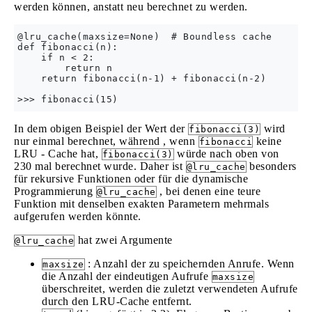
werden können, anstatt neu berechnet zu werden.
@lru_cache(maxsize=None)  # Boundless cache

def fibonacci(n):

    if n < 2:

        return n

    return fibonacci(n-1) + fibonacci(n-2)

In dem obigen Beispiel der Wert der
wird
fibonacci(3)
nur einmal berechnet, während , wenn
keine
fibonacci
LRU - Cache hat,
würde nach oben von
fibonacci(3)
230 mal berechnet wurde. Daher ist
besonders
@lru_cache
für rekursive Funktionen oder für die dynamische
Programmierung
, bei denen eine teure
@lru_cache
Funktion mit denselben exakten Parametern mehrmals
aufgerufen werden könnte.
hat zwei Argumente
@lru_cache
: Anzahl der zu speichernden Anrufe. Wenn
maxsize
die Anzahl der eindeutigen Aufrufe
maxsize
überschreitet, werden die zuletzt verwendeten Aufrufe
durch den LRU-Cache entfernt.