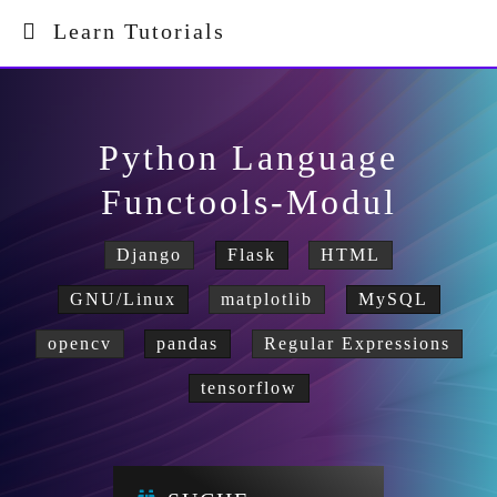
Learn Tutorials
Python Language
Functools-Modul
Django
Flask
HTML
GNU/Linux
matplotlib
MySQL
opencv
pandas
Regular Expressions
tensorflow