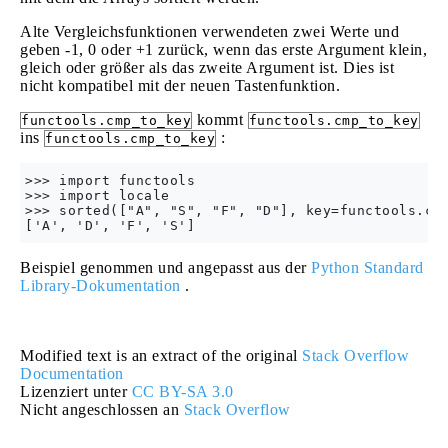
Alte Vergleichsfunktionen verwendeten zwei Werte und
geben -1, 0 oder +1 zurück, wenn das erste Argument klein,
gleich oder größer als das zweite Argument ist. Dies ist
nicht kompatibel mit der neuen Tastenfunktion.
kommt
functools.cmp_to_key
functools.cmp_to_key
ins
:
functools.cmp_to_key
>>> import functools

>>> import locale

>>> sorted(["A", "S", "F", "D"], key=functools.cmp
Beispiel genommen und angepasst aus der
Python Standard
Library-Dokumentation
.
Modified text is an extract of the original
Stack Overflow
Documentation
Lizenziert unter
CC BY-SA 3.0
Nicht angeschlossen an
Stack Overflow