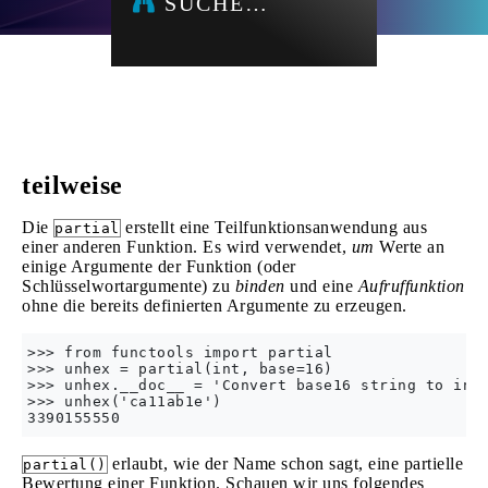
SUCHE…
teilweise
Die
erstellt eine Teilfunktionsanwendung aus
partial
einer anderen Funktion. Es wird verwendet,
um
Werte an
einige Argumente der Funktion (oder
Schlüsselwortargumente) zu
binden
und eine
Aufruffunktion
ohne die bereits definierten Argumente zu erzeugen.
>>> from functools import partial

>>> unhex = partial(int, base=16)

>>> unhex.__doc__ = 'Convert base16 string to int'
>>> unhex('ca11ab1e')

erlaubt, wie der Name schon sagt, eine partielle
partial()
Bewertung einer Funktion. Schauen wir uns folgendes