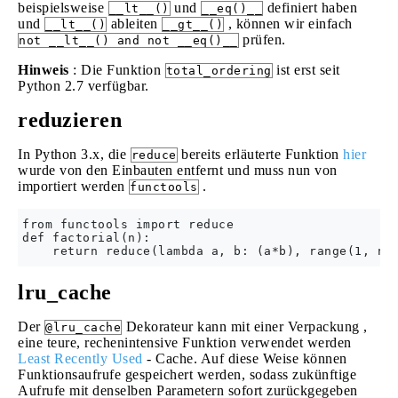
beispielsweise
und
definiert haben
__lt__()
__eq()__
und
ableiten
, können wir einfach
__lt__()
__gt__()
prüfen.
not __lt__() and not __eq()__
Hinweis
: Die Funktion
ist erst seit
total_ordering
Python 2.7 verfügbar.
reduzieren
In Python 3.x, die
bereits erläuterte Funktion
hier
reduce
wurde von den Einbauten entfernt und muss nun von
importiert werden
.
functools
from functools import reduce

def factorial(n):

lru_cache
Der
Dekorateur kann mit einer Verpackung ,
@lru_cache
eine teure, rechenintensive Funktion verwendet werden
Least Recently Used
- Cache. Auf diese Weise können
Funktionsaufrufe gespeichert werden, sodass zukünftige
Aufrufe mit denselben Parametern sofort zurückgegeben