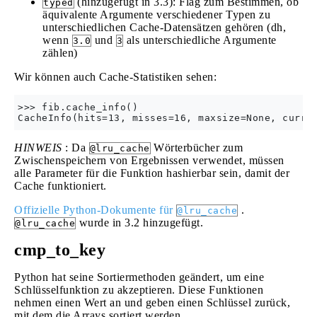
(hinzugefügt in 3.3): Flag zum Bestimmen, ob
typed
äquivalente Argumente verschiedener Typen zu
unterschiedlichen Cache-Datensätzen gehören (dh,
wenn
und
als unterschiedliche Argumente
3.0
3
zählen)
Wir können auch Cache-Statistiken sehen:
>>> fib.cache_info()

HINWEIS
: Da
Wörterbücher zum
@lru_cache
Zwischenspeichern von Ergebnissen verwendet, müssen
alle Parameter für die Funktion hashierbar sein, damit der
Cache funktioniert.
Offizielle Python-Dokumente für
.
@lru_cache
wurde in 3.2 hinzugefügt.
@lru_cache
cmp_to_key
Python hat seine Sortiermethoden geändert, um eine
Schlüsselfunktion zu akzeptieren. Diese Funktionen
nehmen einen Wert an und geben einen Schlüssel zurück,
mit dem die Arrays sortiert werden.