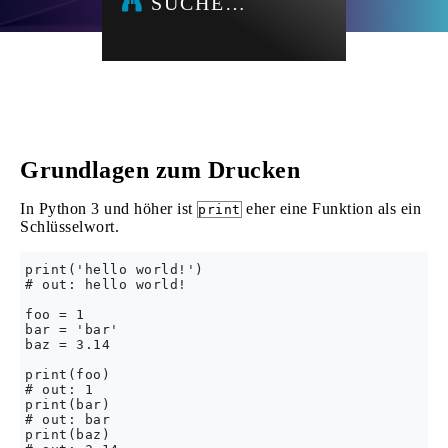
SUCHE…
Grundlagen zum Drucken
In Python 3 und höher ist
eher eine Funktion als ein
print
Schlüsselwort.
print('hello world!')

# out: hello world!

foo = 1

bar = 'bar'

baz = 3.14

print(foo)    

# out: 1

print(bar)    

# out: bar

print(baz)
