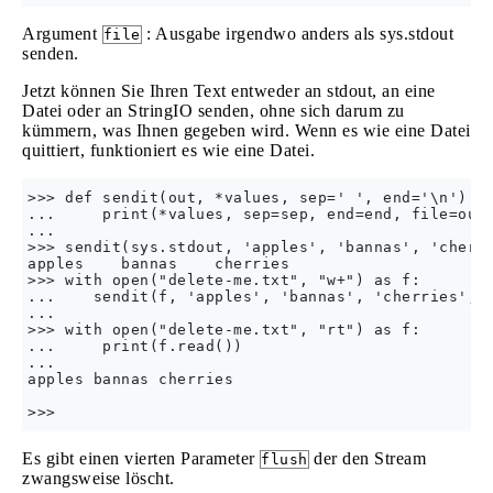
Argument
: Ausgabe irgendwo anders als sys.stdout
file
senden.
Jetzt können Sie Ihren Text entweder an stdout, an eine
Datei oder an StringIO senden, ohne sich darum zu
kümmern, was Ihnen gegeben wird. Wenn es wie eine Datei
quittiert, funktioniert es wie eine Datei.
>>> def sendit(out, *values, sep=' ', end='\n'):

...     print(*values, sep=sep, end=end, file=out)
... 

>>> sendit(sys.stdout, 'apples', 'bannas', 'cherri
apples    bannas    cherries

>>> with open("delete-me.txt", "w+") as f:

...    sendit(f, 'apples', 'bannas', 'cherries', s
... 

>>> with open("delete-me.txt", "rt") as f:

...     print(f.read())

... 

apples bannas cherries

Es gibt einen vierten Parameter
der den Stream
flush
zwangsweise löscht.