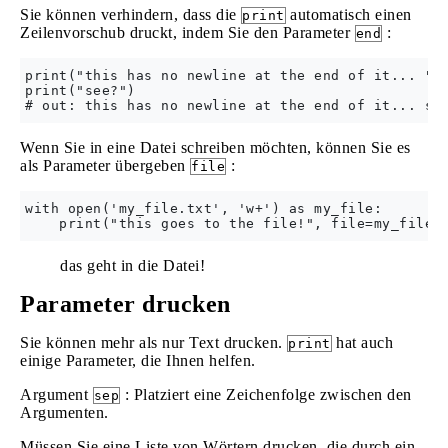
Sie können verhindern, dass die
automatisch einen
print
Zeilenvorschub druckt, indem Sie den Parameter
:
end
print("this has no newline at the end of it... ", 
print("see?")

Wenn Sie in eine Datei schreiben möchten, können Sie es
als Parameter übergeben
:
file
with open('my_file.txt', 'w+') as my_file:

das geht in die Datei!
Parameter drucken
Sie können mehr als nur Text drucken.
hat auch
print
einige Parameter, die Ihnen helfen.
Argument
: Platziert eine Zeichenfolge zwischen den
sep
Argumenten.
Müssen Sie eine Liste von Wörtern drucken, die durch ein