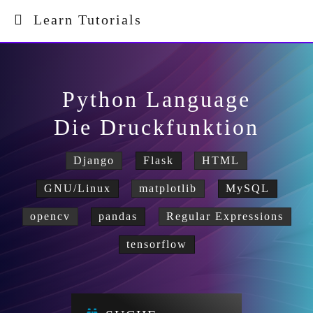
Learn Tutorials
Python Language
Die Druckfunktion
Django
Flask
HTML
GNU/Linux
matplotlib
MySQL
opencv
pandas
Regular Expressions
tensorflow