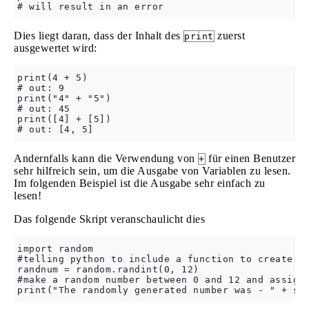
Dies liegt daran, dass der Inhalt des
zuerst
print
ausgewertet wird:
print(4 + 5)

# out: 9

print("4" + "5")

# out: 45

print([4] + [5])

Andernfalls kann die Verwendung von
für einen Benutzer
+
sehr hilfreich sein, um die Ausgabe von Variablen zu lesen.
Im folgenden Beispiel ist die Ausgabe sehr einfach zu
lesen!
Das folgende Skript veranschaulicht dies
import random 

#telling python to include a function to create ra
randnum = random.randint(0, 12) 

#make a random number between 0 and 12 and assign 