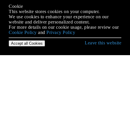
Cookie
This website stores cookies on your computer.
We use cookies to enhance your experience on our
website and deliver personalized content.
For more details on our cookie usage, please review our
Cookie Policy
and
Privacy Policy
Leave this website
Accept all Cookies
Erste Schritte mit Python Language
* args und ** kwargs
2to3 Werkzeug
Abstrakte Basisklassen (abc)
Abstrakter Syntaxbaum
Ähnlichkeiten in der Syntax,
Bedeutungsunterschiede: Python vs. JavaScript
Alternativen zum Wechseln von Anweisungen aus
anderen Sprachen