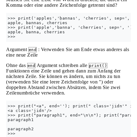
Komma oder eine andere Zeichenfolge getrennt sind?
>>> print('apples','bannas', 'cherries', sep=', ')
apple, bannas, cherries

>>> print('apple','banna', 'cherries', sep=', ')

apple, banna, cherries

Argument
: Verwenden Sie am Ende etwas anderes als
end
eine neue Zeile
Ohne das
Argument schreiben alle
end
print()
Funktionen eine Zeile und gehen dann zum Anfang der
nächsten Zeile. Sie können es ändern, um nichts zu tun
(verwenden Sie eine leere Zeichenfolge von '') oder
doppelten Abstand zwischen Absätzen, indem Sie zwei
Zeilenumbrüche verwenden.
>>> print("<a", end=''); print(" class='jidn'" if 
<a class='jidn'/>

>>> print("paragraph1", end="\n\n"); print("paragr
paragraph1

paragraph2
