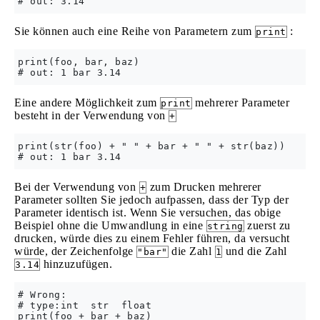
Sie können auch eine Reihe von Parametern zum
:
print
print(foo, bar, baz)

Eine andere Möglichkeit zum
mehrerer Parameter
print
besteht in der Verwendung von
+
print(str(foo) + " " + bar + " " + str(baz))

Bei der Verwendung von
zum Drucken mehrerer
+
Parameter sollten Sie jedoch aufpassen, dass der Typ der
Parameter identisch ist. Wenn Sie versuchen, das obige
Beispiel ohne die Umwandlung in eine
zuerst zu
string
drucken, würde dies zu einem Fehler führen, da versucht
würde, der Zeichenfolge
die Zahl
und die Zahl
"bar"
1
hinzuzufügen.
3.14
# Wrong:

# type:int  str  float

print(foo + bar + baz)
