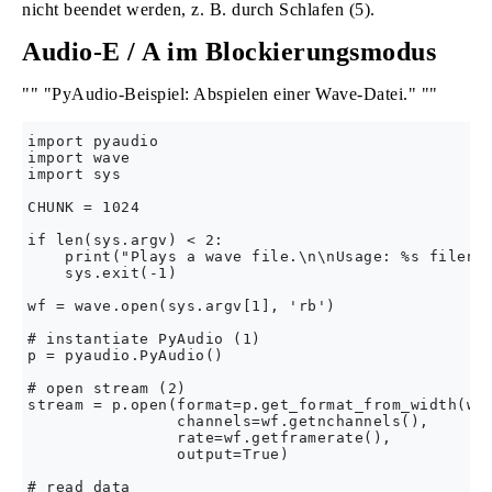
nicht beendet werden, z. B. durch Schlafen (5).
Audio-E / A im Blockierungsmodus
"" "PyAudio-Beispiel: Abspielen einer Wave-Datei." ""
import pyaudio

import wave

import sys

CHUNK = 1024

if len(sys.argv) < 2:

    print("Plays a wave file.\n\nUsage: %s filenam
    sys.exit(-1)

wf = wave.open(sys.argv[1], 'rb')

# instantiate PyAudio (1)

p = pyaudio.PyAudio()

# open stream (2)

stream = p.open(format=p.get_format_from_width(wf.
                channels=wf.getnchannels(),

                rate=wf.getframerate(),

                output=True)

# read data
