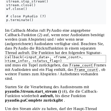
stream.stop_stream()

stream.close()

wf.close()

# close PyAudio (7)

Im Callback-Modus ruft PyAudio eine angegebene
Callback-Funktion (2) auf, wenn neue Audiodaten benötigt
werden (zum Abspielen) und / oder wenn neue
(aufgezeichnete) Audiodaten verfügbar sind. Beachten Sie,
dass PyAudio die Rückruffunktion in einem separaten
Thread aufruft. Die Funktion hat den folgenden Signatur-
callback(<input_data>, <frame_count>,
<time_info>, <status_flag>)
und muss ein Tupel zurückgeben, das
Frames
frame_count
mit Audiodaten und ein Flag enthält, das
, ob
frame_count
weitere Frames zum Abspielen / Aufnehmen vorhanden
sind.
Starten Sie die Verarbeitung des Audiostreams mit
pyaudio.Stream.start_stream ()
(4), die die Callback-
Funktion wiederholt
aufruft,
bis diese Funktion
pyaudio.paComplete zurückgibt
.
Um den Stream aktiv zu halten, darf der Haupt-Thread