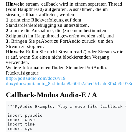
Hinweis:
stream_callback wird in einem separaten Thread
(vom Hauptthread) aufgerufen. Ausnahmen, die im
stream_callback auftreten, werden:
1
.print eine Rückverfolgung auf dem
Standardfehlerdebugging zu unterstützen,
2
.queue die Ausnahme, die (zu einem bestimmten
Zeitpunkt) im Hauptthread geworfen werden soll, und
3.
Bringen Sie paAbort zu PortAudio zurück, um den
Stream zu stoppen.
Hinweis:
Rufen Sie nicht Stream.read () oder Stream.write
() auf, wenn Sie einen nicht blockierenden Vorgang
verwenden.
Weitere Informationen finden Sie unter PortAudio-
Rückrufsignatur:
http://portaudio.com/docs/v19-
doxydocs/portaudio_8h.html#a8a60fb2a5ec9cbade3f54a9c978
Callback-Modus Audio-E / A
"""PyAudio Example: Play a wave file (callback ver
import pyaudio

import wave

import time

import sys
