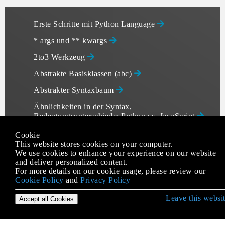
Erste Schritte mit Python Language
* args und ** kwargs
2to3 Werkzeug
Abstrakte Basisklassen (abc)
Abstrakter Syntaxbaum
Ähnlichkeiten in der Syntax,
Bedeutungsunterschiede: Python vs. JavaScript
Alternativen zum Wechseln von Anweisungen aus
Cookie
anderen Sprachen
This website stores cookies on your computer.
We use cookies to enhance your experience on our website
ArcPy
and deliver personalized content.
For more details on our cookie usage, please review our
Arrays
Cookie Policy
and
Privacy Policy
Asyncio-Modul
Leave this websi
Accept all Cookies
Attribut-Zugriff
Audio