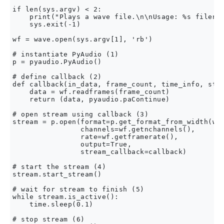
if len(sys.argv) < 2:

    print("Plays a wave file.\n\nUsage: %s filenam
    sys.exit(-1)

wf = wave.open(sys.argv[1], 'rb')

# instantiate PyAudio (1)

p = pyaudio.PyAudio()

# define callback (2)

def callback(in_data, frame_count, time_info, stat
    data = wf.readframes(frame_count)

    return (data, pyaudio.paContinue)

# open stream using callback (3)

stream = p.open(format=p.get_format_from_width(wf.
                channels=wf.getnchannels(),

                rate=wf.getframerate(),

                output=True,

                stream_callback=callback)

# start the stream (4)

stream.start_stream()

# wait for stream to finish (5)

while stream.is_active():

    time.sleep(0.1)

# stop stream (6)
