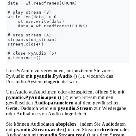
data = wf.readframes(CHUNK)

# play stream (3)

while len(data) > 0:

    stream.write(data)

    data = wf.readframes(CHUNK)

# stop stream (4)

stream.stop_stream()

stream.close()

# close PyAudio (5)

Um PyAudio zu verwenden, instanziieren Sie zuerst
PyAudio mit
pyaudio.PyAudio ()
(1), wodurch das
Portaudio-System eingerichtet wird.
Um Audio aufzunehmen oder abzuspielen, öffnen Sie mit
pyaudio.PyAudio.open ()
(2) einen Stream mit den
gewünschten
Audioparametern
auf dem gewünschten
Gerät. Dadurch wird ein
pyaudio.Stream
zur Wiedergabe
oder Aufnahme von Audio eingerichtet.
Sie können Audiodaten
abspielen
, indem Sie Audiodaten
mit
pyaudio.Stream.write ()
in den Stream
schreiben
oder
Audiodaten mit
pyaudio.Stream.read ()
aus dem Stream