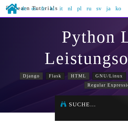
Learn Tutorials
de
es
fr
hi
it
nl
pl
ru
sv
ja
ko
Python 
Leistungs
Django
Flask
HTML
GNU/Linux
Regular Expressi
SUCHE…