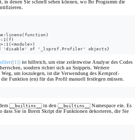
t, in denen Sie schnell sehen können, wo Ihr Programm die
tifizieren.
e:lineno(function)

:1(f)

>:1(<module>)

filer([1])
ist hilfreich, um eine zeilenweise Analyse des Codes
beherrschen, sondern richtet sich an Snippets. Weitere
e Weg, um loszulegen, ist die Verwendung des Kernprof-
e die Funktion (en) für das Profil manuell festlegen müssen.
t dem
in den
Namespace ein. Es
__builtins__
__builtins__
dass Sie in Ihrem Skript die Funktionen dekorieren, die Sie