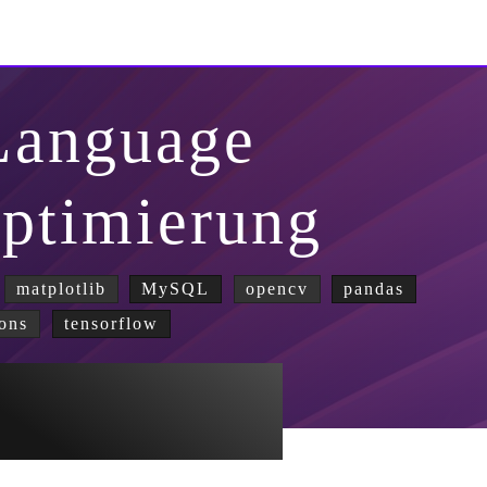
Language
optimierung
matplotlib
MySQL
opencv
pandas
ons
tensorflow