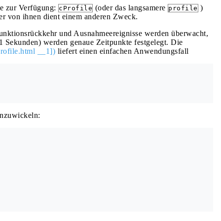
ge zur Verfügung:
(oder das langsamere
)
cProfile
profile
er von ihnen dient einem anderen Zweck.
f, Funktionsrückkehr und Ausnahmeereignisse werden überwacht,
001 Sekunden) werden genaue Zeitpunkte festgelegt. Die
profile.html __1])
liefert einen einfachen Anwendungsfall
inzuwickeln:

