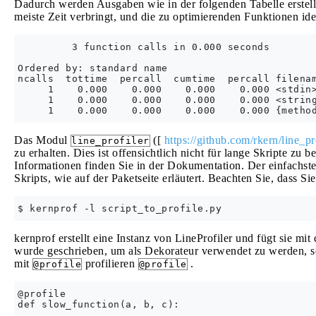
Dadurch werden Ausgaben wie in der folgenden Tabelle erstell
meiste Zeit verbringt, und die zu optimierenden Funktionen iden
         3 function calls in 0.000 seconds

Ordered by: standard name

ncalls  tottime  percall  cumtime  percall filenam
     1    0.000    0.000    0.000    0.000 <stdin>
     1    0.000    0.000    0.000    0.000 <string
Das Modul
([
https://github.com/rkern/line_pro
line_profiler
zu erhalten. Dies ist offensichtlich nicht für lange Skripte zu 
Informationen finden Sie in der Dokumentation. Der einfachst
Skripts, wie auf der Paketseite erläutert. Beachten Sie, dass Si
kernprof erstellt eine Instanz von LineProfiler und fügt sie mi
wurde geschrieben, um als Dekorateur verwendet zu werden, so 
mit
profilieren
.
@profile
@profile
@profile

def slow_function(a, b, c):
