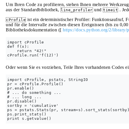
Um Ihren Code zu profilieren, stehen Ihnen mehrere Werkzeu
aus der Standardbibliothek,
und
. Jed
line_profiler
timeit
ist ein deterministischer Profiler: Funktionsaufru
cProfile
und für die Intervalle zwischen diesen Ereignissen (bis zu 0,
Bibliotheksdokumentation ([
https://docs.python.org/2/library/
import cProfile

def f(x):

    return "42!"

Oder wenn Sie es vorziehen, Teile Ihres vorhandenen Codes e
import cProfile, pstats, StringIO

pr = cProfile.Profile()

pr.enable()

# ... do something ...

# ... long ...

pr.disable()

sortby = 'cumulative'

ps = pstats.Stats(pr, stream=s).sort_stats(sortby)
ps.print_stats()
