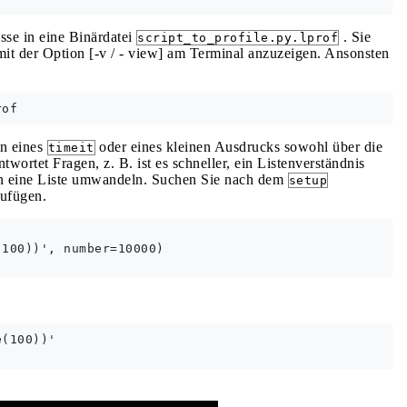
sse in eine Binärdatei
. Sie
script_to_profile.py.lprof
mit der Option [-v / - view] am Terminal anzuzeigen. Ansonsten
en eines
oder eines kleinen Ausdrucks sowohl über die
timeit
wortet Fragen, z. B. ist es schneller, ein Listenverständnis
n eine Liste umwandeln. Suchen Sie nach dem
setup
ufügen.
100))', number=10000)

(100))'
