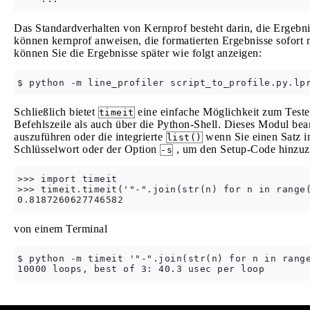
Das Standardverhalten von Kernprof besteht darin, die Ergebni
können kernprof anweisen, die formatierten Ergebnisse sofort 
können Sie die Ergebnisse später wie folgt anzeigen:
Schließlich bietet
eine einfache Möglichkeit zum Test
timeit
Befehlszeile als auch über die Python-Shell. Dieses Modul beant
auszuführen oder die integrierte
wenn Sie einen Satz i
list()
Schlüsselwort oder der Option
, um den Setup-Code hinzuz
-s
>>> import timeit

>>> timeit.timeit('"-".join(str(n) for n in range(
von einem Terminal
$ python -m timeit '"-".join(str(n) for n in range