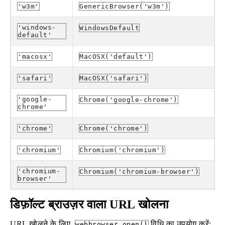
'w3m'
GenericBrowser('w3m')
'windows-
WindowsDefault
default'
'macosx'
MacOSX('default')
'safari'
MacOSX('safari')
'google-
Chrome('google-chrome')
chrome'
'chrome'
Chrome('chrome')
'chromium'
Chromium('chromium')
'chromium-
Chromium('chromium-browser')
browser'
डिफ़ॉल्ट ब्राउज़र वाला URL खोलना
URL खोलने के लिए,
विधि का उपयोग करें:
webbrowser.open()