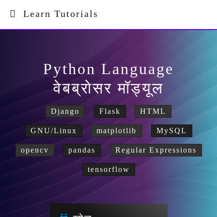
Learn Tutorials
Python Language
वेबब्रोसर मॉड्यूल
Django
Flask
HTML
GNU/Linux
matplotlib
MySQL
opencv
pandas
Regular Expressions
tensorflow