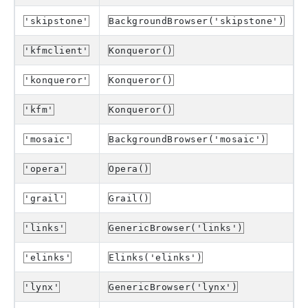
'skipstone'
BackgroundBrowser('skipstone')
'kfmclient'
Konqueror()
'konqueror'
Konqueror()
'kfm'
Konqueror()
'mosaic'
BackgroundBrowser('mosaic')
'opera'
Opera()
'grail'
Grail()
'links'
GenericBrowser('links')
'elinks'
Elinks('elinks')
'lynx'
GenericBrowser('lynx')