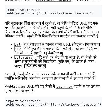
import webbrowser

यदि ब्राउज़र विंडो वर्तमान में खुली है, तो विधि निर्दिष्ट URL पर एक
नया टैब खोलेगी। यदि कोई विंडो नहीं खुली है, तो विधि ऑपरेटिंग
सिस्टम के डिफ़ॉल्ट ब्राउज़र को खोल देगी और पैरामीटर में URL पर
नेविगेट करेगी। खुली विधि निम्नलिखित मापदंडों का समर्थन करती है:
- वेब ब्राउज़र में खोलने वाला URL (स्ट्रिंग)
[आवश्यक]
url
- 0 मौजूदा टैब में खुलता है, 1 नई विंडो खोलता है, 2 नया
new
टैब खोलता है (पूर्णांक)
[डिफ़ॉल्ट 0]
- यदि सही पर सेट किया जाता है, तो विंडो को
autoraise
अन्य अनुप्रयोगों की खिड़कियों (बुलियन) के ऊपर ले जाया
जाएगा
[डिफ़ॉल्ट गलत]
ध्यान दें,
और
तर्क शायद ही कभी काम करते हैं
new
autoraise
क्योंकि अधिकांश आधुनिक ब्राउज़र इन कमानों से इनकार करते हैं।
Webbrowser URL को नए विंडो में
पद्धति से खोलने का
open_new
प्रयास कर सकता है:
import webbrowser
