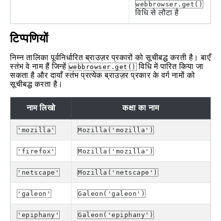
webbrowser.get()
विधि से लौटा है
टिप्पणियों
निम्न तालिका पूर्वनिर्धारित ब्राउज़र प्रकारों को सूचीबद्ध करती है। बाएँ
स्तंभ वे नाम हैं जिन्हें
विधि में पारित किया जा
webbrowser.get()
सकता है और दायाँ स्तंभ प्रत्येक ब्राउज़र प्रकार के वर्ग नामों को
सूचीबद्ध करता है।
नाम लिखो
कक्षा का नाम
'mozilla'
Mozilla('mozilla')
'firefox'
Mozilla('mozilla')
'netscape'
Mozilla('netscape')
'galeon'
Galeon('galeon')
'epiphany'
Galeon('epiphany')