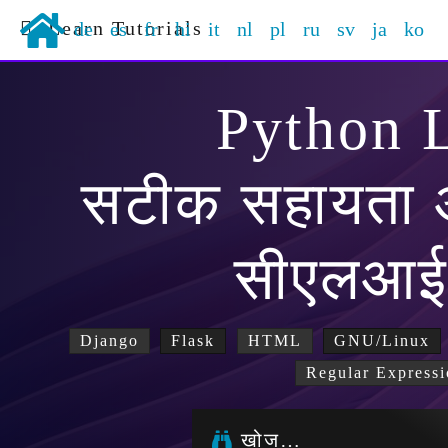
Learn Tutorials
de
es
fr
hi
it
nl
pl
ru
sv
ja
ko
Python 
सटीक सहायता 
सीएलआई उ
Django
Flask
HTML
GNU/Linux
Regular Expressi
खोज…