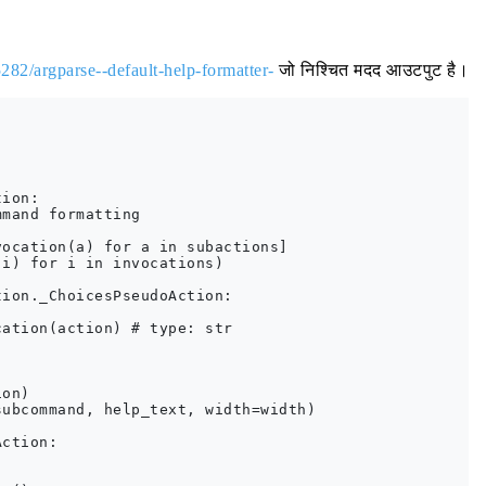
282/argparse--default-help-formatter-
जो निश्चित मदद आउटपुट है।


ion:

mand formatting

ocation(a) for a in subactions]

i) for i in invocations)

ion._ChoicesPseudoAction:

ation(action) # type: str

on)

ubcommand, help_text, width=width)

ction:
