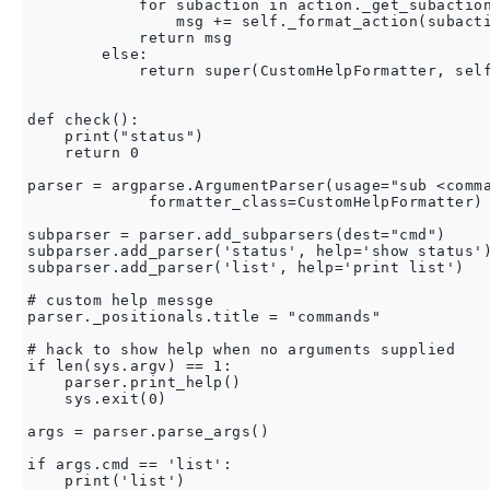
            for subaction in action._get_subaction
                msg += self._format_action(subacti
            return msg

        else:

            return super(CustomHelpFormatter, self
def check():

    print("status")

    return 0

parser = argparse.ArgumentParser(usage="sub <comma
             formatter_class=CustomHelpFormatter)

subparser = parser.add_subparsers(dest="cmd")

subparser.add_parser('status', help='show status')
subparser.add_parser('list', help='print list')

# custom help messge

parser._positionals.title = "commands"

# hack to show help when no arguments supplied

if len(sys.argv) == 1:

    parser.print_help()

    sys.exit(0)

args = parser.parse_args()

if args.cmd == 'list':

    print('list')
