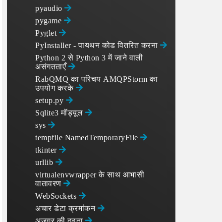
pyaudio
pygame
Pyglet
PyInstaller - पायथन कोड वितरित करना
Python 2 से Python 3 में जाने वाली
असंगतताएँ
RabQMQ का परिचय AMQPStorm का
उपयोग करके
setup.py
Sqlite3 मॉड्यूल
sys
tempfile NamedTemporaryFile
tkinter
urllib
virtualenvwrapper के साथ आभासी
वातावरण
WebSockets
अचार डेटा क्रमांकन
अजगर की दृढ़ता