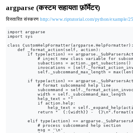
argparse (कस्टम सहायता फ़ॉर्मेटर)
विस्तारित संस्करण
http://www.riptutorial.com/python/example/25
import argparse

import sys

class CustomHelpFormatter(argparse.HelpFormatter):
    def _format_action(self, action):

        if type(action) == argparse._SubParsersAct
            # inject new class variable for subcom
            subactions = action._get_subactions()

            invocations = [self._format_action_inv
            self._subcommand_max_length = max(len(
        if type(action) == argparse._SubParsersAct
            # format subcommand help line

            subcommand = self._format_action_invoc
            width = self._subcommand_max_length

            help_text = ""

            if action.help:

                help_text = self._expand_help(acti
            return "  {:{width}} -  {}\n".format(s
        elif type(action) == argparse._SubParsersA
            # process subcommand help section

            msg = '\n'
