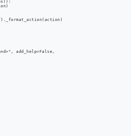
s():

on)

)._format_action(action)

nd>", add_help=False,


