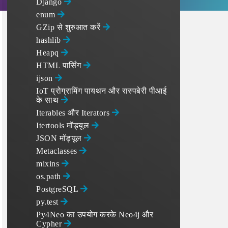
Django
enum
GZip से शुरुआत करें
hashlib
Heapq
HTML पार्सिंग
ijson
IoT प्रोग्रामिंग पायथन और रास्पबेरी पीआई
के साथ
Iterables और Iterators
Itertools मॉड्यूल
JSON मॉड्यूल
Metaclasses
mixins
os.path
PostgreSQL
py.test
Py4Neo का उपयोग करके Neo4j और
Cypher