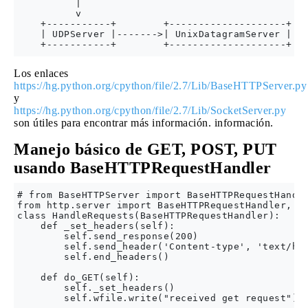
          |

          v

    +-----------+        +--------------------+

    | UDPServer |------->| UnixDatagramServer |

Los enlaces
https://hg.python.org/cpython/file/2.7/Lib/BaseHTTPServer.py
y
https://hg.python.org/cpython/file/2.7/Lib/SocketServer.py
son útiles para encontrar más información. información.
Manejo básico de GET, POST, PUT
usando BaseHTTPRequestHandler
# from BaseHTTPServer import BaseHTTPRequestHandle
from http.server import BaseHTTPRequestHandler, HT
class HandleRequests(BaseHTTPRequestHandler):

    def _set_headers(self):

        self.send_response(200)

        self.send_header('Content-type', 'text/htm
        self.end_headers()

    def do_GET(self):

        self._set_headers()

        self.wfile.write("received get request")
