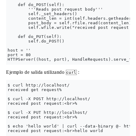
    def do_POST(self):

        '''Reads post request body'''

        self._set_headers()

        content_len = int(self.headers.getheader('
        post_body = self.rfile.read(content_len)

        self.wfile.write("received post request:<b
    def do_PUT(self):

        self.do_POST()

host = ''

port = 80

Ejemplo de salida utilizando
:
curl
$ curl http://localhost/

received get request%                             
$ curl -X POST http://localhost/

received post request:<br>%                       
$ curl -X PUT http://localhost/

received post request:<br>%                       
$ echo 'hello world' | curl --data-binary @- http: