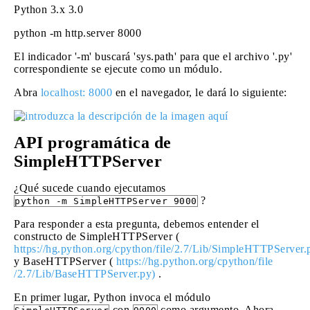
Python 3.x
3.0
python -m http.server 8000
El indicador '-m' buscará 'sys.path' para que el archivo '.py'
correspondiente se ejecute como un módulo.
Abra
localhost: 8000
en el navegador, le dará lo siguiente:
API programática de
SimpleHTTPServer
¿Qué sucede cuando ejecutamos
?
python -m SimpleHTTPServer 9000
Para responder a esta pregunta, debemos entender el
constructo de SimpleHTTPServer (
https://hg.python.org/cpython/file/2.7/Lib/SimpleHTTPServer.
y BaseHTTPServer (
https://hg.python.org/cpython/file
/2.7/Lib/BaseHTTPServer.py)
.
En primer lugar, Python invoca el módulo
con
como argumento. Ahora