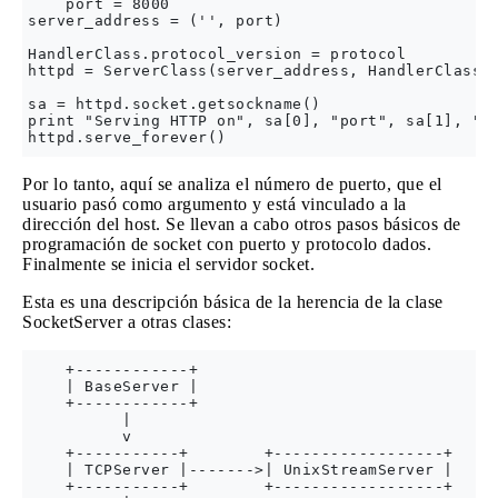
    port = 8000

server_address = ('', port)

HandlerClass.protocol_version = protocol

httpd = ServerClass(server_address, HandlerClass)

sa = httpd.socket.getsockname()

print "Serving HTTP on", sa[0], "port", sa[1], "..
Por lo tanto, aquí se analiza el número de puerto, que el
usuario pasó como argumento y está vinculado a la
dirección del host. Se llevan a cabo otros pasos básicos de
programación de socket con puerto y protocolo dados.
Finalmente se inicia el servidor socket.
Esta es una descripción básica de la herencia de la clase
SocketServer a otras clases:
    +------------+

    | BaseServer |

    +------------+

          |

          v

    +-----------+        +------------------+

    | TCPServer |------->| UnixStreamServer |

    +-----------+        +------------------+
