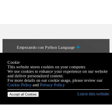
Empezando con Python Language
* args y ** kwargs
Cookie
Acceso a la base de datos
This website stores cookies on your computer.
We use cookies to enhance your experience on our website
Acceso al código fuente y código de bytes de
and deliver personalized content.
Python
For more details on our cookie usage, please review our
Cookie Policy
Acceso de atributo
and
Privacy Policy
agrupar por()
Leave this website
Accept all Cookies
Alcance variable y vinculante
Almohada