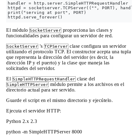
handler = http.server.SimpleHTTPRequestHandler

httpd = socketserver.TCPServer(("", PORT), handler
print("serving at port", PORT)

El módulo
proporciona las clases y
SocketServer
funcionalidades para configurar un servidor de red.
's
clase configura un servidor
SocketServer
TCPServer
utilizando el protocolo TCP. El constructor acepta una tupla
que representa la dirección del servidor (es decir, la
dirección IP y el puerto) y la clase que maneja las
solicitudes del servidor.
El
clase del
SimpleHTTPRequestHandler
módulo permite a los archivos en el
SimpleHTTPServer
directorio actual para ser servido.
Guarde el script en el mismo directorio y ejecútelo.
Ejecuta el servidor HTTP:
Python 2.x
2.3
python -m SimpleHTTPServer 8000