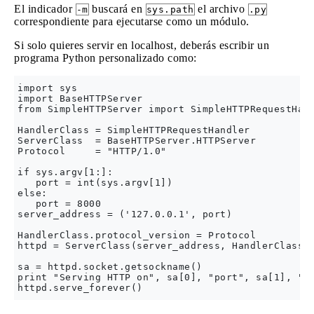
El indicador
buscará en
el archivo
-m
sys.path
.py
correspondiente para ejecutarse como un módulo.
Si solo quieres servir en localhost, deberás escribir un
programa Python personalizado como:
import sys

import BaseHTTPServer

from SimpleHTTPServer import SimpleHTTPRequestHand
HandlerClass = SimpleHTTPRequestHandler

ServerClass  = BaseHTTPServer.HTTPServer

Protocol     = "HTTP/1.0"

if sys.argv[1:]:

   port = int(sys.argv[1])

else:

   port = 8000

server_address = ('127.0.0.1', port)

HandlerClass.protocol_version = Protocol

httpd = ServerClass(server_address, HandlerClass)

sa = httpd.socket.getsockname()

print "Serving HTTP on", sa[0], "port", sa[1], "..