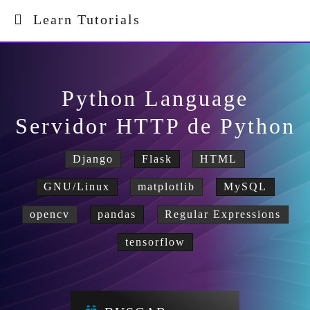
Learn Tutorials
Python Language
Servidor HTTP de Python
Django
Flask
HTML
GNU/Linux
matplotlib
MySQL
opencv
pandas
Regular Expressions
tensorflow