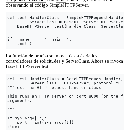
SimpleHTTPServer
9000
observando el código SimpleHTTPServer,
def test(HandlerClass = SimpleHTTPRequestHandler,

         ServerClass = BaseHTTPServer.HTTPServer):
    BaseHTTPServer.test(HandlerClass, ServerClass)
if __name__ == '__main__':

La función de prueba se invoca después de los
controladores de solicitudes y ServerClass. Ahora se invoca
BaseHTTPServer.test
def test(HandlerClass = BaseHTTPRequestHandler,

         ServerClass = HTTPServer, protocol="HTTP/
"""Test the HTTP request handler class.

This runs an HTTP server on port 8000 (or the firs
argument).

"""

if sys.argv[1:]:

    port = int(sys.argv[1])

else:
