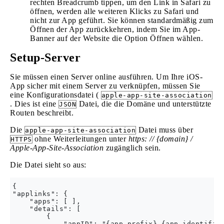
rechten Breadcrumb tippen, um den Link in Safari zu
öffnen, werden alle weiteren Klicks zu Safari und
nicht zur App geführt. Sie können standardmäßig zum
Öffnen der App zurückkehren, indem Sie im App-
Banner auf der Website die Option Öffnen wählen.
Setup-Server
Sie müssen einen Server online ausführen. Um Ihre iOS-
App sicher mit einem Server zu verknüpfen, müssen Sie
eine Konfigurationsdatei (
apple-app-site-association
. Dies ist eine
Datei, die die Domäne und unterstützte
JSON
Routen beschreibt.
Die
Datei muss über
apple-app-site-association
ohne Weiterleitungen unter
https: // {domain} /
HTTPS
Apple-App-Site-Association
zugänglich sein.
Die Datei sieht so aus:
{

"applinks": {

    "apps": [ ],

    "details": [

        {

            "appID": "{app_prefix}.{app_identifier