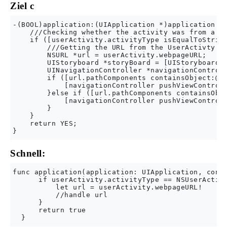
Ziel c
-(BOOL)application:(UIApplication *)application co
    ///Checking whether the activity was from a we
    if ([userActivity.activityType isEqualToString
        ///Getting the URL from the UserActivty Ob
        NSURL *url = userActivity.webpageURL;

        UIStoryboard *storyBoard = [UIStoryboard s
        UINavigationController *navigationControll
        if ([url.pathComponents containsObject:@"h
            [navigationController pushViewControll
        }else if ([url.pathComponents containsObje
            [navigationController pushViewControll
        }

    }

    return YES;

Schnell:
func application(application: UIApplication, conti
      if userActivity.activityType == NSUserActivi
          let url = userActivity.webpageURL!

          //handle url

      }

      return true
