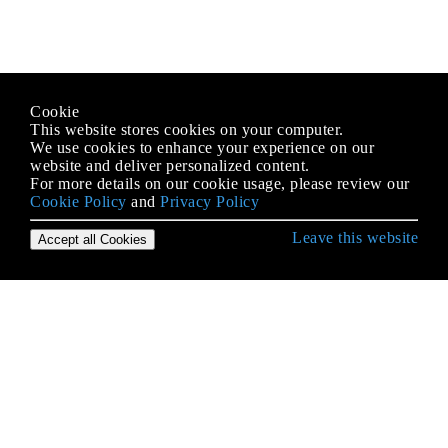
Cookie
This website stores cookies on your computer.
We use cookies to enhance your experience on our
website and deliver personalized content.
For more details on our cookie usage, please review our
Cookie Policy
and
Privacy Policy
Leave this website
Accept all Cookies
Erste Schritte mit iOS
3D Touch
AFNetworking
AirDrop
AirPrint-Tutorial in iOS
Alamofire