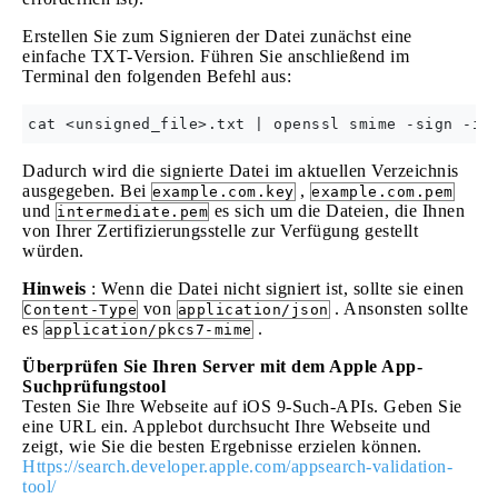
Erstellen Sie zum Signieren der Datei zunächst eine
einfache TXT-Version. Führen Sie anschließend im
Terminal den folgenden Befehl aus:
Dadurch wird die signierte Datei im aktuellen Verzeichnis
ausgegeben. Bei
,
example.com.key
example.com.pem
und
es sich um die Dateien, die Ihnen
intermediate.pem
von Ihrer Zertifizierungsstelle zur Verfügung gestellt
würden.
Hinweis
: Wenn die Datei nicht signiert ist, sollte sie einen
von
. Ansonsten sollte
Content-Type
application/json
es
.
application/pkcs7-mime
Überprüfen Sie Ihren Server mit dem Apple App-
Suchprüfungstool
Testen Sie Ihre Webseite auf iOS 9-Such-APIs. Geben Sie
eine URL ein. Applebot durchsucht Ihre Webseite und
zeigt, wie Sie die besten Ergebnisse erzielen können.
Https://search.developer.apple.com/appsearch-validation-
tool/