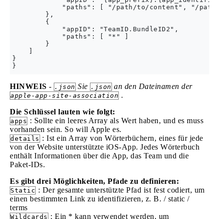
            "paths": [ "/path/to/content", "/path/
        },

        {

            "appID": "TeamID.BundleID2",

            "paths": [ "*" ]

        }

    ]

}

HINWEIS
-
Sie
an den Dateinamen der
.json
.json
.
apple-app-site-association
Die Schlüssel lauten wie folgt:
: Sollte ein leeres Array als Wert haben, und es muss
apps
vorhanden sein. So will Apple es.
: Ist ein Array von Wörterbüchern, eines für jede
details
von der Website unterstützte iOS-App. Jedes Wörterbuch
enthält Informationen über die App, das Team und die
Paket-IDs.
Es gibt drei Möglichkeiten, Pfade zu definieren:
: Der gesamte unterstützte Pfad ist fest codiert, um
Static
einen bestimmten Link zu identifizieren, z. B. / static /
terms
: Ein * kann verwendet werden, um
Wildcards