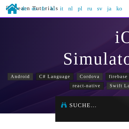
Learn Tutorials
de
es
fr
hi
it
nl
pl
ru
sv
ja
ko
i
Simulat
Android
C# Language
Cordova
firebase
react-native
Swift L
SUCHE…