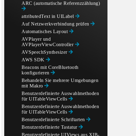
ARC (automatische Referenzzählung)
attributedText in UILabel
Auf Netzwerkverbindung prüfen
Automatisches Layout
AVPlayer und
AVPlayerViewController
AVSpeechSynthesizer
AWS SDK
Beacons mit CoreBluetooth
konfigurieren
Behandeln Sie mehrere Umgebungen
mit Makro
Benutzerdefinierte Auswahlmethoden
für UITableViewCells
Benutzerdefinierte Auswahlmethoden
für UITableViewCells
Benutzerdefinierte Schriftarten
Benutzerdefinierte Tastatur
Benutzerdefinierte UIViews aus XIB-