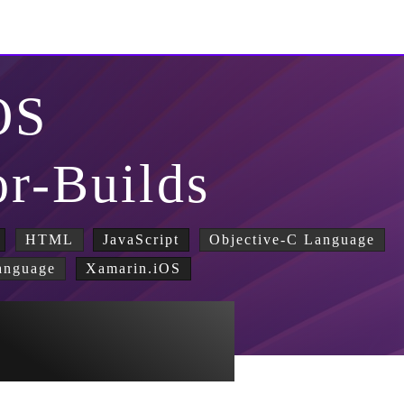
OS
or-Builds
HTML
JavaScript
Objective-C Language
anguage
Xamarin.iOS