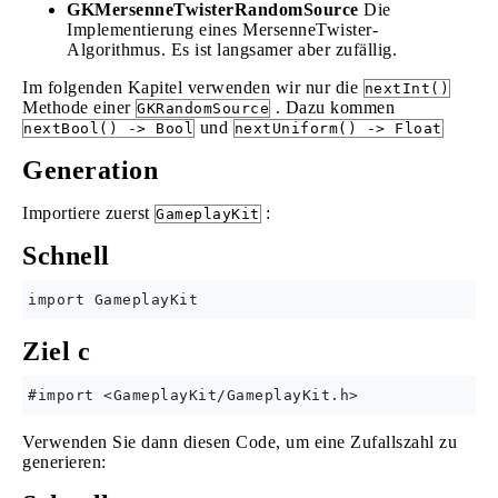
GKMersenneTwisterRandomSource
Die
Implementierung eines MersenneTwister-
Algorithmus. Es ist langsamer aber zufällig.
Im folgenden Kapitel verwenden wir nur die
nextInt()
Methode einer
. Dazu kommen
GKRandomSource
und
nextBool() -> Bool
nextUniform() -> Float
Generation
Importiere zuerst
:
GameplayKit
Schnell
Ziel c
Verwenden Sie dann diesen Code, um eine Zufallszahl zu
generieren: