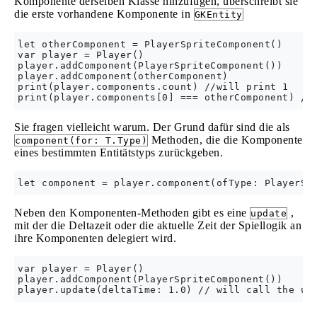
Komponente derselben Klasse hinzufügen, überschreibt sie
die erste vorhandene Komponente in
GKEntity
let otherComponent = PlayerSpriteComponent()

var player = Player()

player.addComponent(PlayerSpriteComponent())

player.addComponent(otherComponent)

print(player.components.count) //will print 1

Sie fragen vielleicht warum. Der Grund dafür sind die als
Methoden, die die Komponente
component(for: T.Type)
eines bestimmten Entitätstyps zurückgeben.
Neben den Komponenten-Methoden gibt es eine
,
update
mit der die Deltazeit oder die aktuelle Zeit der Spiellogik an
ihre Komponenten delegiert wird.
var player = Player()

player.addComponent(PlayerSpriteComponent())
