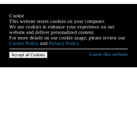
Cookie
This website stores cookies on your computer.
We use cookies to enhance your experience on our
website and deliver personalized content.
For more details on our cookie usage, please review our
Cookie Policy
and
Privacy Policy
Leave this website
Accept all Cookies
Erste Schritte mit iOS
3D Touch
AFNetworking
AirDrop
AirPrint-Tutorial in iOS
Alamofire
Ändern der Größe von UIImage
Antrag auf Antragsbewertung / Überprüfung