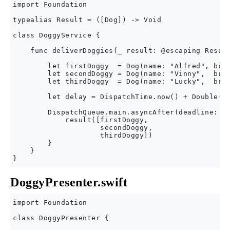
import Foundation

typealias Result = ([Dog]) -> Void

class DoggyService {

    func deliverDoggies(_ result: @escaping Result
        let firstDoggy  = Dog(name: "Alfred", bree
        let secondDoggy = Dog(name: "Vinny",  bree
        let thirdDoggy  = Dog(name: "Lucky",  bree
        let delay = DispatchTime.now() + Double(In
        DispatchQueue.main.asyncAfter(deadline: de
            result([firstDoggy,

                    secondDoggy,

                    thirdDoggy])

        }

    }

DoggyPresenter.swift
import Foundation

class DoggyPresenter {
