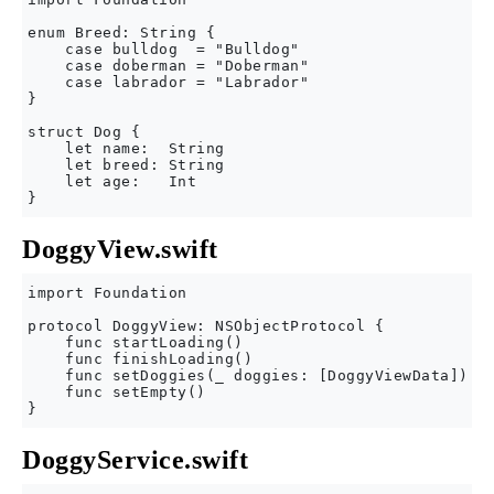
enum Breed: String {

    case bulldog  = "Bulldog"

    case doberman = "Doberman"

    case labrador = "Labrador"

}

struct Dog {

    let name:  String

    let breed: String

    let age:   Int

DoggyView.swift
import Foundation

protocol DoggyView: NSObjectProtocol {

    func startLoading()

    func finishLoading()

    func setDoggies(_ doggies: [DoggyViewData])

    func setEmpty()

DoggyService.swift