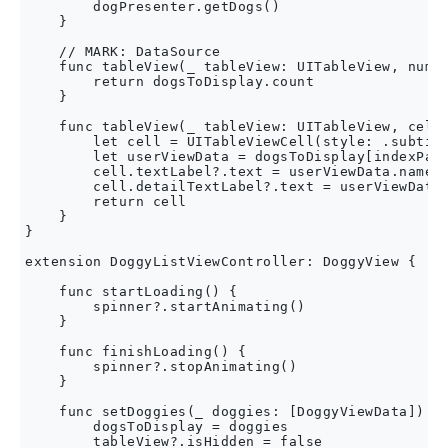
        dogPresenter.getDogs()

    }

    // MARK: DataSource

    func tableView(_ tableView: UITableView, numbe
        return dogsToDisplay.count

    }

    func tableView(_ tableView: UITableView, cellF
        let cell = UITableViewCell(style: .subtitl
        let userViewData = dogsToDisplay[indexPath
        cell.textLabel?.text = userViewData.name

        cell.detailTextLabel?.text = userViewData.
        return cell

    }

}

extension DoggyListViewController: DoggyView {

    func startLoading() {

        spinner?.startAnimating()

    }

    func finishLoading() {

        spinner?.stopAnimating()

    }

    func setDoggies(_ doggies: [DoggyViewData]) {

        dogsToDisplay = doggies

        tableView?.isHidden = false
