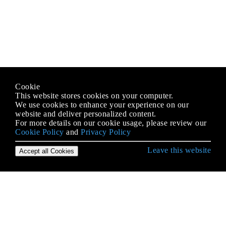
Cookie
This website stores cookies on your computer.
We use cookies to enhance your experience on our
website and deliver personalized content.
For more details on our cookie usage, please review our
Cookie Policy
and
Privacy Policy
Leave this website
Accept all Cookies
Erste Schritte mit iOS
3D Touch
AFNetworking
AirDrop