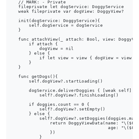
    // MARK: - Private

    fileprivate let dogService: DoggyService

    weak fileprivate var dogView: DoggyView?

    init(dogService: DoggyService){

        self.dogService = dogService

    }

    func attachView(_ attach: Bool, view: DoggyVie
        if attach {

            dogView = nil

        } else {

            if let view = view { dogView = view }

        }

    }

    func getDogs(){

        self.dogView?.startLoading()

        dogService.deliverDoggies { [weak self] do
            self?.dogView?.finishLoading()

        if doggies.count == 0 {

            self?.dogView?.setEmpty()

        } else {

            self?.dogView?.setDoggies(doggies.map 
                return DoggyViewData(name: "\($0.n
                                      age: "\($0.a
                })

            }
