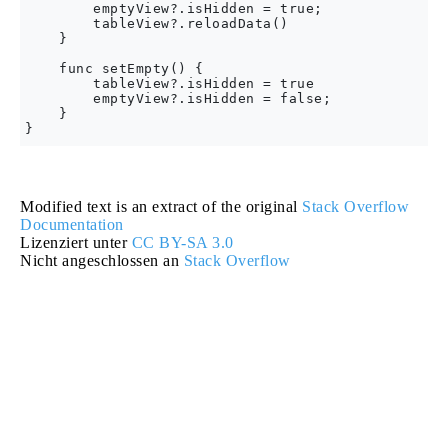
        emptyView?.isHidden = true;

        tableView?.reloadData()

    }

    func setEmpty() {

        tableView?.isHidden = true

        emptyView?.isHidden = false;

    }

Modified text is an extract of the original
Stack Overflow
Documentation
Lizenziert unter
CC BY-SA 3.0
Nicht angeschlossen an
Stack Overflow