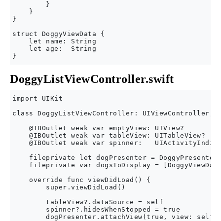
        }

    }

}

struct DoggyViewData {

    let name: String

    let age:  String

DoggyListViewController.swift
import UIKit

class DoggyListViewController: UIViewController, U
    @IBOutlet weak var emptyView: UIView?

    @IBOutlet weak var tableView: UITableView?

    @IBOutlet weak var spinner:   UIActivityIndica
    fileprivate let dogPresenter = DoggyPresenter(
    fileprivate var dogsToDisplay = [DoggyViewData
    override func viewDidLoad() {

        super.viewDidLoad()

        tableView?.dataSource = self

        spinner?.hidesWhenStopped = true

        dogPresenter.attachView(true, view: self)
