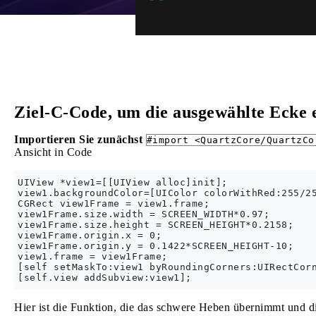
Ziel-C-Code, um die ausgewählte Ecke 
Importieren Sie zunächst
#import <QuartzCore/QuartzCo
Ansicht in Code
UIView *view1=[[UIView alloc]init];

view1.backgroundColor=[UIColor colorWithRed:255/25
CGRect view1Frame = view1.frame;

view1Frame.size.width = SCREEN_WIDTH*0.97;

view1Frame.size.height = SCREEN_HEIGHT*0.2158;

view1Frame.origin.x = 0;

view1Frame.origin.y = 0.1422*SCREEN_HEIGHT-10;

view1.frame = view1Frame;

[self setMaskTo:view1 byRoundingCorners:UIRectCorn
Hier ist die Funktion, die das schwere Heben übernimmt und di