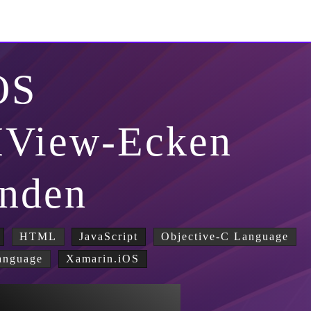
OS
UIView-Ecken
unden
HTML
JavaScript
Objective-C Language
anguage
Xamarin.iOS