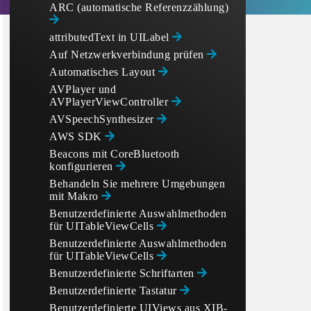
ARC (automatische Referenzzählung)
attributedText in UILabel
Auf Netzwerkverbindung prüfen
Automatisches Layout
AVPlayer und
AVPlayerViewController
AVSpeechSynthesizer
AWS SDK
Beacons mit CoreBluetooth
konfigurieren
Behandeln Sie mehrere Umgebungen
mit Makro
Benutzerdefinierte Auswahlmethoden
für UITableViewCells
Benutzerdefinierte Auswahlmethoden
für UITableViewCells
Benutzerdefinierte Schriftarten
Benutzerdefinierte Tastatur
Benutzerdefinierte UIViews aus XIB-