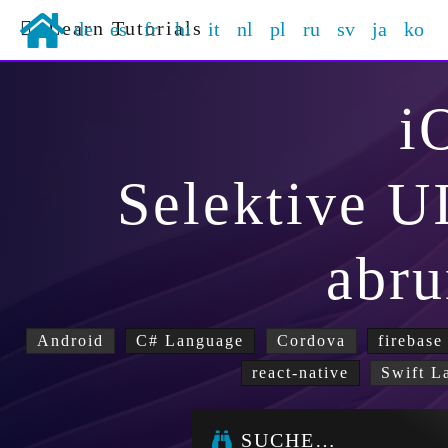
Learn Tutorials
de
es
fr
hi
it
nl
pl
ru
sv
ja
ko
i
Selektive 
abr
Android
C# Language
Cordova
firebase
react-native
Swift L
SUCHE…