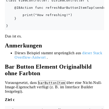
class ViewController: UIViewController {

    @IBAction func refreshBarButtonItemTap(sender:
        print("How refreshing!")

    }

Das ist es.
Anmerkungen
Dieses Beispiel stammt ursprünglich aus
dieser Stack
Overflow-Antwort
.
Bar Button Element Originalbild
ohne Farbton
Vorausgesetzt, dass
über eine Nicht-Null-
barButtonItem
Image-Eigenschaft verfügt (z. B. im Interface Builder
festgelegt).
Ziel c