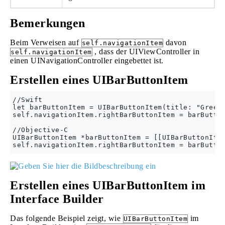
Bemerkungen
Beim Verweisen auf
davon
self.navigationItem
, dass der UIViewController in
self.navigationItem
einen UINavigationController eingebettet ist.
Erstellen eines UIBarButtonItem
//Swift

let barButtonItem = UIBarButtonItem(title: "Greeti
self.navigationItem.rightBarButtonItem = barButton
//Objective-C

UIBarButtonItem *barButtonItem = [[UIBarButtonItem
Erstellen eines UIBarButtonItem im
Interface Builder
Das folgende Beispiel zeigt, wie
im
UIBarButtonItem