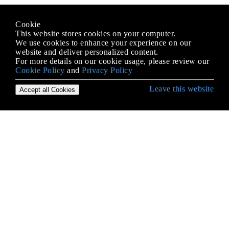
Cookie
This website stores cookies on your computer.
We use cookies to enhance your experience on our
website and deliver personalized content.
For more details on our cookie usage, please review our
Cookie Policy
and
Privacy Policy
Leave this website
Accept all Cookies
Erste Schritte mit iOS
3D Touch
AFNetworking
AirDrop
AirPrint-Tutorial in iOS
Alamofire
Ändern der Größe von UIImage
Antrag auf Antragsbewertung / Überprüfung