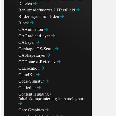
Dateien
Benutzerdefiniertes UITextField
Bilder asynchron laden
Block
CAAnimation
CAGradientLayer
CALayer
Carthage iOS-Setup
CAShapeLayer
CGContext-Referenz
CLLocation
CloudKit
Code-Signatur
Codierbar
Content Hugging /
Inhaltskomprimierung im Autolayout
Core Graphics