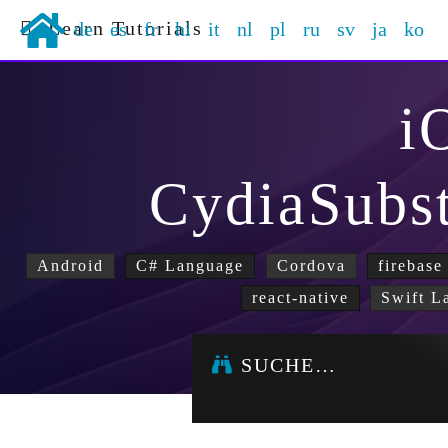
Learn Tutorials
de
es
fr
hi
it
nl
pl
ru
sv
ja
ko
i
CydiaSubs
Android
C# Language
Cordova
firebase
react-native
Swift L
SUCHE…