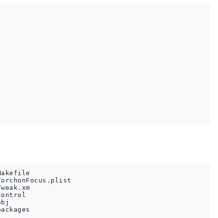
akefile

orchonFocus.plist

weak.xm

ontrol

bj
