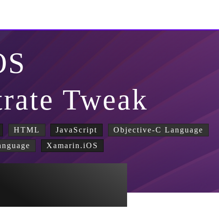
OS
trate Tweak
HTML
JavaScript
Objective-C Language
anguage
Xamarin.iOS