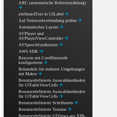
ARC (automatische Referenzzählung)
attributedText in UILabel
Auf Netzwerkverbindung prüfen
Automatisches Layout
AVPlayer und
AVPlayerViewController
AVSpeechSynthesizer
AWS SDK
Beacons mit CoreBluetooth
konfigurieren
Behandeln Sie mehrere Umgebungen
mit Makro
Benutzerdefinierte Auswahlmethoden
für UITableViewCells
Benutzerdefinierte Auswahlmethoden
für UITableViewCells
Benutzerdefinierte Schriftarten
Benutzerdefinierte Tastatur
Benutzerdefinierte UIViews aus XIB-