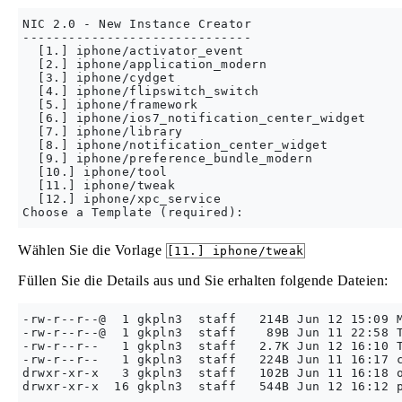
NIC 2.0 - New Instance Creator

------------------------------

  [1.] iphone/activator_event

  [2.] iphone/application_modern

  [3.] iphone/cydget

  [4.] iphone/flipswitch_switch

  [5.] iphone/framework

  [6.] iphone/ios7_notification_center_widget

  [7.] iphone/library

  [8.] iphone/notification_center_widget

  [9.] iphone/preference_bundle_modern

  [10.] iphone/tool

  [11.] iphone/tweak

  [12.] iphone/xpc_service

Wählen Sie die Vorlage
[11.] iphone/tweak
Füllen Sie die Details aus und Sie erhalten folgende Dateien:
-rw-r--r--@  1 gkpln3  staff   214B Jun 12 15:09 M
-rw-r--r--@  1 gkpln3  staff    89B Jun 11 22:58 T
-rw-r--r--   1 gkpln3  staff   2.7K Jun 12 16:10 T
-rw-r--r--   1 gkpln3  staff   224B Jun 11 16:17 c
drwxr-xr-x   3 gkpln3  staff   102B Jun 11 16:18 o