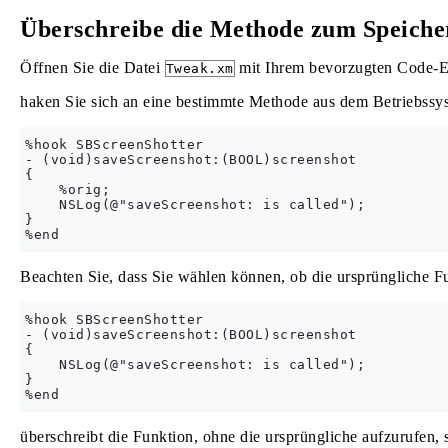
Überschreibe die Methode zum Speiche
Öffnen Sie die Datei
mit Ihrem bevorzugten Code-Ed
Tweak.xm
haken Sie sich an eine bestimmte Methode aus dem Betriebssy
%hook SBScreenShotter

- (void)saveScreenshot:(BOOL)screenshot

{

    %orig;

    NSLog(@"saveScreenshot: is called");

}

Beachten Sie, dass Sie wählen können, ob die ursprüngliche Fu
%hook SBScreenShotter

- (void)saveScreenshot:(BOOL)screenshot

{

    NSLog(@"saveScreenshot: is called");

}

überschreibt die Funktion, ohne die ursprüngliche aufzurufen,