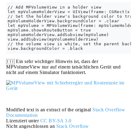
// Add MPVolumeView in a holder view

let mpVolumeHolderView = UIView(frame: CGRect(x: 0
// Set the holder view's background color to trans
mpVolumeHolderView.backgroundColor = .clear

let mpVolume = MPVolumeView(frame: mpVolumeHolderV
mpVolume.showsRouteButton = true

mpVolumeHolderView.addSubview(mpVolume)

view.addSubview(mpVolumeHolderView)

// the volume view is white, set the parent backgr
Ein sehr wichtiger Hinweis ist, dass der
!!!
MPVolumeView nur auf einem tatsächlichen Gerät und
nicht auf einem Simulator funktioniert.
Modified text is an extract of the original
Stack Overflow
Documentation
Lizenziert unter
CC BY-SA 3.0
Nicht angeschlossen an
Stack Overflow