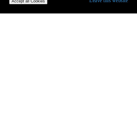
Leave this website
Accept all Cookies
Erste Schritte mit iOS
3D Touch
AFNetworking
AirDrop
AirPrint-Tutorial in iOS
Alamofire
Ändern der Größe von UIImage
Antrag auf Antragsbewertung / Überprüfung
AppDelegate
App-Einreichungsprozess
App-ID erstellen
App-Transportsicherheit (ATS)
App-weiten Operationen