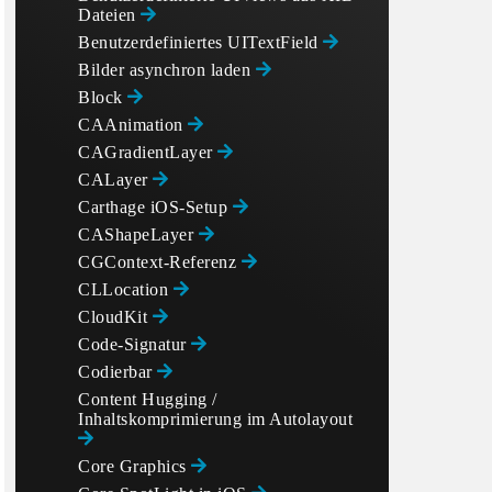
Dateien
Benutzerdefiniertes UITextField
Bilder asynchron laden
Block
CAAnimation
CAGradientLayer
CALayer
Carthage iOS-Setup
CAShapeLayer
CGContext-Referenz
CLLocation
CloudKit
Code-Signatur
Codierbar
Content Hugging /
Inhaltskomprimierung im Autolayout
Core Graphics