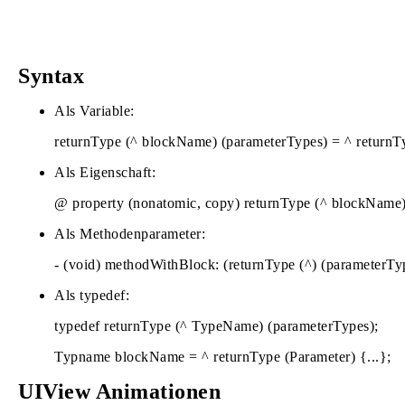
Syntax
Als Variable:
returnType (^ blockName) (parameterTypes) = ^ returnTy
Als Eigenschaft:
@ property (nonatomic, copy) returnType (^ blockName)
Als Methodenparameter:
- (void) methodWithBlock: (returnType (^) (parameterT
Als typedef:
typedef returnType (^ TypeName) (parameterTypes);
Typname blockName = ^ returnType (Parameter) {...};
UIView Animationen