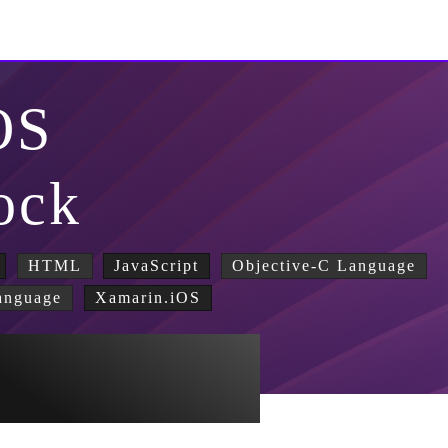
OS
ock
HTML
JavaScript
Objective-C Language
anguage
Xamarin.iOS