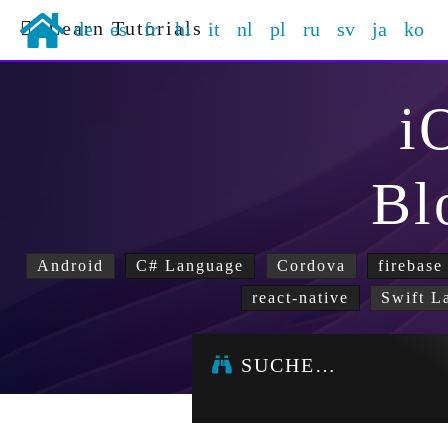
Learn Tutorials
de
es
fr
hi
it
nl
pl
ru
sv
ja
ko
i
Bl
Android
C# Language
Cordova
firebase
react-native
Swift L
SUCHE…