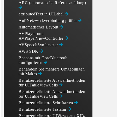
ARC (automatische Referenzzählung)
attributedText in UILabel
Auf Netzwerkverbindung prüfen
Automatisches Layout
AVPlayer und
AVPlayerViewController
AVSpeechSynthesizer
AWS SDK
Beacons mit CoreBluetooth
konfigurieren
Behandeln Sie mehrere Umgebungen
mit Makro
Benutzerdefinierte Auswahlmethoden
für UITableViewCells
Benutzerdefinierte Auswahlmethoden
für UITableViewCells
Benutzerdefinierte Schriftarten
Benutzerdefinierte Tastatur
Benutzerdefinierte UIViews aus XIB-