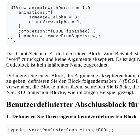
[UIView animateWithDuration:1.0

    animations:^{

        someView.alpha = 0;

        otherView.alpha = 1;

    }

    completion:^(BOOL finished) {

    [someView removeFromSuperview];

Das Carat-Zeichen "^" definiert einen Block. Zum Beispiel ist
"void" zurückgibt und keine Argumente akzeptiert. Es ist äquiv
Codeblock ist kein inhärenter Name zugeordnet.
Definieren Sie einen Block, der Argumente akzeptieren kann, 
zu geben, definieren Sie den Block folgendermaßen:
^ (BOOL 
verwenden, die Blöcke unterstützen, schreiben Sie Blöcke, die
NSURLConnection-Blöcke, wie im obigen Beispiel gezeigt.
Benutzerdefinierter Abschlussblock fü
1- Definieren Sie Ihren eigenen benutzerdefinierten Block