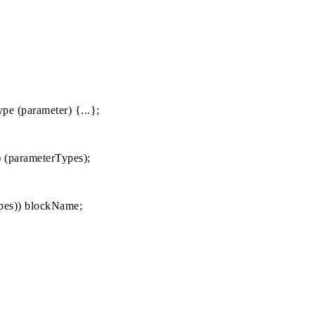
pe (parameter) {...};
 (parameterTypes);
ypes)) blockName;