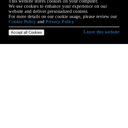
This website stores cookies on your computer.
We use cookies to enhance your experience on our
website and deliver personalized content.
For more details on our cookie usage, please review our
Cookie Policy
and
Privacy Policy
Leave this website
Accept all Cookies
Erste Schritte mit iOS
3D Touch
AFNetworking
AirDrop
AirPrint-Tutorial in iOS
Alamofire
Ändern der Größe von UIImage
Antrag auf Antragsbewertung / Überprüfung
AppDelegate
App-Einreichungsprozess