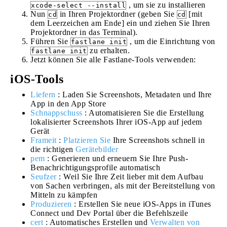
, um sie zu installieren
xcode-select --install
Nun
in Ihren Projektordner (geben Sie
[mit
cd
cd
dem Leerzeichen am Ende] ein und ziehen Sie Ihren
Projektordner in das Terminal).
Führen Sie
, um die Einrichtung von
fastlane init
zu erhalten.
fastlane init
Jetzt können Sie alle Fastlane-Tools verwenden:
iOS-Tools
Liefern
: Laden Sie Screenshots, Metadaten und Ihre
App in den App Store
Schnappschuss
: Automatisieren Sie die Erstellung
lokalisierter Screenshots Ihrer iOS-App auf jedem
Gerät
Frameit
:
Platzieren Sie
Ihre Screenshots schnell in
die richtigen
Gerätebilder
pem
: Generieren und erneuern Sie Ihre Push-
Benachrichtigungsprofile automatisch
Seufzer
: Weil Sie Ihre Zeit lieber mit dem Aufbau
von Sachen verbringen, als mit der Bereitstellung von
Mitteln zu kämpfen
Produzieren
: Erstellen Sie neue iOS-Apps in iTunes
Connect und Dev Portal über die Befehlszeile
cert
: Automatisches Erstellen und
Verwalten von