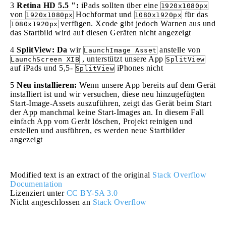
3
Retina HD 5.5 ":
iPads sollten über eine
1920x1080px
von
Hochformat und
für das
1920x1080px
1080x1920px
verfügen. Xcode gibt jedoch Warnen aus und
1080x1920px
das Startbild wird auf diesen Geräten nicht angezeigt
4
SplitView: Da
wir
anstelle von
LaunchImage Asset
, unterstützt unsere App
LaunchScreen XIB
SplitView
auf iPads und 5,5-
iPhones nicht
SplitView
5
Neu installieren:
Wenn unsere App bereits auf dem Gerät
installiert ist und wir versuchen, diese neu hinzugefügten
Start-Image-Assets auszuführen, zeigt das Gerät beim Start
der App manchmal keine Start-Images an. In diesem Fall
einfach App vom Gerät löschen, Projekt reinigen und
erstellen und ausführen, es werden neue Startbilder
angezeigt
Modified text is an extract of the original
Stack Overflow
Documentation
Lizenziert unter
CC BY-SA 3.0
Nicht angeschlossen an
Stack Overflow