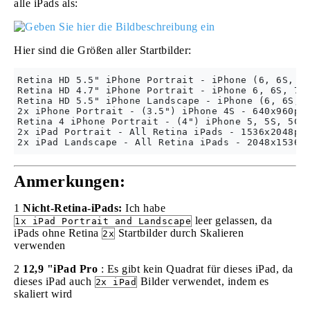
alle iPads als:
Hier sind die Größen aller Startbilder:
Retina HD 5.5" iPhone Portrait - iPhone (6, 6S, 7)
Retina HD 4.7" iPhone Portrait - iPhone 6, 6S, 7 -
Retina HD 5.5" iPhone Landscape - iPhone (6, 6S, 7
2x iPhone Portrait - (3.5") iPhone 4S - 640x960px

Retina 4 iPhone Portrait - (4") iPhone 5, 5S, 5C, 
2x iPad Portrait - All Retina iPads - 1536x2048px

Anmerkungen:
1
Nicht-Retina-iPads:
Ich habe
leer gelassen, da
1x iPad Portrait and Landscape
iPads ohne Retina
Startbilder durch Skalieren
2x
verwenden
2
12,9 "iPad Pro
: Es gibt kein Quadrat für dieses iPad, da
dieses iPad auch
Bilder verwendet, indem es
2x iPad
skaliert wird