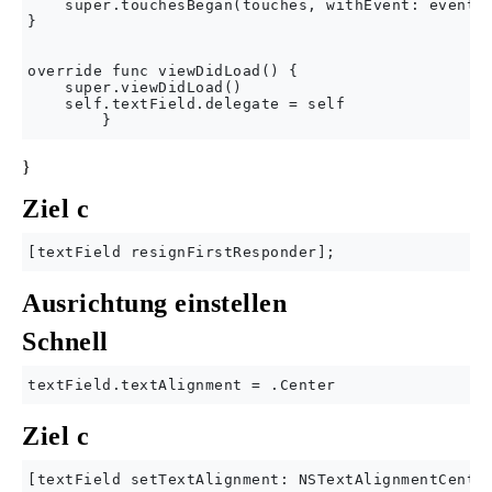
    super.touchesBegan(touches, withEvent: event)

}

override func viewDidLoad() {

    super.viewDidLoad()

    self.textField.delegate = self

}
Ziel c
Ausrichtung einstellen
Schnell
Ziel c