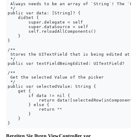
 Always needs to be an array of `String`! The `UIP
 */

public var data: [String]? {

    didSet {

        super.delegate = self

        super.dataSource = self

        self.reloadAllComponents()

    }

}

/**

 Stores the UITextField that is being edited at th
 */

public var textFieldBeingEdited: UITextField?

/**

 Get the selected Value of the picker

 */

public var selectedValue: String {

    get {

        if data != nil {

            return data![selectedRow(inComponent: 
        } else {

            return ""

        }

    }

Bereiten Sie Ihren ViewController vor