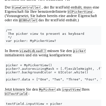
Der
, der Ihr textField enthält, muss eine
ViewController
Eigenschaft für Ihre benutzerdefinierte
.
UIPickerView
(Vorausgesetzt, Sie haben bereits eine andere Eigenschaft
oder ein
das Ihr textField enthält.)
@IBOutlet
/**

 The picker view to present as keyboard

 */

In Ihrem
müssen Sie den
viewDidLoad()
picker
initialisieren und ein wenig konfigurieren:
picker = MyPickerView()

picker?.autoresizingMask = [.flexibleHeight, .flex
picker?.backgroundColor = UIColor.white()

Jetzt können Sie den
als
Ihres
MyPicker
inputView
:
UITextField