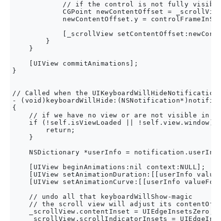
            // if the control is not fully visible
            CGPoint newContentOffset = _scrollView
            newContentOffset.y = controlFrameInScr
            [_scrollView setContentOffset:newConte
        }

    }

    [UIView commitAnimations];

}

// Called when the UIKeyboardWillHideNotification 
- (void)keyboardWillHide:(NSNotification*)notifica
{

    // if we have no view or are not visible in an
    if (!self.isViewLoaded || !self.view.window) {
        return;

    }

    NSDictionary *userInfo = notification.userInfo
    [UIView beginAnimations:nil context:NULL];

    [UIView setAnimationDuration:[[userInfo valueF
    [UIView setAnimationCurve:[[userInfo valueForK
    // undo all that keyboardWillShow-magic

    // the scroll view will adjust its contentOffs
    _scrollView.contentInset = UIEdgeInsetsZero;

    _scrollView.scrollIndicatorInsets = UIEdgeInse