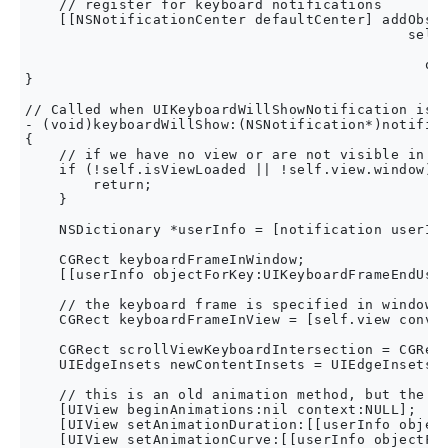
    // register for keyboard notifications

    [[NSNotificationCenter defaultCenter] addObser
                                             selec
                                                 n
                                               obj
}

// Called when UIKeyboardWillShowNotification is s
- (void)keyboardWillShow:(NSNotification*)notifica
{

    // if we have no view or are not visible in an
    if (!self.isViewLoaded || !self.view.window) {
        return;

    }

    NSDictionary *userInfo = [notification userInf
    CGRect keyboardFrameInWindow;

    [[userInfo objectForKey:UIKeyboardFrameEndUser
    // the keyboard frame is specified in window-l
    CGRect keyboardFrameInView = [self.view conver
    CGRect scrollViewKeyboardIntersection = CGRect
    UIEdgeInsets newContentInsets = UIEdgeInsetsMa
    // this is an old animation method, but the on
    [UIView beginAnimations:nil context:NULL];

    [UIView setAnimationDuration:[[userInfo object
    [UIView setAnimationCurve:[[userInfo objectFor