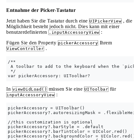
Entnahme der Picker-Tastatur
Jetzt haben Sie die Tastatur durch eine
, die
UIPickerView
Möglichkeit besteht jedoch nicht. Dies kann mit einer
benutzerdefinierten
:
.inputAccessoryView
Fügen Sie den Property
Ihrem
pickerAccessory
.
ViewController
/**

 A toolbar to add to the keyboard when the `picker
 */

In
müssen Sie eine
für
viewDidLoad()
UIToolbar
:
inputAccessoryView
pickerAccessory = UIToolbar()

pickerAccessory?.autoresizingMask = .flexibleHeigh
//this customization is optional

pickerAccessory?.barStyle = .default

pickerAccessory?.barTintColor = UIColor.red()

pickerAccessory?.backgroundColor = UIColor.red()
