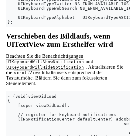
    UIKeyboardTypeTwitter NS_ENUM_AVAILABLE_IOS(5_
    UIKeyboardTypeWebSearch NS_ENUM_AVAILABLE_IOS(
    UIKeyboardTypeAlphabet = UIKeyboardTypeASCIICa
Verschieben des Bildlaufs, wenn
UITextView zum Ersthelfer wird
Beachten Sie die Benachrichtigungen
und
UIKeyboardWillShowNotification
. Aktualisieren Sie
UIKeyboardWillHideNotification
die
Inhaltsinsets entsprechend der
scrollView
Tastaturhöhe. Blättern Sie dann zum fokussierten
Steuerelement.
- (void)viewDidLoad 

{

    [super viewDidLoad];

    // register for keyboard notifications

    [[NSNotificationCenter defaultCenter] addObser
                                             selec
                                                 n
                                               obj