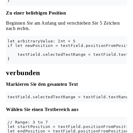
Zu einer beliebigen Position
Beginnen Sie am Anfang und verschieben Sie 5 Zeichen
nach rechts.
let arbitraryValue: Int = 5

if let newPosition = textField.positionFromPositio
    textField.selectedTextRange = textField.textRa
verbunden
Markieren Sie den gesamten Text
Wählen Sie einen Textbereich aus
// Range: 3 to 7

let startPosition = textField.positionFromPosition
let endPosition = textField.positionFromPosition(t