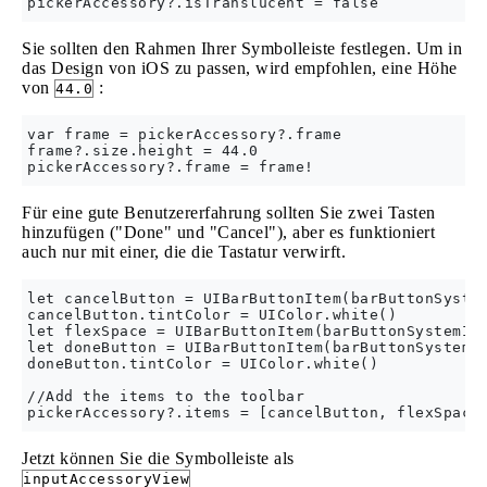
Sie sollten den Rahmen Ihrer Symbolleiste festlegen. Um in
das Design von iOS zu passen, wird empfohlen, eine Höhe
von
:
44.0
var frame = pickerAccessory?.frame

frame?.size.height = 44.0

Für eine gute Benutzererfahrung sollten Sie zwei Tasten
hinzufügen ("Done" und "Cancel"), aber es funktioniert
auch nur mit einer, die die Tastatur verwirft.
let cancelButton = UIBarButtonItem(barButtonSystem
cancelButton.tintColor = UIColor.white()

let flexSpace = UIBarButtonItem(barButtonSystemIte
let doneButton = UIBarButtonItem(barButtonSystemIt
doneButton.tintColor = UIColor.white()

//Add the items to the toolbar    

Jetzt können Sie die Symbolleiste als
inputAccessoryView