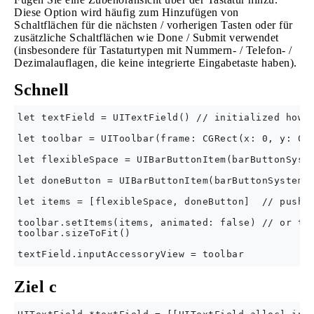
Diese Option wird häufig zum Hinzufügen von
Schaltflächen für die nächsten / vorherigen Tasten oder für
zusätzliche Schaltflächen wie Done / Submit verwendet
(insbesondere für Tastaturtypen mit Nummern- / Telefon- /
Dezimalauflagen, die keine integrierte Eingabetaste haben).
Schnell
let textField = UITextField() // initialized howev
let toolbar = UIToolbar(frame: CGRect(x: 0, y: 0, 
let flexibleSpace = UIBarButtonItem(barButtonSyste
let doneButton = UIBarButtonItem(barButtonSystemIt
let items = [flexibleSpace, doneButton]  // pushes
toolbar.setItems(items, animated: false) // or too
toolbar.sizeToFit()

Ziel c