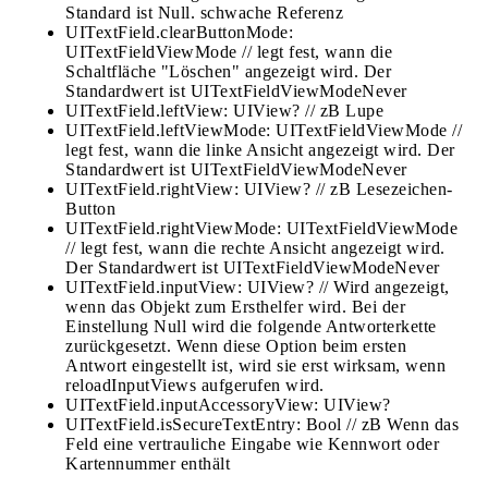
Standard ist Null. schwache Referenz
UITextField.clearButtonMode:
UITextFieldViewMode // legt fest, wann die
Schaltfläche "Löschen" angezeigt wird. Der
Standardwert ist UITextFieldViewModeNever
UITextField.leftView: UIView? // zB Lupe
UITextField.leftViewMode: UITextFieldViewMode //
legt fest, wann die linke Ansicht angezeigt wird. Der
Standardwert ist UITextFieldViewModeNever
UITextField.rightView: UIView? // zB Lesezeichen-
Button
UITextField.rightViewMode: UITextFieldViewMode
// legt fest, wann die rechte Ansicht angezeigt wird.
Der Standardwert ist UITextFieldViewModeNever
UITextField.inputView: UIView? // Wird angezeigt,
wenn das Objekt zum Ersthelfer wird. Bei der
Einstellung Null wird die folgende Antworterkette
zurückgesetzt. Wenn diese Option beim ersten
Antwort eingestellt ist, wird sie erst wirksam, wenn
reloadInputViews aufgerufen wird.
UITextField.inputAccessoryView: UIView?
UITextField.isSecureTextEntry: Bool // zB Wenn das
Feld eine vertrauliche Eingabe wie Kennwort oder
Kartennummer enthält