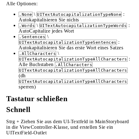
Alle Optionen:
\
:
.None
UITextAutocapitalizationTypeNone
Autokapitalisieren Sie nichts
\
:
.Words
UITextAutocapitalizationTypeWords
AutoCapitalize jedes Wort
\
.Sentences
:
UITextAutocapitalizationTypeSentences
Autokapitalisieren Sie das erste Wort eines Satzes
\
.AllCharacters
:
UITextAutocapitalizationTypeAllCharacters
Alle Buchstaben
.AllCharacters
UITextAutocapitalizationTypeAllCharacters
(dh
UITextAutocapitalizationTypeAllCharacters
sperren)
Tastatur schließen
Schnell
Strg + Ziehen Sie aus dem UI-Textfeld in MainStoryboard
in die ViewController-Klasse, und erstellen Sie ein
UITextField-Outlet