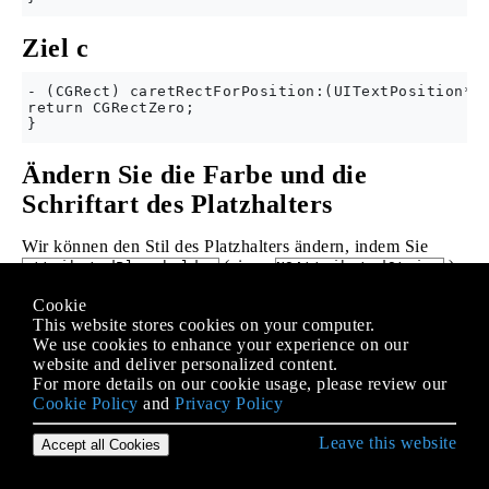
Ziel c
- (CGRect) caretRectForPosition:(UITextPosition*) 
return CGRectZero;

Ändern Sie die Farbe und die
Schriftart des Platzhalters
Wir können den Stil des Platzhalters ändern, indem Sie
(einen
)
attributedPlaceholder
NSAttributedString
setzen.
Cookie
This website stores cookies on your computer.
var placeholderAttributes = [String: AnyObject]()

We use cookies to enhance your experience on our
placeholderAttributes[NSForegroundColorAttributeNa
website and deliver personalized content.
placeholderAttributes[NSFontAttributeName] = font

For more details on our cookie usage, please review our
if let placeholder = textField.placeholder {

Cookie Policy
and
Privacy Policy
    let newAttributedPlaceholder = NSAttributedStr
    textField.attributedPlaceholder = newAttribute
Leave this website
Accept all Cookies