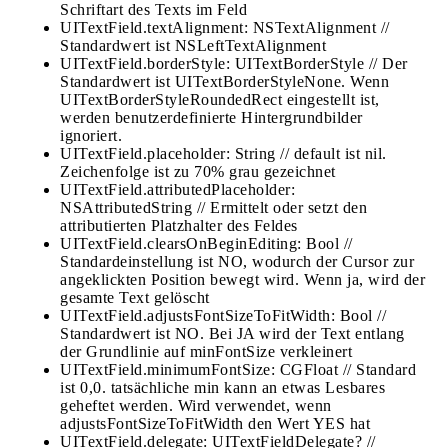
Schriftart des Texts im Feld
UITextField.textAlignment: NSTextAlignment //
Standardwert ist NSLeftTextAlignment
UITextField.borderStyle: UITextBorderStyle // Der
Standardwert ist UITextBorderStyleNone. Wenn
UITextBorderStyleRoundedRect eingestellt ist,
werden benutzerdefinierte Hintergrundbilder
ignoriert.
UITextField.placeholder: String // default ist nil.
Zeichenfolge ist zu 70% grau gezeichnet
UITextField.attributedPlaceholder:
NSAttributedString // Ermittelt oder setzt den
attributierten Platzhalter des Feldes
UITextField.clearsOnBeginEditing: Bool //
Standardeinstellung ist NO, wodurch der Cursor zur
angeklickten Position bewegt wird. Wenn ja, wird der
gesamte Text gelöscht
UITextField.adjustsFontSizeToFitWidth: Bool //
Standardwert ist NO. Bei JA wird der Text entlang
der Grundlinie auf minFontSize verkleinert
UITextField.minimumFontSize: CGFloat // Standard
ist 0,0. tatsächliche min kann an etwas Lesbares
geheftet werden. Wird verwendet, wenn
adjustsFontSizeToFitWidth den Wert YES hat
UITextField.delegate: UITextFieldDelegate? //