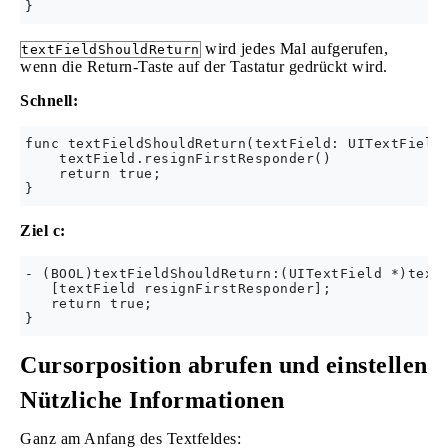
wird jedes Mal aufgerufen,
textFieldShouldReturn
wenn die Return-Taste auf der Tastatur gedrückt wird.
Schnell:
func textFieldShouldReturn(textField: UITextField)
    textField.resignFirstResponder()    

    return true;

Ziel c:
- (BOOL)textFieldShouldReturn:(UITextField *)textF
   [textField resignFirstResponder];

   return true;

Cursorposition abrufen und einstellen
Nützliche Informationen
Ganz am Anfang des Textfeldes: