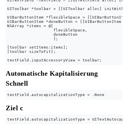
UITextField *textField = [[UITextField alloc] init
UIToolbar *toolbar = [[UIToolbar alloc] initWithFr
UIBarButtonItem *flexibleSpace = [[UIBarButtonItem
UIBarButtonItem *doneButton = [[UIBarButtonItem al
NSArray *items = @[

                   flexibleSpace,

                   doneButton

                   ];

[toolbar setItems:items];

[toolbar sizeToFit];

Automatische Kapitalisierung
Schnell
Ziel c