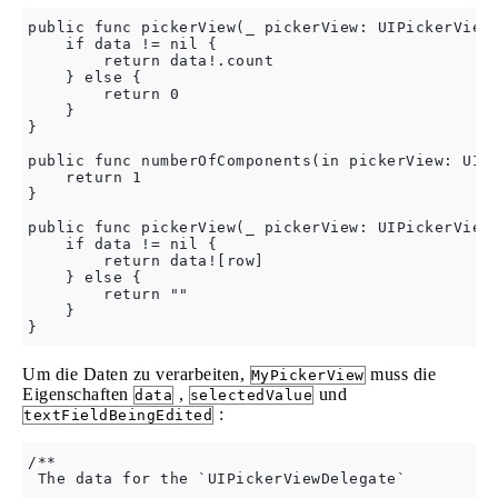
public func pickerView(_ pickerView: UIPickerView,
    if data != nil {

        return data!.count

    } else {

        return 0

    }

}

public func numberOfComponents(in pickerView: UIPi
    return 1

}

public func pickerView(_ pickerView: UIPickerView,
    if data != nil {

        return data![row]

    } else {

        return ""

    }

Um die Daten zu verarbeiten,
muss die
MyPickerView
Eigenschaften
,
und
data
selectedValue
:
textFieldBeingEdited
/**

 The data for the `UIPickerViewDelegate`
