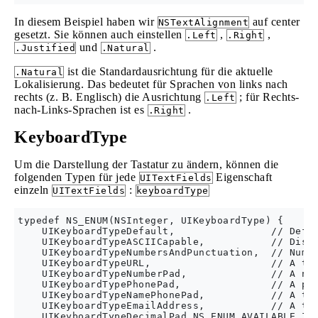
In diesem Beispiel haben wir
auf center
NSTextAlignment
gesetzt. Sie können auch einstellen
,
,
.Left
.Right
und
.
.Justified
.Natural
ist die Standardausrichtung für die aktuelle
.Natural
Lokalisierung. Das bedeutet für Sprachen von links nach
rechts (z. B. Englisch) die Ausrichtung
; für Rechts-
.Left
nach-Links-Sprachen ist es
.
.Right
KeyboardType
Um die Darstellung der Tastatur zu ändern, können die
folgenden Typen für jede
Eigenschaft
UITextFields
einzeln
:
UITextFields
keyboardType
typedef NS_ENUM(NSInteger, UIKeyboardType) {

    UIKeyboardTypeDefault,                // Defau
    UIKeyboardTypeASCIICapable,           // Displ
    UIKeyboardTypeNumbersAndPunctuation,  // Numbe
    UIKeyboardTypeURL,                    // A typ
    UIKeyboardTypeNumberPad,              // A num
    UIKeyboardTypePhonePad,               // A pho
    UIKeyboardTypeNamePhonePad,           // A typ
    UIKeyboardTypeEmailAddress,           // A typ
    UIKeyboardTypeDecimalPad NS_ENUM_AVAILABLE_IOS