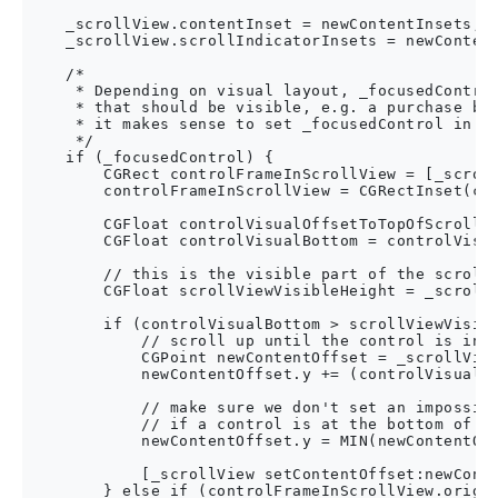
    _scrollView.contentInset = newContentInsets;

    _scrollView.scrollIndicatorInsets = newContent
    /*

     * Depending on visual layout, _focusedControl
     * that should be visible, e.g. a purchase but
     * it makes sense to set _focusedControl in de
     */

    if (_focusedControl) {

        CGRect controlFrameInScrollView = [_scrol
        controlFrameInScrollView = CGRectInset(con
        CGFloat controlVisualOffsetToTopOfScrollvi
        CGFloat controlVisualBottom = controlVisua
        // this is the visible part of the scroll 
        CGFloat scrollViewVisibleHeight = _scrollV
        if (controlVisualBottom > scrollViewVisibl
            // scroll up until the control is in p
            CGPoint newContentOffset = _scrollView
            newContentOffset.y += (controlVisualBo
            // make sure we don't set an impossibl
            // if a control is at the bottom of th
            newContentOffset.y = MIN(newContentOff
            [_scrollView setContentOffset:newConte
        } else if (controlFrameInScrollView.origin