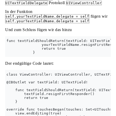
Protokoll
UITextFieldDelegate
UIViewController
In der Funktion
fügen wir
self.yourTextFieldName.delegate = self
self.yourTextFieldName.delegate = self
Und zum Schluss fügen wir das hinzu
func textFieldShouldReturn(textField: UITextField)
                yourTextFieldName.resignFirstRespo
                return true

Der endgültige Code lautet:
class ViewController: UIViewController, UITextFiel
@IBOutlet var textField: UITextField!

    func textFieldShouldReturn(textField: UITextFi
        textField.resignFirstResponder()

        return true

    }

override func touchesBegan(touches: Set<UITouch>, 
    view.endEditing(true)
