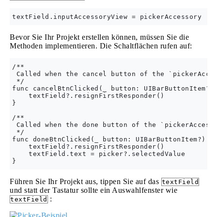
Bevor Sie Ihr Projekt erstellen können, müssen Sie die
Methoden implementieren. Die Schaltflächen rufen auf:
/**

 Called when the cancel button of the `pickerAcces
 */

func cancelBtnClicked(_ button: UIBarButtonItem?) 
    textField?.resignFirstResponder()

}

/**

 Called when the done button of the `pickerAccesso
 */

func doneBtnClicked(_ button: UIBarButtonItem?) {

    textField?.resignFirstResponder()

    textField.text = picker?.selectedValue

Führen Sie Ihr Projekt aus, tippen Sie auf das
textField
und statt der Tastatur sollte ein Auswahlfenster wie
:
textField