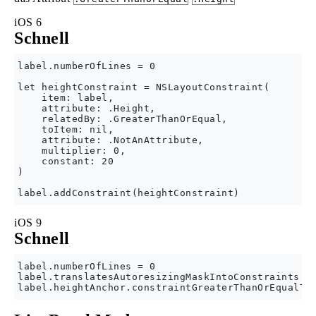
iOS 6
Schnell
label.numberOfLines = 0

let heightConstraint = NSLayoutConstraint(

    item: label,

    attribute: .Height,

    relatedBy: .GreaterThanOrEqual,

    toItem: nil,

    attribute: .NotAnAttribute,

    multiplier: 0,

    constant: 20

)

iOS 9
Schnell
label.numberOfLines = 0

label.translatesAutoresizingMaskIntoConstraints = 