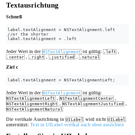
Textausrichtung
Schnell
label.textAlignment = NSTextAlignment.left 

//or the shorter

Jeder Wert in der
ist gültig:
,
NSTextAlignment
.left
,
,
,
.center
.right
.justified
.natural
Ziel c
Jeder Wert in der
ist gültig:
NSTextAlignment
,
,
NSTextAlignmentLeft
NSTextAlignmentCenter
,
,
NSTextAlignmentRight
NSTextAlignmentJustified
NSTextAlignmentNatural
Die vertikale Ausrichtung in
wird nicht
UILabel
UILabel
unterstützt:
Text in UILabel vertikal nach oben ausrichten