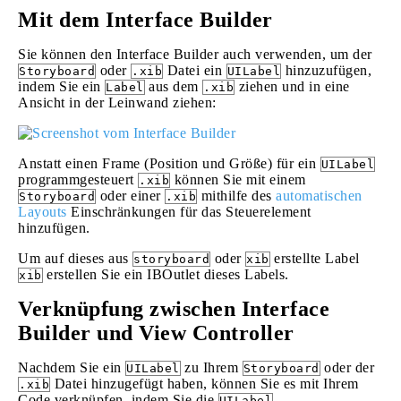
Mit dem Interface Builder
Sie können den Interface Builder auch verwenden, um der
oder
Datei ein
hinzuzufügen,
Storyboard
.xib
UILabel
indem Sie ein
aus dem
ziehen und in eine
Label
.xib
Ansicht in der Leinwand ziehen:
Anstatt einen Frame (Position und Größe) für ein
UILabel
programmgesteuert
können Sie mit einem
.xib
oder einer
mithilfe des
automatischen
Storyboard
.xib
Layouts
Einschränkungen für das Steuerelement
hinzufügen.
Um auf dieses aus
oder
erstellte Label
storyboard
xib
erstellen Sie ein IBOutlet dieses Labels.
xib
Verknüpfung zwischen Interface
Builder und View Controller
Nachdem Sie ein
zu Ihrem
oder der
UILabel
Storyboard
Datei hinzugefügt haben, können Sie es mit Ihrem
.xib
Code verknüpfen, indem Sie die
UILabel