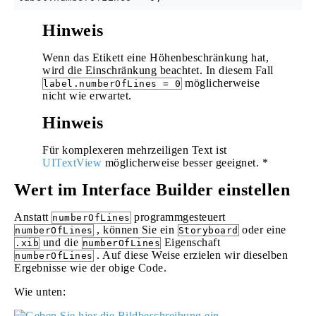
Hinweis
Wenn das Etikett eine Höhenbeschränkung hat,
wird die Einschränkung beachtet. In diesem Fall
möglicherweise
label.numberOfLines = 0
nicht wie erwartet.
Hinweis
Für komplexeren mehrzeiligen Text ist
UITextView
möglicherweise besser geeignet. *
Wert im Interface Builder einstellen
Anstatt
programmgesteuert
numberOfLines
, können Sie ein
oder eine
numberOfLines
Storyboard
und die
Eigenschaft
.xib
numberOfLines
. Auf diese Weise erzielen wir dieselben
numberOfLines
Ergebnisse wie der obige Code.
Wie unten: