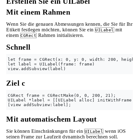
Erstellen Sie ein UILabel
Mit einem Rahmen
Wenn Sie die genauen Abmessungen kennen, die Sie für Ihr
Etikett festlegen möchten, können Sie ein
mit
UILabel
einem
Rahmen initialisieren.
CGRect
Schnell
let frame = CGRect(x: 0, y: 0, width: 200, height:
let label = UILabel(frame: frame)

Ziel c
CGRect frame = CGRectMake(0, 0, 200, 21);

UILabel *label = [[UILabel alloc] initWithFrame:fr
Mit automatischem Layout
Sie können Einschränkungen für ein
wenn iOS
UILabel
seinen Frame zur Laufzeit dynamisch berechnen soll.