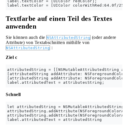
label.textColor = [UIColor redColor];

Textfarbe auf einen Teil des Textes
anwenden
Sie können auch die
(oder andere
NSAttributedString
Attribute) von Textabschnitten mithilfe von
:
NSAttributedString
Ziel c
attributedString = [[NSMutableAttributedString all
[attributedString addAttribute: NSForegroundColorA
[attributedString addAttribute: NSForegroundColorA
Schnell
let attributedString = NSMutableAttributedString(s
attributedString.addAttribute(NSForegroundColorAtt
attributedString.addAttribute(NSForegroundColorAtt