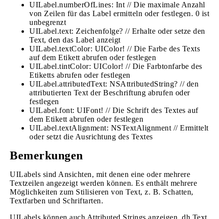
UILabel.numberOfLines: Int // Die maximale Anzahl
von Zeilen für das Label ermitteln oder festlegen. 0 ist
unbegrenzt
UILabel.text: Zeichenfolge? // Erhalte oder setze den
Text, den das Label anzeigt
UILabel.textColor: UIColor! // Die Farbe des Texts
auf dem Etikett abrufen oder festlegen
UILabel.tintColor: UIColor! // Die Farbtonfarbe des
Etiketts abrufen oder festlegen
UILabel.attributedText: NSAttributedString? // den
attributierten Text der Beschriftung abrufen oder
festlegen
UILabel.font: UIFont! // Die Schrift des Textes auf
dem Etikett abrufen oder festlegen
UILabel.textAlignment: NSTextAlignment // Ermittelt
oder setzt die Ausrichtung des Textes
Bemerkungen
UILabels sind Ansichten, mit denen eine oder mehrere
Textzeilen angezeigt werden können. Es enthält mehrere
Möglichkeiten zum Stilisieren von Text, z. B. Schatten,
Textfarben und Schriftarten.
UILabels können auch Attributed Strings anzeigen, dh Text