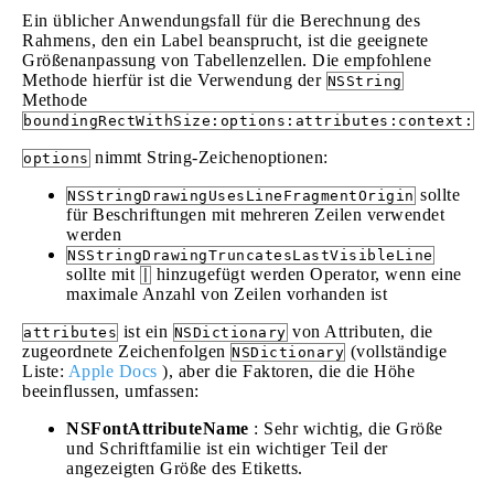
Ein üblicher Anwendungsfall für die Berechnung des
Rahmens, den ein Label beansprucht, ist die geeignete
Größenanpassung von Tabellenzellen. Die empfohlene
Methode hierfür ist die Verwendung der
NSString
Methode
boundingRectWithSize:options:attributes:context:
nimmt String-Zeichenoptionen:
options
sollte
NSStringDrawingUsesLineFragmentOrigin
für Beschriftungen mit mehreren Zeilen verwendet
werden
NSStringDrawingTruncatesLastVisibleLine
sollte mit
hinzugefügt werden Operator, wenn eine
|
maximale Anzahl von Zeilen vorhanden ist
ist ein
von Attributen, die
attributes
NSDictionary
zugeordnete Zeichenfolgen
(vollständige
NSDictionary
Liste:
Apple Docs
), aber die Faktoren, die die Höhe
beeinflussen, umfassen:
NSFontAttributeName
: Sehr wichtig, die Größe
und Schriftfamilie ist ein wichtiger Teil der
angezeigten Größe des Etiketts.