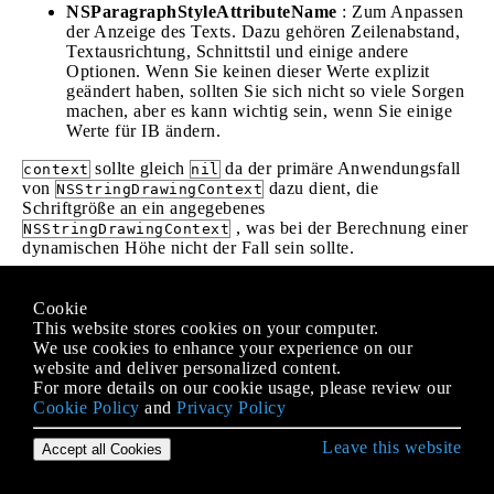
NSParagraphStyleAttributeName
: Zum Anpassen
der Anzeige des Texts. Dazu gehören Zeilenabstand,
Textausrichtung, Schnittstil und einige andere
Optionen. Wenn Sie keinen dieser Werte explizit
geändert haben, sollten Sie sich nicht so viele Sorgen
machen, aber es kann wichtig sein, wenn Sie einige
Werte für IB ändern.
sollte gleich
da der primäre Anwendungsfall
context
nil
von
dazu dient, die
NSStringDrawingContext
Schriftgröße an ein angegebenes
, was bei der Berechnung einer
NSStringDrawingContext
dynamischen Höhe nicht der Fall sein sollte.
Ziel c
Cookie
This website stores cookies on your computer.
- (CGFloat)tableView:(UITableView *)tableView heig
We use cookies to enhance your experience on our
    UITableViewCell *cell = [tableView cellForRowA
website and deliver personalized content.
For more details on our cookie usage, please review our
    NSString *labelContent = cell.theLabel.text;

Cookie Policy
and
Privacy Policy
    // you may choose to get the content directly 
//    NSString *labelContent = [self.dataSource ob
Leave this website
Accept all Cookies
    // value may be hardcoded if retrieved from da
    NSFont *labelFont = [cell.theLabel font];
