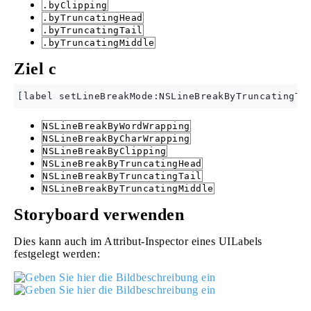
.byClipping
.byTruncatingHead
.byTruncatingTail
.byTruncatingMiddle
Ziel c
NSLineBreakByWordWrapping
NSLineBreakByCharWrapping
NSLineBreakByClipping
NSLineBreakByTruncatingHead
NSLineBreakByTruncatingTail
NSLineBreakByTruncatingMiddle
Storyboard verwenden
Dies kann auch im Attribut-Inspector eines UILabels
festgelegt werden: