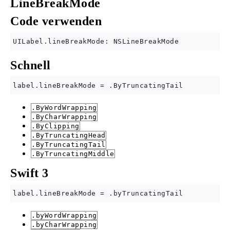
LineBreakMode
Code verwenden
Schnell
.ByWordWrapping
.ByCharWrapping
.ByClipping
.ByTruncatingHead
.ByTruncatingTail
.ByTruncatingMiddle
Swift 3
.byWordWrapping
.byCharWrapping