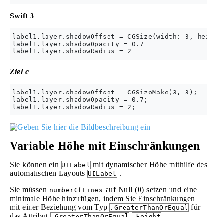
Swift 3
label1.layer.shadowOffset = CGSize(width: 3, heigh
label1.layer.shadowOpacity = 0.7

Ziel c
label1.layer.shadowOffset = CGSizeMake(3, 3);

label1.layer.shadowOpacity = 0.7;

Variable Höhe mit Einschränkungen
Sie können ein
mit dynamischer Höhe mithilfe des
UILabel
automatischen Layouts
.
UILabel
Sie müssen
auf Null (0) setzen und eine
numberOfLines
minimale Höhe hinzufügen, indem Sie Einschränkungen
mit einer Beziehung vom Typ
für
.GreaterThanOrEqual
das Attribut
.GreaterThanOrEqual
.Height