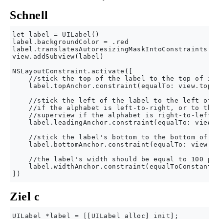
Schnell
let label = UILabel()

label.backgroundColor = .red

label.translatesAutoresizingMaskIntoConstraints = 
view.addSubview(label)

NSLayoutConstraint.activate([

    //stick the top of the label to the top of its
    label.topAnchor.constraint(equalTo: view.topAn
    //stick the left of the label to the left of i
    //if the alphabet is left-to-right, or to the 
    //superview if the alphabet is right-to-left:

    label.leadingAnchor.constraint(equalTo: view.l
    //stick the label's bottom to the bottom of it
    label.bottomAnchor.constraint(equalTo: view.bo
    //the label's width should be equal to 100 poi
    label.widthAnchor.constraint(equalToConstant: 
Ziel c