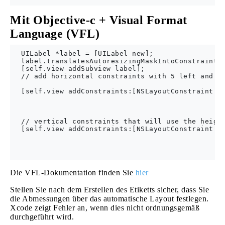
Mit Objective-c + Visual Format
Language (VFL)
  UILabel *label = [UILabel new];

  label.translatesAutoresizingMaskIntoConstraints 
  [self.view addSubview label];

  // add horizontal constraints with 5 left and ri
  [self.view addConstraints:[NSLayoutConstraint co
                                                  
                                                  
                                                  
  // vertical constraints that will use the height
  [self.view addConstraints:[NSLayoutConstraint co
                                                  
                                                  
Die VFL-Dokumentation finden Sie
hier
Stellen Sie nach dem Erstellen des Etiketts sicher, dass Sie
die Abmessungen über das automatische Layout festlegen.
Xcode zeigt Fehler an, wenn dies nicht ordnungsgemäß
durchgeführt wird.