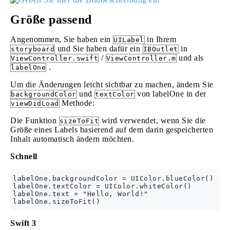
Größe passend
Angenommen, Sie haben ein
in Ihrem
UILabel
und Sie haben dafür ein
in
storyboard
IBOutlet
/
und als
ViewController.swift
ViewController.m
.
labelOne
Um die Änderungen leicht sichtbar zu machen, ändern Sie
und
von labelOne in der
backgroundColor
textColor
Methode:
viewDidLoad
Die Funktion
wird verwendet, wenn Sie die
sizeToFit
Größe eines Labels basierend auf dem darin gespeicherten
Inhalt automatisch ändern möchten.
Schnell
labelOne.backgroundColor = UIColor.blueColor()

labelOne.textColor = UIColor.whiteColor()

labelOne.text = "Hello, World!"

Swift 3