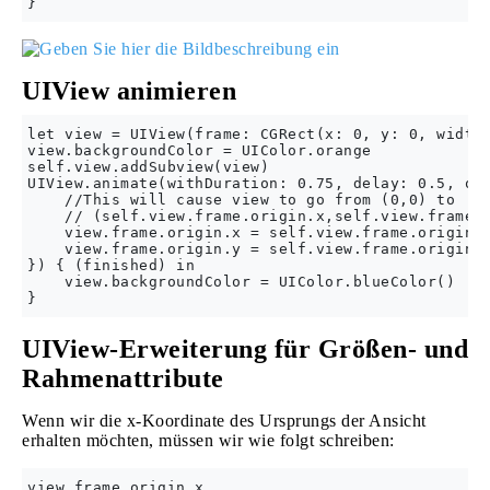
UIView animieren
let view = UIView(frame: CGRect(x: 0, y: 0, width:
view.backgroundColor = UIColor.orange

self.view.addSubview(view)

UIView.animate(withDuration: 0.75, delay: 0.5, opt
    //This will cause view to go from (0,0) to

    // (self.view.frame.origin.x,self.view.frame.o
    view.frame.origin.x = self.view.frame.origin.x
    view.frame.origin.y = self.view.frame.origin.y
}) { (finished) in

    view.backgroundColor = UIColor.blueColor()

UIView-Erweiterung für Größen- und
Rahmenattribute
Wenn wir die x-Koordinate des Ursprungs der Ansicht
erhalten möchten, müssen wir wie folgt schreiben: