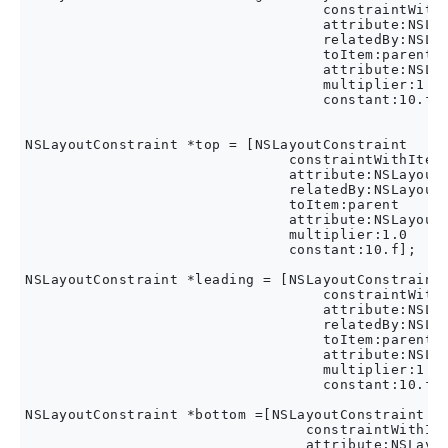
                                   constraintWithI
                                   attribute:NSLay
                                   relatedBy:NSLay
                                   toItem:parent

                                   attribute:NSLay
                                   multiplier:1.0

                                   constant:10.f];
NSLayoutConstraint *top = [NSLayoutConstraint

                               constraintWithItem:
                               attribute:NSLayoutA
                               relatedBy:NSLayoutR
                               toItem:parent

                               attribute:NSLayoutA
                               multiplier:1.0

                               constant:10.f];

NSLayoutConstraint *leading = [NSLayoutConstraint

                                   constraintWithI
                                   attribute:NSLay
                                   relatedBy:NSLay
                                   toItem:parent

                                   attribute:NSLay
                                   multiplier:1.0

                                   constant:10.f];
NSLayoutConstraint *bottom =[NSLayoutConstraint

                                 constraintWithIte
                                 attribute:NSLayou