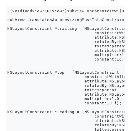
-(void)addView:(UIView*)subView onParentView:(UIVi
subView.translatesAutoresizingMaskIntoConstraints 
NSLayoutConstraint *trailing =[NSLayoutConstraint

                                   constraintWithI
                                   attribute:NSLay
                                   relatedBy:NSLay
                                   toItem:parent

                                   attribute:NSLay
                                   multiplier:1.0

                                   constant:10.f];
NSLayoutConstraint *top = [NSLayoutConstraint

                               constraintWithItem:
                               attribute:NSLayoutA
                               relatedBy:NSLayoutR
                               toItem:parent

                               attribute:NSLayoutA
                               multiplier:1.0

                               constant:10.f];

NSLayoutConstraint *leading = [NSLayoutConstraint

                                   constraintWithI
                                   attribute:NSLay
                                   relatedBy:NSLay
                                   toItem:parent
