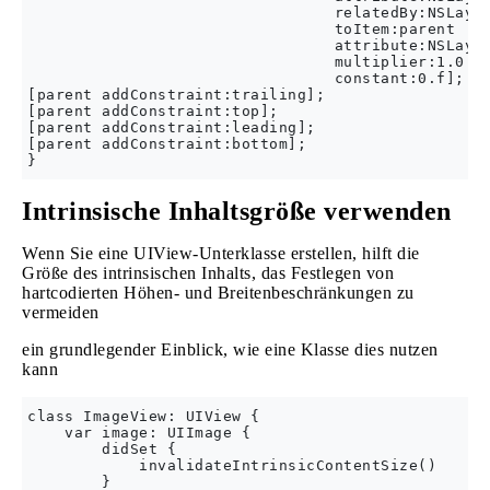
                                 relatedBy:NSLayou
                                 toItem:parent

                                 attribute:NSLayou
                                 multiplier:1.0

                                 constant:0.f];

[parent addConstraint:trailing];

[parent addConstraint:top];

[parent addConstraint:leading];

[parent addConstraint:bottom];

Intrinsische Inhaltsgröße verwenden
Wenn Sie eine UIView-Unterklasse erstellen, hilft die
Größe des intrinsischen Inhalts, das Festlegen von
hartcodierten Höhen- und Breitenbeschränkungen zu
vermeiden
ein grundlegender Einblick, wie eine Klasse dies nutzen
kann
class ImageView: UIView {

    var image: UIImage {

        didSet {

            invalidateIntrinsicContentSize()

        }
