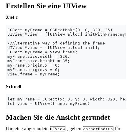
Erstellen Sie eine UIView
Ziel c
CGRect myFrame = CGRectMake(0, 0, 320, 35)

UIView *view = [[UIView alloc] initWithFrame:myFra
//Alternative way of defining the frame

UIView *view = [[UIView alloc] init];

CGRect myFrame = view.frame;

myFrame.size.width = 320;

myFrame.size.height = 35;

myFrame.origin.x = 0;

myFrame.origin.y = 0;

Schnell
let myFrame = CGRect(x: 0, y: 0, width: 320, heigh
Machen Sie die Ansicht gerundet
Um eine abgerundete
, geben
für
UIView
cornerRadius