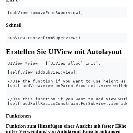
Schnell
Erstellen Sie UIView mit Autolayout
UIView *view = [[UIView alloc] init];

[self.view addSubview:view];

//Use the function if you want to use height as co
[self addView:view onParentView:self.view withHeig
//Use this function if you want to add view with r
Funktionen
Funktion zum Hinzufügen einer Ansicht mit fester Höhe
unter Verwendung von Autolayout-Einschränkungen