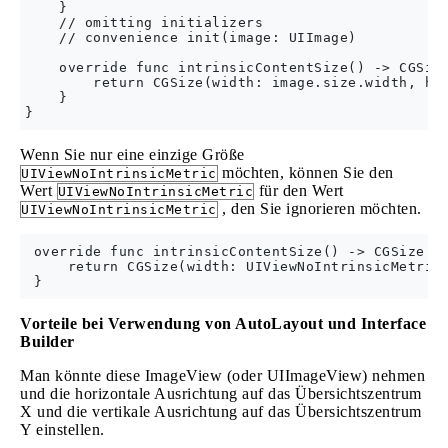
    }

    // omitting initializers

    // convenience init(image: UIImage)

    override func intrinsicContentSize() -> CGSize
        return CGSize(width: image.size.width, hei
    }

Wenn Sie nur eine einzige Größe
möchten, können Sie den
UIViewNoIntrinsicMetric
Wert
für den Wert
UIViewNoIntrinsicMetric
, den Sie ignorieren möchten.
UIViewNoIntrinsicMetric
 override func intrinsicContentSize() -> CGSize {

     return CGSize(width: UIViewNoIntrinsicMetric,
Vorteile bei Verwendung von AutoLayout und Interface
Builder
Man könnte diese ImageView (oder UIImageView) nehmen
und die horizontale Ausrichtung auf das Übersichtszentrum
X und die vertikale Ausrichtung auf das Übersichtszentrum
Y einstellen.