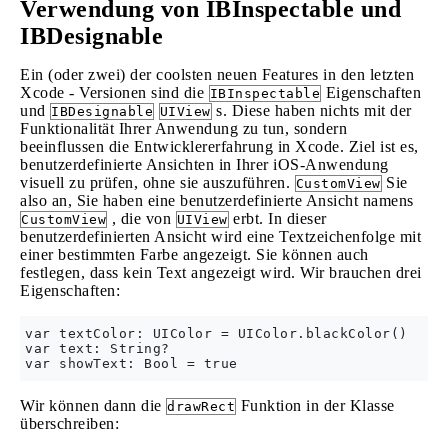
Verwendung von IBInspectable und
IBDesignable
Ein (oder zwei) der coolsten neuen Features in den letzten
Xcode - Versionen sind die
Eigenschaften
IBInspectable
und
s. Diese haben nichts mit der
IBDesignable
UIView
Funktionalität Ihrer Anwendung zu tun, sondern
beeinflussen die Entwicklererfahrung in Xcode. Ziel ist es,
benutzerdefinierte Ansichten in Ihrer iOS-Anwendung
visuell zu prüfen, ohne sie auszuführen.
Sie
CustomView
also an, Sie haben eine benutzerdefinierte Ansicht namens
, die von
erbt. In dieser
CustomView
UIView
benutzerdefinierten Ansicht wird eine Textzeichenfolge mit
einer bestimmten Farbe angezeigt. Sie können auch
festlegen, dass kein Text angezeigt wird. Wir brauchen drei
Eigenschaften:
var textColor: UIColor = UIColor.blackColor()

var text: String?

Wir können dann die
Funktion in der Klasse
drawRect
überschreiben: