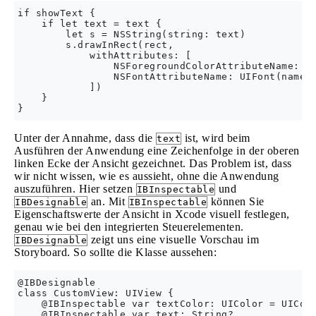
if showText {

    if let text = text {

        let s = NSString(string: text)

        s.drawInRect(rect,

            withAttributes: [

                NSForegroundColorAttributeName: te
                NSFontAttributeName: UIFont(name: 
            ])

    }

Unter der Annahme, dass die
ist, wird beim
text
Ausführen der Anwendung eine Zeichenfolge in der oberen
linken Ecke der Ansicht gezeichnet. Das Problem ist, dass
wir nicht wissen, wie es aussieht, ohne die Anwendung
auszuführen. Hier setzen
und
IBInspectable
an. Mit
können Sie
IBDesignable
IBInspectable
Eigenschaftswerte der Ansicht in Xcode visuell festlegen,
genau wie bei den integrierten Steuerelementen.
zeigt uns eine visuelle Vorschau im
IBDesignable
Storyboard. So sollte die Klasse aussehen:
@IBDesignable

class CustomView: UIView {

    @IBInspectable var textColor: UIColor = UIColo
    @IBInspectable var text: String?
