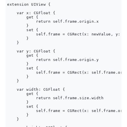
extension UIView {

    var x: CGFloat {

        get {

            return self.frame.origin.x

        }

        set {

            self.frame = CGRect(x: newValue, y: se
        }

    }

    var y: CGFloat {

        get {

            return self.frame.origin.y

        }

        set {

            self.frame = CGRect(x: self.frame.orig
        }

    }

    var width: CGFloat {

        get {

            return self.frame.size.width

        }

        set {

            self.frame = CGRect(x: self.frame.orig
        }

    }
