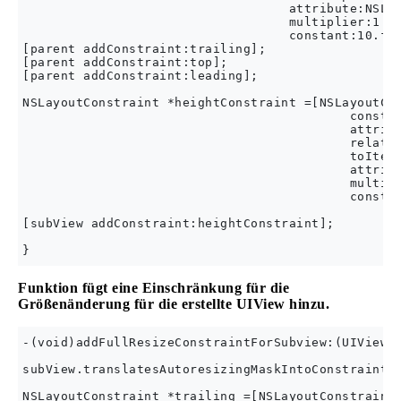
                                   attribute:NSLay
                                   multiplier:1.0

                                   constant:10.f];
[parent addConstraint:trailing];

[parent addConstraint:top];

[parent addConstraint:leading];

NSLayoutConstraint *heightConstraint =[NSLayoutCon
                                           constra
                                           attribu
                                           related
                                           toItem:
                                           attribu
                                           multipl
                                           constan
[subView addConstraint:heightConstraint];

Funktion fügt eine Einschränkung für die
Größenänderung für die erstellte UIView hinzu.
-(void)addFullResizeConstraintForSubview:(UIView*)
subView.translatesAutoresizingMaskIntoConstraints 
NSLayoutConstraint *trailing =[NSLayoutConstraint
