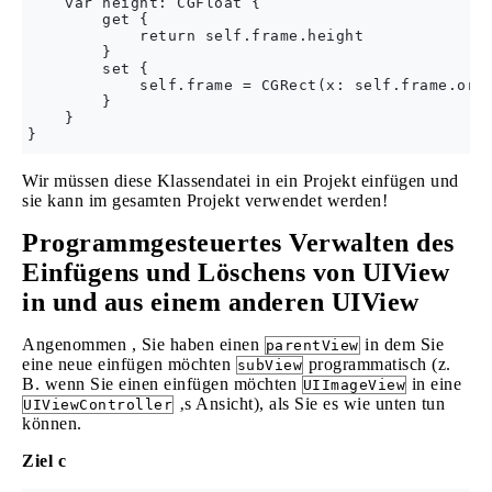
    var height: CGFloat {

        get {

            return self.frame.height

        }

        set {

            self.frame = CGRect(x: self.frame.orig
        }

    }

Wir müssen diese Klassendatei in ein Projekt einfügen und
sie kann im gesamten Projekt verwendet werden!
Programmgesteuertes Verwalten des
Einfügens und Löschens von UIView
in und aus einem anderen UIView
Angenommen , Sie haben einen
in dem Sie
parentView
eine neue einfügen möchten
programmatisch (z.
subView
B. wenn Sie einen einfügen möchten
in eine
UIImageView
‚s Ansicht), als Sie es wie unten tun
UIViewController
können.
Ziel c