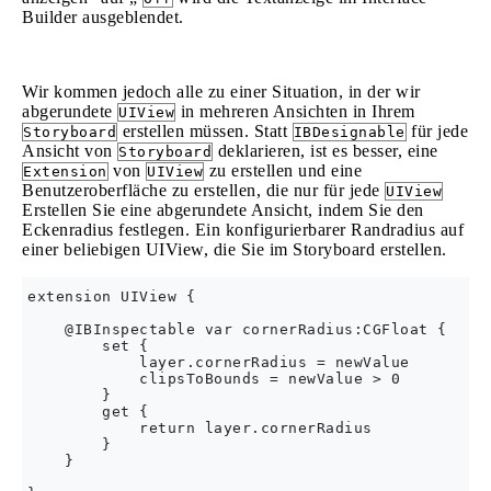
Builder ausgeblendet.
Wir kommen jedoch alle zu einer Situation, in der wir
abgerundete
in mehreren Ansichten in Ihrem
UIView
erstellen müssen. Statt
für jede
Storyboard
IBDesignable
Ansicht von
deklarieren, ist es besser, eine
Storyboard
von
zu erstellen und eine
Extension
UIView
Benutzeroberfläche zu erstellen, die nur für jede
UIView
Erstellen Sie eine abgerundete Ansicht, indem Sie den
Eckenradius festlegen. Ein konfigurierbarer Randradius auf
einer beliebigen UIView, die Sie im Storyboard erstellen.
extension UIView {

    @IBInspectable var cornerRadius:CGFloat {

        set {

            layer.cornerRadius = newValue

            clipsToBounds = newValue > 0

        }

        get {

            return layer.cornerRadius

        }

    }
