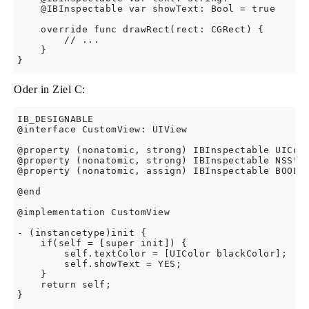
    @IBInspectable var showText: Bool = true

    override func drawRect(rect: CGRect) {

        // ...

    }

Oder in Ziel C:
IB_DESIGNABLE

@interface CustomView: UIView

@property (nonatomic, strong) IBInspectable UIColo
@property (nonatomic, strong) IBInspectable NSStri
@property (nonatomic, assign) IBInspectable BOOL s
@end

@implementation CustomView

- (instancetype)init {

    if(self = [super init]) {

        self.textColor = [UIColor blackColor];

        self.showText = YES;

    }

    return self;

}
