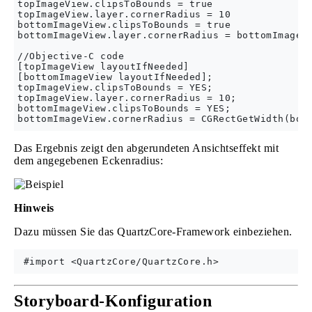
topImageView.clipsToBounds = true

topImageView.layer.cornerRadius = 10

bottomImageView.clipsToBounds = true

bottomImageView.layer.cornerRadius = bottomImageVi
//Objective-C code

[topImageView layoutIfNeeded]

[bottomImageView layoutIfNeeded];

topImageView.clipsToBounds = YES;

topImageView.layer.cornerRadius = 10;

bottomImageView.clipsToBounds = YES;

Das Ergebnis zeigt den abgerundeten Ansichtseffekt mit
dem angegebenen Eckenradius:
Hinweis
Dazu müssen Sie das QuartzCore-Framework einbeziehen.
Storyboard-Konfiguration