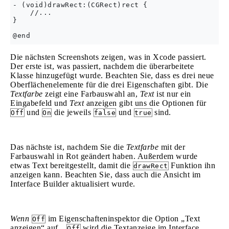
- (void)drawRect:(CGRect)rect {

    //...

}

Die nächsten Screenshots zeigen, was in Xcode passiert.
Der erste ist, was passiert, nachdem die überarbeitete
Klasse hinzugefügt wurde. Beachten Sie, dass es drei neue
Oberflächenelemente für die drei Eigenschaften gibt. Die
Textfarbe
zeigt eine Farbauswahl an,
Text
ist nur ein
Eingabefeld und
Text
anzeigen gibt uns die Optionen für
und
die jeweils
und
sind.
Off
On
false
true
Das nächste ist, nachdem Sie die
Textfarbe
mit der
Farbauswahl in Rot geändert haben. Außerdem wurde
etwas Text bereitgestellt, damit die
Funktion ihn
drawRect
anzeigen kann. Beachten Sie, dass auch die Ansicht im
Interface Builder aktualisiert wurde.
Wenn
im Eigenschafteninspektor die Option „Text
Off
anzeigen“ auf „
wird die Textanzeige im Interface
Off