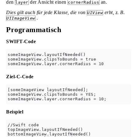
den
der Ansicht einen
an.
layer
cornerRadius
Dies gilt auch für jede Klasse, die von
erbt, z. B.
UIView
.
UIImageView
Programmatisch
SWIFT-Code
someImageView.layoutIfNeeded()

someImageView.clipsToBounds = true

Ziel-C-Code
[someImageView layoutIfNeeded];

someImageView.clipsToBounds = YES;

Beispiel
//Swift code

topImageView.layoutIfNeeded()

bottomImageView.layoutIfNeeded()
