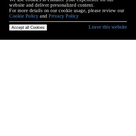
website and deliver personalized content.
For more details on our cookie usage, please review our
Cookie Policy
and
Privacy Policy
Leave this website
Accept all Cookies
Erste Schritte mit iOS
3D Touch
AFNetworking
AirDrop
AirPrint-Tutorial in iOS
Alamofire
Ändern der Größe von UIImage
Antrag auf Antragsbewertung / Überprüfung
AppDelegate
App-Einreichungsprozess