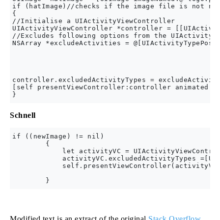
if (hatImage)//checks if the image file is not nil
{

//Initialise a UIActivityViewController

UIActivityViewController *controller = [[UIActivit
//Excludes following options from the UIActivityVi
NSArray *excludeActivities = @[UIActivityTypePostT
                                                  
                                                  
                                                  
                                                  
controller.excludedActivityTypes = excludeActiviti
[self presentViewController:controller animated:YE
Schnell
if ((newImage) != nil)

        {

            let activityVC = UIActivityViewControl
            activityVC.excludedActivityTypes =[UIA
            self.presentViewController(activityVC,
Modified text is an extract of the original
Stack Overflow