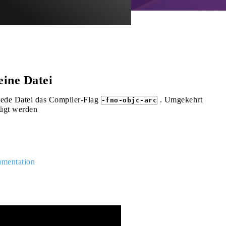
eine Datei
jede Datei das Compiler-Flag
. Umgekehrt
-fno-objc-arc
ügt werden
mentation