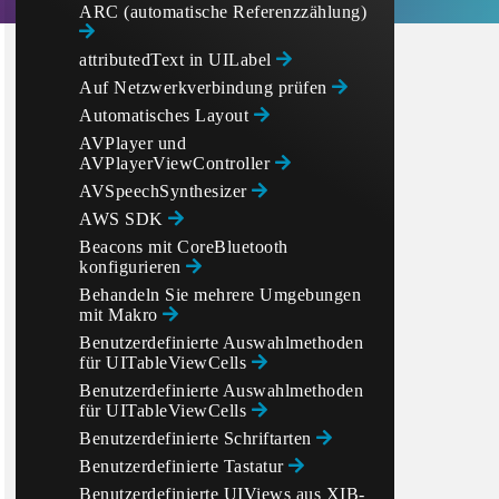
ARC (automatische Referenzzählung)
attributedText in UILabel
Auf Netzwerkverbindung prüfen
Automatisches Layout
AVPlayer und
AVPlayerViewController
AVSpeechSynthesizer
AWS SDK
Beacons mit CoreBluetooth
konfigurieren
Behandeln Sie mehrere Umgebungen
mit Makro
Benutzerdefinierte Auswahlmethoden
für UITableViewCells
Benutzerdefinierte Auswahlmethoden
für UITableViewCells
Benutzerdefinierte Schriftarten
Benutzerdefinierte Tastatur
Benutzerdefinierte UIViews aus XIB-