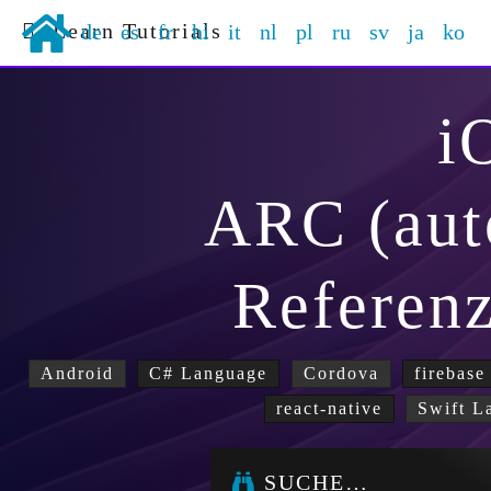
Learn Tutorials
de
es
fr
hi
it
nl
pl
ru
sv
ja
ko
i
ARC (aut
Referen
Android
C# Language
Cordova
firebase
react-native
Swift L
SUCHE…