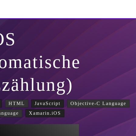
OS
omatische
zzählung)
HTML
JavaScript
Objective-C Language
anguage
Xamarin.iOS