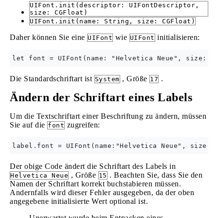
UIFont.init(descriptor: UIFontDescriptor,
size: CGFloat)
UIFont.init(name: String, size: CGFloat)
Daher können Sie eine
wie
initialisieren:
UIFont
UIFont
Die Standardschriftart ist
, Größe
.
System
17
Ändern der Schriftart eines Labels
Um die Textschriftart einer Beschriftung zu ändern, müssen
Sie auf die
zugreifen:
font
Der obige Code ändert die Schriftart des Labels in
, Größe
. Beachten Sie, dass Sie den
Helvetica Neue
15
Namen der Schriftart korrekt buchstabieren müssen.
Andernfalls wird dieser Fehler ausgegeben, da der oben
angegebene initialisierte Wert optional ist.
Unerwartet wurde beim Entpacken eines