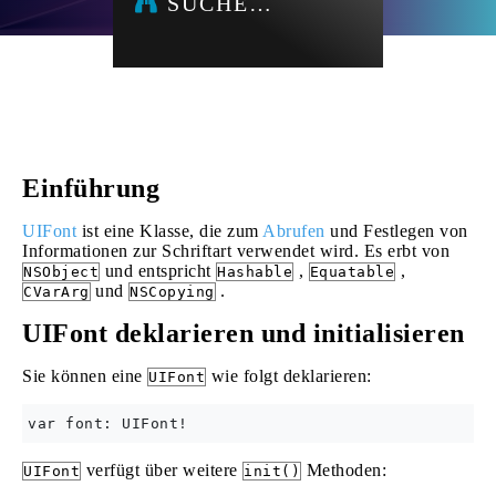
SUCHE…
Einführung
UIFont
ist eine Klasse, die zum
Abrufen
und Festlegen von
Informationen zur Schriftart verwendet wird. Es erbt von
und entspricht
,
,
NSObject
Hashable
Equatable
und
.
CVarArg
NSCopying
UIFont deklarieren und initialisieren
Sie können eine
wie folgt deklarieren:
UIFont
verfügt über weitere
Methoden:
UIFont
init()