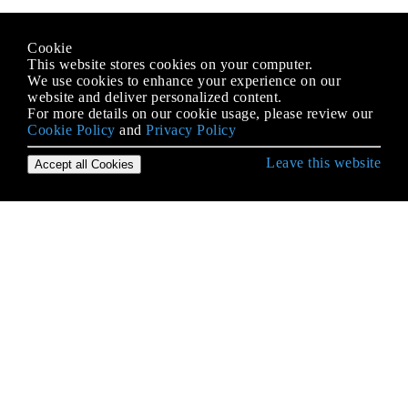
Cookie
This website stores cookies on your computer.
We use cookies to enhance your experience on our
website and deliver personalized content.
For more details on our cookie usage, please review our
Cookie Policy
and
Privacy Policy
Leave this website
Accept all Cookies
Erste Schritte mit iOS
3D Touch
AFNetworking
AirDrop
AirPrint-Tutorial in iOS
Alamofire
Ändern der Größe von UIImage
Antrag auf Antragsbewertung / Überprüfung