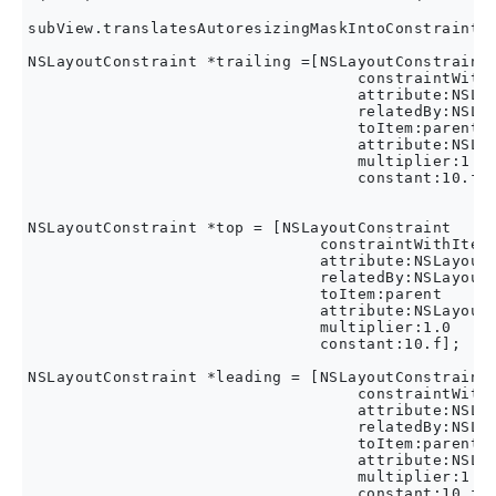
subView.translatesAutoresizingMaskIntoConstraints 
NSLayoutConstraint *trailing =[NSLayoutConstraint

                                   constraintWithI
                                   attribute:NSLay
                                   relatedBy:NSLay
                                   toItem:parent

                                   attribute:NSLay
                                   multiplier:1.0

                                   constant:10.f];
NSLayoutConstraint *top = [NSLayoutConstraint

                               constraintWithItem:
                               attribute:NSLayoutA
                               relatedBy:NSLayoutR
                               toItem:parent

                               attribute:NSLayoutA
                               multiplier:1.0

                               constant:10.f];

NSLayoutConstraint *leading = [NSLayoutConstraint

                                   constraintWithI
                                   attribute:NSLay
                                   relatedBy:NSLay
                                   toItem:parent

                                   attribute:NSLay
                                   multiplier:1.0

                                   constant:10.f];