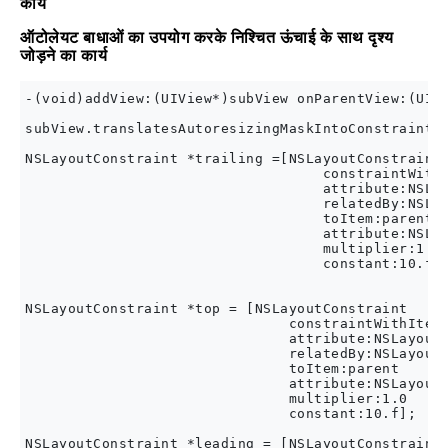
कार्य
ऑटोलेयट बाधाओं का उपयोग करके निश्चित ऊंचाई के साथ दृश्य
जोड़ने का कार्य
-(void)addView:(UIView*)subView onParentView:(UIVi
subView.translatesAutoresizingMaskIntoConstraints 
NSLayoutConstraint *trailing =[NSLayoutConstraint

                                   constraintWithI
                                   attribute:NSLay
                                   relatedBy:NSLay
                                   toItem:parent

                                   attribute:NSLay
                                   multiplier:1.0

                                   constant:10.f];
NSLayoutConstraint *top = [NSLayoutConstraint

                               constraintWithItem:
                               attribute:NSLayoutA
                               relatedBy:NSLayoutR
                               toItem:parent

                               attribute:NSLayoutA
                               multiplier:1.0

                               constant:10.f];

NSLayoutConstraint *leading = [NSLayoutConstraint
