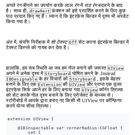
अगले रंग बीनने का उपयोग करके लाल
रंग
में
पाठ रंग
बदलने के बाद
है। साथ ही,
फ़ंक्शन को इसे प्रदर्शित करने के लिए कुछ
drawRect
पाठ प्रदान किए गए हैं। ध्यान दें कि इंटरफ़ेस बिल्डर में दृश्य भी अपडेट
किया गया है।
अंत में, संपत्ति निरीक्षक में
शो टेक्स्ट
सेट करना इंटरफ़ेस बिल्डर में
Off
टेक्स्ट डिस्प्ले को गायब कर देता है।
हालांकि, हम सब स्थिति आ जब हम गोल बनाने की जरूरत
UIView
अपने में अनेक दृश्य में
घोषित करने के .Instead
Storyboard
के हर विचारों को
, इसके बेहतर
IBDesignable
Storyboard
बनाने के लिए एक
की
और प्राप्त एक यूजर
Extension
UIView
इंटरफेस सिर्फ अपने हर के लिए बनाया गया
कॉर्नर त्रिज्या
UIView
को सेट करके गोल दृश्य बनाने के लिए प्रोजेक्ट के माध्यम से।
स्टोरीबोर्ड में आपके द्वारा बनाए गए किसी भी UIView पर कॉन्फ़िगर
करने योग्य सीमा त्रिज्या।
extension UIView {

    @IBInspectable var cornerRadius:CGFloat {

        set {
