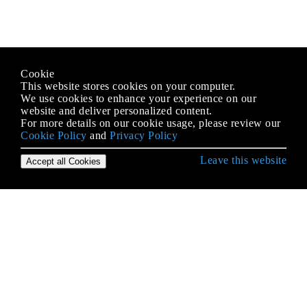
Cookie
This website stores cookies on your computer.
We use cookies to enhance your experience on our
website and deliver personalized content.
For more details on our cookie usage, please review our
Cookie Policy
and
Privacy Policy
Leave this website
Accept all Cookies
IOS के साथ शुरुआत करना
3 डी टच
AFNetworking
AirDrop
Alamofire
AppDelegate