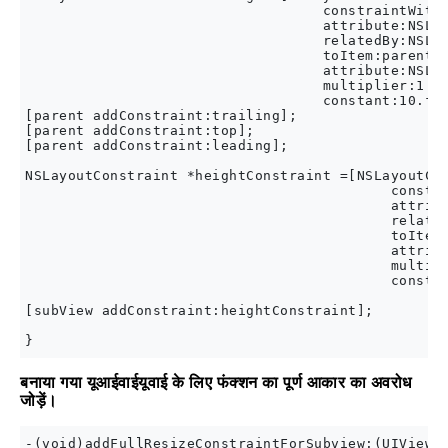
                                   constraintWithI
                                   attribute:NSLay
                                   relatedBy:NSLay
                                   toItem:parent

                                   attribute:NSLay
                                   multiplier:1.0

                                   constant:10.f];
[parent addConstraint:trailing];

[parent addConstraint:top];

[parent addConstraint:leading];

NSLayoutConstraint *heightConstraint =[NSLayoutCon
                                           constra
                                           attribu
                                           related
                                           toItem:
                                           attribu
                                           multipl
                                           constan
[subView addConstraint:heightConstraint];

बनाया गया यूआईवाईयूवाई के लिए फंक्शन का पूर्ण आकार का अवरोध
जोड़ें।
-(void)addFullResizeConstraintForSubview:(UIView*)