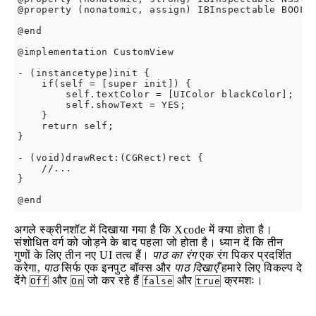
@property (nonatomic, assign) IBInspectable BOOL s
@end

@implementation CustomView

- (instancetype)init {

    if(self = [super init]) {

        self.textColor = [UIColor blackColor];

        self.showText = YES;

    }

    return self;

}

- (void)drawRect:(CGRect)rect {

    //...

}

अगले स्क्रीनशॉट में दिखाया गया है कि Xcode में क्या होता है।
संशोधित वर्ग को जोड़ने के बाद पहला जो होता है। ध्यान दें कि तीन
गुणों के लिए तीन नए UI तत्व हैं।
पाठ का रंग
एक रंग पिकर प्रदर्शित
करेगा,
पाठ
सिर्फ एक इनपुट बॉक्स और
पाठ दिखाएँ
हमारे लिए विकल्प दे
देंगे
और
जो कर रहे हैं
और
क्रमशः।
Off
On
false
true