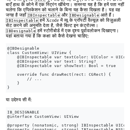
बाएँ हाथ के कोने में एक स्ट्रिंग खींचेगा। समस्या यह है कि हमें पता नहीं
चलेगा कि एप्लिकेशन को चलाने के बिना यह कैसा दिखता है। यह वह
जगह है जहाँ
और
आते हैं।
IBInspectable
IBDesignable
हमें Xcode में व्यू के प्रॉपर्टी वैल्यूज़ को विज़ुअली
IBInspectable
सेट करने की अनुमति देता है, जैसे बिल्ट इन कंट्रोल्स।
हमें स्टोरीबोर्ड में एक दृश्य पूर्वावलोकन दिखाएगा।
IBDesignable
यहां बताया गया है कि कक्षा को कैसे देखना चाहिए:
@IBDesignable

class CustomView: UIView {

    @IBInspectable var textColor: UIColor = UIColo
    @IBInspectable var text: String?

    @IBInspectable var showText: Bool = true

    override func drawRect(rect: CGRect) {

        // ...

    }

या उद्देश्य सी में:
IB_DESIGNABLE

@interface CustomView: UIView

@property (nonatomic, strong) IBInspectable UIColo
@property (nonatomic, strong) IBInspectable NSStri