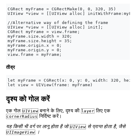
CGRect myFrame = CGRectMake(0, 0, 320, 35)

UIView *view = [[UIView alloc] initWithFrame:myFra
//Alternative way of defining the frame

UIView *view = [[UIView alloc] init];

CGRect myFrame = view.frame;

myFrame.size.width = 320;

myFrame.size.height = 35;

myFrame.origin.x = 0;

myFrame.origin.y = 0;

तीव्र
let myFrame = CGRect(x: 0, y: 0, width: 320, heigh
दृश्य को गोल करें
एक गोल
बनाने के लिए, दृश्य की
लिए एक
UIView
layer
निर्दिष्ट करें।
cornerRadius
यह किसी भी वर्ग पर लागू होता है जो
से प्राप्त होता है, जैसे
UIView
।
UIImageView