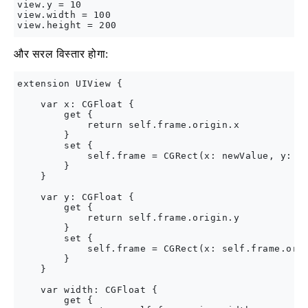
view.y = 10

view.width = 100

और सरल विस्तार होगा:
extension UIView {

    var x: CGFloat {

        get {

            return self.frame.origin.x

        }

        set {

            self.frame = CGRect(x: newValue, y: se
        }

    }

    var y: CGFloat {

        get {

            return self.frame.origin.y

        }

        set {

            self.frame = CGRect(x: self.frame.orig
        }

    }

    var width: CGFloat {

        get {
