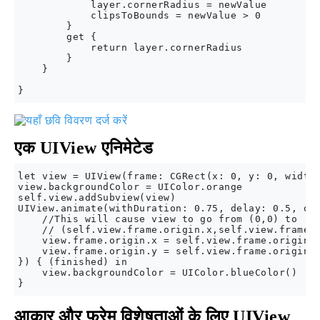
            layer.cornerRadius = newValue

            clipsToBounds = newValue > 0

        }

        get {

            return layer.cornerRadius

        }

    }

एक UIView एनिमेटेड
let view = UIView(frame: CGRect(x: 0, y: 0, width:
view.backgroundColor = UIColor.orange

self.view.addSubview(view)

UIView.animate(withDuration: 0.75, delay: 0.5, opt
    //This will cause view to go from (0,0) to

    // (self.view.frame.origin.x,self.view.frame.o
    view.frame.origin.x = self.view.frame.origin.x
    view.frame.origin.y = self.view.frame.origin.y
}) { (finished) in

    view.backgroundColor = UIColor.blueColor()

आकार और फ्रेम विशेषताओं के लिए UIView