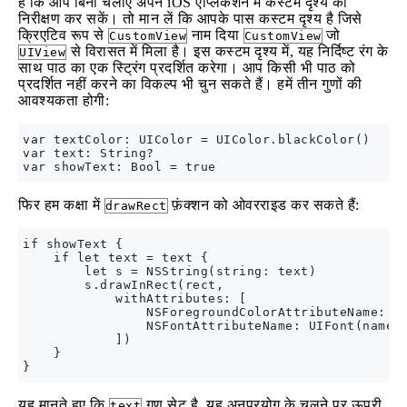
है कि आप बिना चलाए अपने iOS एप्लिकेशन में कस्टम दृश्य का
निरीक्षण कर सकें। तो मान लें कि आपके पास कस्टम दृश्य है जिसे
क्रिएटिव रूप से
नाम दिया
जो
CustomView
CustomView
से विरासत में मिला है। इस कस्टम दृश्य में, यह निर्दिष्ट रंग के
UIView
साथ पाठ का एक स्ट्रिंग प्रदर्शित करेगा। आप किसी भी पाठ को
प्रदर्शित नहीं करने का विकल्प भी चुन सकते हैं। हमें तीन गुणों की
आवश्यकता होगी:
var textColor: UIColor = UIColor.blackColor()

var text: String?

फिर हम कक्षा में
फ़ंक्शन को ओवरराइड कर सकते हैं:
drawRect
if showText {

    if let text = text {

        let s = NSString(string: text)

        s.drawInRect(rect,

            withAttributes: [

                NSForegroundColorAttributeName: te
                NSFontAttributeName: UIFont(name: 
            ])

    }

यह मानते हुए कि
गुण सेट है, यह अनुप्रयोग के चलने पर ऊपरी
text