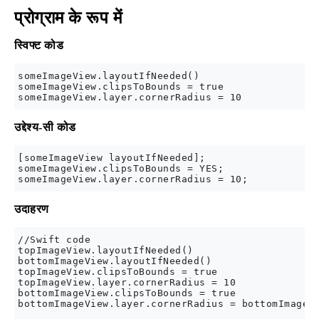
प्रोग्राम के रूप में
स्विफ्ट कोड
someImageView.layoutIfNeeded()

someImageView.clipsToBounds = true

उद्देश्य-सी कोड
[someImageView layoutIfNeeded];

someImageView.clipsToBounds = YES;

उदाहरण
//Swift code

topImageView.layoutIfNeeded()

bottomImageView.layoutIfNeeded()

topImageView.clipsToBounds = true

topImageView.layer.cornerRadius = 10

bottomImageView.clipsToBounds = true

bottomImageView.layer.cornerRadius = bottomImageVi