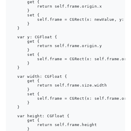
        get {

            return self.frame.origin.x

        }

        set {

            self.frame = CGRect(x: newValue, y: se
        }

    }

    var y: CGFloat {

        get {

            return self.frame.origin.y

        }

        set {

            self.frame = CGRect(x: self.frame.orig
        }

    }

    var width: CGFloat {

        get {

            return self.frame.size.width

        }

        set {

            self.frame = CGRect(x: self.frame.orig
        }

    }

    var height: CGFloat {

        get {

            return self.frame.height

        }
