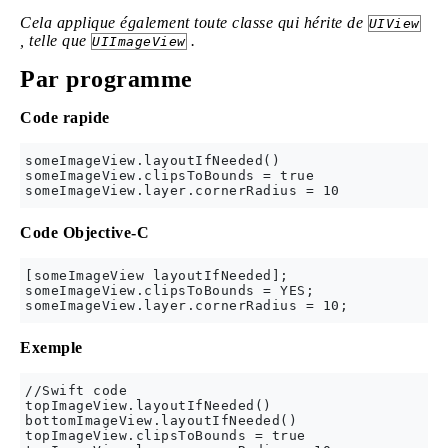
Cela applique également toute classe qui hérite de
UIView
, telle que
.
UIImageView
Par programme
Code rapide
someImageView.layoutIfNeeded()

someImageView.clipsToBounds = true

Code Objective-C
[someImageView layoutIfNeeded];

someImageView.clipsToBounds = YES;

Exemple
//Swift code

topImageView.layoutIfNeeded()

bottomImageView.layoutIfNeeded()

topImageView.clipsToBounds = true
