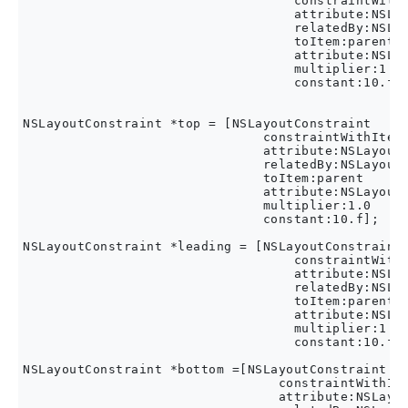
                                   constraintWithI
                                   attribute:NSLay
                                   relatedBy:NSLay
                                   toItem:parent

                                   attribute:NSLay
                                   multiplier:1.0

                                   constant:10.f];
NSLayoutConstraint *top = [NSLayoutConstraint

                               constraintWithItem:
                               attribute:NSLayoutA
                               relatedBy:NSLayoutR
                               toItem:parent

                               attribute:NSLayoutA
                               multiplier:1.0

                               constant:10.f];

NSLayoutConstraint *leading = [NSLayoutConstraint

                                   constraintWithI
                                   attribute:NSLay
                                   relatedBy:NSLay
                                   toItem:parent

                                   attribute:NSLay
                                   multiplier:1.0

                                   constant:10.f];
NSLayoutConstraint *bottom =[NSLayoutConstraint

                                 constraintWithIte
                                 attribute:NSLayou