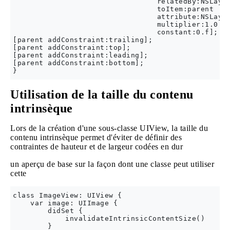
                                 relatedBy:NSLayou
                                 toItem:parent

                                 attribute:NSLayou
                                 multiplier:1.0

                                 constant:0.f];

[parent addConstraint:trailing];

[parent addConstraint:top];

[parent addConstraint:leading];

[parent addConstraint:bottom];

Utilisation de la taille du contenu
intrinsèque
Lors de la création d'une sous-classe UIView, la taille du
contenu intrinsèque permet d'éviter de définir des
contraintes de hauteur et de largeur codées en dur
un aperçu de base sur la façon dont une classe peut utiliser
cette
class ImageView: UIView {

    var image: UIImage {

        didSet {

            invalidateIntrinsicContentSize()

        }
