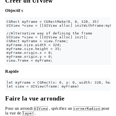
Créer un UIView
Objectif c
CGRect myFrame = CGRectMake(0, 0, 320, 35)

UIView *view = [[UIView alloc] initWithFrame:myFra
//Alternative way of defining the frame

UIView *view = [[UIView alloc] init];

CGRect myFrame = view.frame;

myFrame.size.width = 320;

myFrame.size.height = 35;

myFrame.origin.x = 0;

myFrame.origin.y = 0;

Rapide
let myFrame = CGRect(x: 0, y: 0, width: 320, heigh
Faire la vue arrondie
Pour un arrondi
, spécifiez un
pour
UIView
cornerRadius
la vue de
.
layer