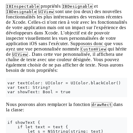
propriétés
et
IBInspectable
IBDesignable
sont une (ou deux) des nouvelles
IBDesignable
UIView
fonctionnalités les plus intéressantes des versions récentes
de Xcode. Celles-ci n'ont rien à voir avec les fonctionnalités
de votre application mais ont un impact sur l'expérience des
développeurs dans Xcode. L'objectif est de pouvoir
inspecter visuellement les vues personnalisées de votre
application iOS sans l'exécuter. Supposons donc que vous
ayez une vue personnalisée nommée
qui hérite
CustomView
de
. Dans cette vue personnalisée, il affichera une
UIView
chaîne de texte avec une couleur désignée. Vous pouvez
également choisir de ne pas afficher de texte. Nous aurons
besoin de trois propriétés:
var textColor: UIColor = UIColor.blackColor()

var text: String?

Nous pouvons alors remplacer la fonction
dans
drawRect
la classe:
if showText {

    if let text = text {

        let s = NSString(string: text)
