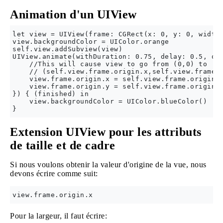
Animation d'un UIView
let view = UIView(frame: CGRect(x: 0, y: 0, width:
view.backgroundColor = UIColor.orange

self.view.addSubview(view)

UIView.animate(withDuration: 0.75, delay: 0.5, opt
    //This will cause view to go from (0,0) to

    // (self.view.frame.origin.x,self.view.frame.o
    view.frame.origin.x = self.view.frame.origin.x
    view.frame.origin.y = self.view.frame.origin.y
}) { (finished) in

    view.backgroundColor = UIColor.blueColor()

Extension UIView pour les attributs
de taille et de cadre
Si nous voulons obtenir la valeur d'origine de la vue, nous
devons écrire comme suit:
Pour la largeur, il faut écrire: