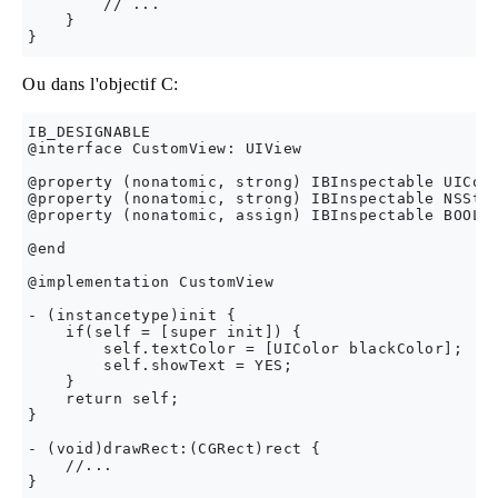
        // ...

    }

Ou dans l'objectif C:
IB_DESIGNABLE

@interface CustomView: UIView

@property (nonatomic, strong) IBInspectable UIColo
@property (nonatomic, strong) IBInspectable NSStri
@property (nonatomic, assign) IBInspectable BOOL s
@end

@implementation CustomView

- (instancetype)init {

    if(self = [super init]) {

        self.textColor = [UIColor blackColor];

        self.showText = YES;

    }

    return self;

}

- (void)drawRect:(CGRect)rect {

    //...

}
