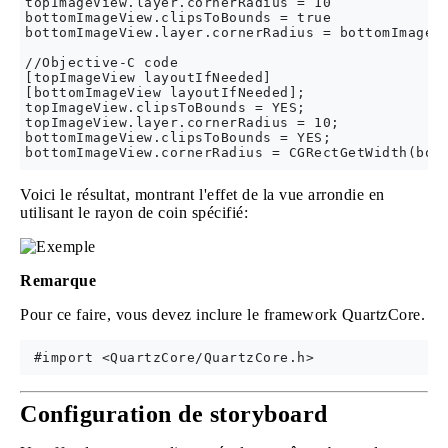
topImageView.layer.cornerRadius = 10

bottomImageView.clipsToBounds = true

bottomImageView.layer.cornerRadius = bottomImageVi
//Objective-C code

[topImageView layoutIfNeeded]

[bottomImageView layoutIfNeeded];

topImageView.clipsToBounds = YES;

topImageView.layer.cornerRadius = 10;

bottomImageView.clipsToBounds = YES;

Voici le résultat, montrant l'effet de la vue arrondie en
utilisant le rayon de coin spécifié:
Remarque
Pour ce faire, vous devez inclure le framework QuartzCore.
Configuration de storyboard