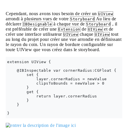
Cependant, nous avons tous besoin de créer un
UIView
arrondi à plusieurs vues de votre
Au lieu de
Storyboard
déclarer
à chaque vue de
, il
IBDesignable
Storyboard
est préférable de créer une
de
et de
Extension
UIView
créer une interface utilisateur
chaque
tout
UIView
UIView
au long du projet pour créer une vue arrondie en définissant
le rayon du coin. Un rayon de bordure configurable sur
toute UIView que vous créez dans le storyboard.
extension UIView {

    @IBInspectable var cornerRadius:CGFloat {

        set {

            layer.cornerRadius = newValue

            clipsToBounds = newValue > 0

        }

        get {

            return layer.cornerRadius

        }

    }
