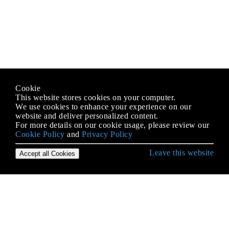
Cookie
This website stores cookies on your computer.
We use cookies to enhance your experience on our
website and deliver personalized content.
For more details on our cookie usage, please review our
Cookie Policy
and
Privacy Policy
Leave this website
Accept all Cookies
Démarrer avec iOS
3D Touch
Accessibilité
Achat in-app