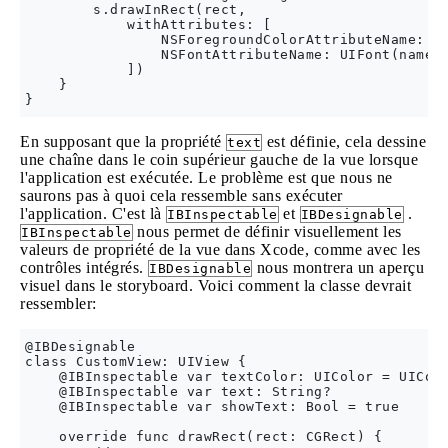
        s.drawInRect(rect,

            withAttributes: [

                NSForegroundColorAttributeName: te
                NSFontAttributeName: UIFont(name: 
            ])

    }

En supposant que la propriété
est définie, cela dessine
text
une chaîne dans le coin supérieur gauche de la vue lorsque
l'application est exécutée. Le problème est que nous ne
saurons pas à quoi cela ressemble sans exécuter
l'application. C'est là
et
.
IBInspectable
IBDesignable
nous permet de définir visuellement les
IBInspectable
valeurs de propriété de la vue dans Xcode, comme avec les
contrôles intégrés.
nous montrera un aperçu
IBDesignable
visuel dans le storyboard. Voici comment la classe devrait
ressembler:
@IBDesignable

class CustomView: UIView {

    @IBInspectable var textColor: UIColor = UIColo
    @IBInspectable var text: String?

    @IBInspectable var showText: Bool = true

    override func drawRect(rect: CGRect) {
