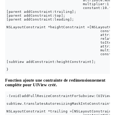
                                   attribute:NSLay
                                   multiplier:1.0

                                   constant:10.f];
[parent addConstraint:trailing];

[parent addConstraint:top];

[parent addConstraint:leading];

NSLayoutConstraint *heightConstraint =[NSLayoutCon
                                           constra
                                           attribu
                                           related
                                           toItem:
                                           attribu
                                           multipl
                                           constan
[subView addConstraint:heightConstraint];

Fonction ajoute une contrainte de redimensionnement
complète pour UIView créé.
-(void)addFullResizeConstraintForSubview:(UIView*)
subView.translatesAutoresizingMaskIntoConstraints 
NSLayoutConstraint *trailing =[NSLayoutConstraint
