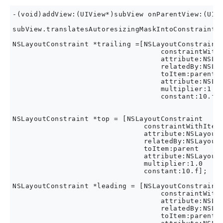
-(void)addView:(UIView*)subView onParentView:(UIVi
subView.translatesAutoresizingMaskIntoConstraints 
NSLayoutConstraint *trailing =[NSLayoutConstraint

                                   constraintWithI
                                   attribute:NSLay
                                   relatedBy:NSLay
                                   toItem:parent

                                   attribute:NSLay
                                   multiplier:1.0

                                   constant:10.f];
NSLayoutConstraint *top = [NSLayoutConstraint

                               constraintWithItem:
                               attribute:NSLayoutA
                               relatedBy:NSLayoutR
                               toItem:parent

                               attribute:NSLayoutA
                               multiplier:1.0

                               constant:10.f];

NSLayoutConstraint *leading = [NSLayoutConstraint

                                   constraintWithI
                                   attribute:NSLay
                                   relatedBy:NSLay
                                   toItem:parent
