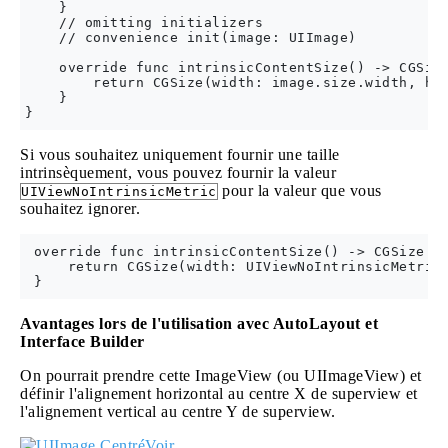
    }

    // omitting initializers

    // convenience init(image: UIImage)

    override func intrinsicContentSize() -> CGSize
        return CGSize(width: image.size.width, hei
    }

Si vous souhaitez uniquement fournir une taille
intrinsèquement, vous pouvez fournir la valeur
pour la valeur que vous
UIViewNoIntrinsicMetric
souhaitez ignorer.
 override func intrinsicContentSize() -> CGSize {

     return CGSize(width: UIViewNoIntrinsicMetric,
Avantages lors de l'utilisation avec AutoLayout et
Interface Builder
On pourrait prendre cette ImageView (ou UIImageView) et
définir l'alignement horizontal au centre X de superview et
l'alignement vertical au centre Y de superview.