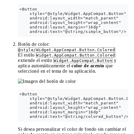
<Button

    style="@style/Widget.AppCompat.Button"

    android:layout_width="match_parent"

    android:layout_height="wrap_content"

    android:layout_margin="16dp" 

Botón de color:
@style/Widget.AppCompat.Button.Colored
El estilo
Widget.AppCompat.Button.Colored
extiende el estilo
y
Widget.AppCompat.Button
aplica automáticamente el
color de acento
que
seleccionó en el tema de su aplicación.
<Button

    style="@style/Widget.AppCompat.Button.Col
    android:layout_width="match_parent"

    android:layout_height="wrap_content"

    android:layout_margin="16dp" 

Si desea personalizar el color de fondo sin cambiar el