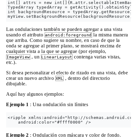
int[] attrs = new int[]{R.attr.selectableItemBackg
TypedArray typedArray = getActivity().obtainStyled
int backgroundResource = typedArray.getResourceId(
Las ondulaciones también se pueden agregar a una vista
usando el atributo
la misma manera
android:foreground
que arriba. Como sugiere su nombre, en caso de que la
onda se agregue al primer plano, se mostrará encima de
cualquier vista a la que se agregue (por ejemplo,
, un
contenga varias vistas,
ImageView
LinearLayout
etc.).
Si desea personalizar el efecto de rizado en una vista, debe
crear un nuevo archivo
, dentro del directorio
XML
dibujable.
Aquí hay algunos ejemplos:
Ejemplo 1
: Una ondulación sin límites
<ripple xmlns:android="http://schemas.android.com/
Ejemplo 2
: Ondulación con máscara y color de fondo.