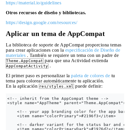
https://material.io/guidelines
Otros recursos de diseño y bibliotecas.
https://design.google.com/resources/
Aplicar un tema de AppCompat
La biblioteca de soporte de AppCompat proporciona temas
para crear aplicaciones con la
especificación de Diseño de
materiales
. También se requiere un tema con un padre de
para que una Actividad extienda
Theme.AppCompat
.
AppCompatActivity
El primer paso es personalizar la
paleta de colores de
tu
tema para colorear automáticamente tu aplicación.
En la aplicación
puede definir:
res/styles.xml
<!-- inherit from the AppCompat theme -->

<style name="AppTheme" parent="Theme.AppCompat">

    <!-- your app branding color for the app bar -
    <item name="colorPrimary">#2196f3</item>

    <!-- darker variant for the status bar and con
    <item name="colorPrimaryDark">#1976d2</item>
