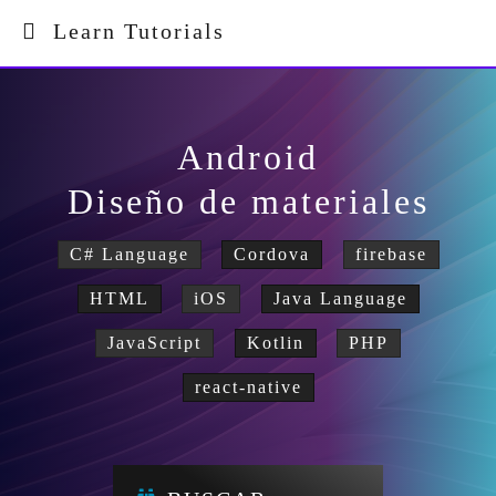
Learn Tutorials
Android
Diseño de materiales
C# Language
Cordova
firebase
HTML
iOS
Java Language
JavaScript
Kotlin
PHP
react-native