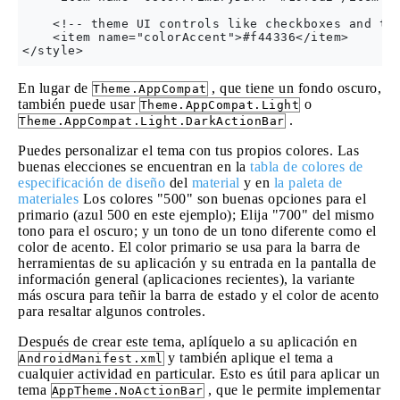
    <!-- theme UI controls like checkboxes and tex
    <item name="colorAccent">#f44336</item>

En lugar de
, que tiene un fondo oscuro,
Theme.AppCompat
también puede usar
o
Theme.AppCompat.Light
.
Theme.AppCompat.Light.DarkActionBar
Puedes personalizar el tema con tus propios colores. Las
buenas elecciones se encuentran en la
tabla de colores de
especificación de diseño
del
material
y en
la paleta de
materiales
Los colores "500" son buenas opciones para el
primario (azul 500 en este ejemplo); Elija "700" del mismo
tono para el oscuro; y un tono de un tono diferente como el
color de acento. El color primario se usa para la barra de
herramientas de su aplicación y su entrada en la pantalla de
información general (aplicaciones recientes), la variante
más oscura para teñir la barra de estado y el color de acento
para resaltar algunos controles.
Después de crear este tema, aplíquelo a su aplicación en
y también aplique el tema a
AndroidManifest.xml
cualquier actividad en particular. Esto es útil para aplicar un
tema
, que le permite implementar
AppTheme.NoActionBar