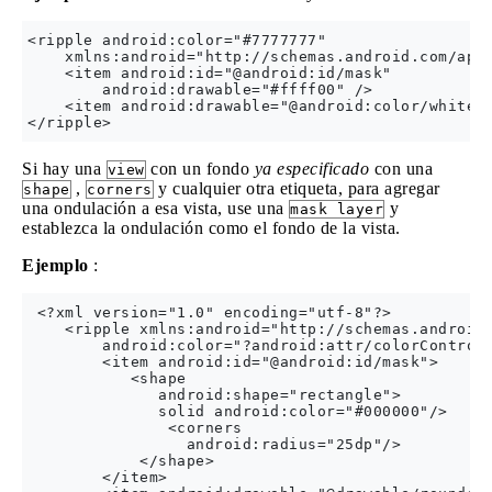
<ripple android:color="#7777777"

    xmlns:android="http://schemas.android.com/apk/
    <item android:id="@android:id/mask"

        android:drawable="#ffff00" />

    <item android:drawable="@android:color/white"/
Si hay una
con un fondo
ya especificado
con una
view
,
y cualquier otra etiqueta, para agregar
shape
corners
una ondulación a esa vista, use una
y
mask layer
establezca la ondulación como el fondo de la vista.
Ejemplo
:
 <?xml version="1.0" encoding="utf-8"?>

    <ripple xmlns:android="http://schemas.android.
        android:color="?android:attr/colorControlH
        <item android:id="@android:id/mask">

           <shape 

              android:shape="rectangle">

              solid android:color="#000000"/>

               <corners

                 android:radius="25dp"/>

            </shape>

        </item>
