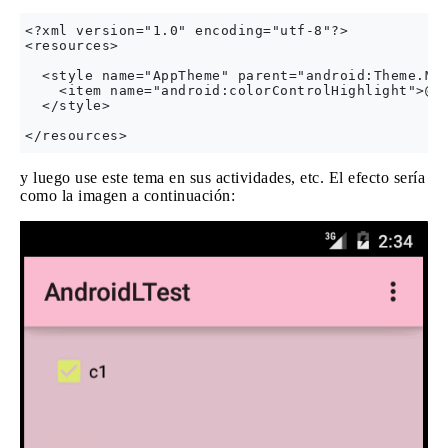
<?xml version="1.0" encoding="utf-8"?>

<resources>

  <style name="AppTheme" parent="android:Theme.Mat
    <item name="android:colorControlHighlight">@co
  </style>

y luego use este tema en sus actividades, etc. El efecto sería
como la imagen a continuación: