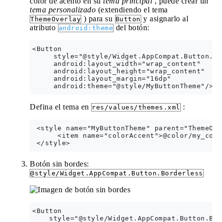
color de acento en su
tema principal
, puede crear un
tema personalizado
(extendiendo el tema
) para su
y asignarlo al
ThemeOverlay
Button
atributo
del botón:
android:theme
<Button  

     style="@style/Widget.AppCompat.Button.Co
     android:layout_width="wrap_content"  

     android:layout_height="wrap_content" 

     android:layout_margin="16dp"

Defina el tema en
:
res/values/themes.xml
 <style name="MyButtonTheme" parent="ThemeOve
      <item name="colorAccent">@color/my_colo
Botón sin bordes:
@style/Widget.AppCompat.Button.Borderless
<Button

    style="@style/Widget.AppCompat.Button.Bor