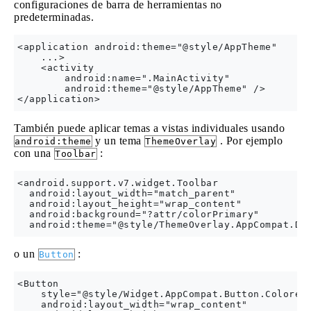
configuraciones de barra de herramientas no
predeterminadas.
<application android:theme="@style/AppTheme" 

    ...>

    <activity 

        android:name=".MainActivity"

        android:theme="@style/AppTheme" />

También puede aplicar temas a vistas individuales usando
y un tema
. Por ejemplo
android:theme
ThemeOverlay
con una
:
Toolbar
<android.support.v7.widget.Toolbar

  android:layout_width="match_parent"

  android:layout_height="wrap_content"

  android:background="?attr/colorPrimary"

o un
:
Button
<Button

    style="@style/Widget.AppCompat.Button.Colored"
    android:layout_width="wrap_content"
