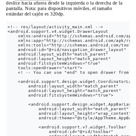
deslice hacia afuera desde la izquierda o la derecha de la
pantalla. Nota: para dispositivos móviles, el tamaño
estándar del cajón es 320dp.
<!-- res/layout/activity_main.xml -->

<android.support.v4.widget.DrawerLayout

    xmlns:android="http://schemas.android.com/apk/
    xmlns:app="http://schemas.android.com/apk/res-
    xmlns:tools="http://schemas.android.com/tools"
    android:id="@+id/navigation_drawer_layout"

    android:layout_width="match_parent"

    android:layout_height="match_parent"

    android:fitsSystemWindows="true"

    tools:openDrawer="start">

    <! -- You can use "end" to open drawer from th
    <android.support.design.widget.CoordinatorLayo
        android:layout_width="match_parent"

        android:layout_height="match_parent"

        android:fitsSystemWindows="true">

        <android.support.design.widget.AppBarLayou
            android:layout_width="match_parent"

            android:layout_height="wrap_content"

            android:theme="@style/AppTheme.AppBarO
            <android.support.v7.widget.Toolbar

                android:id="@+id/toolbar"
