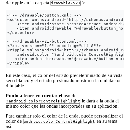
de ripple en la carpeta
):
drawable-v21
<!-- /drawable/button.xml: -->

<selector xmlns:android="http://schemas.android.co
    <item android:state_pressed="true" android:dra
    <item android:drawable="@drawable/button_norma
</selector>

<!--/drawable-v21/button.xml:-->

<?xml version="1.0" encoding="utf-8"?>

<ripple xmlns:android="http://schemas.android.com/
    android:color="?android:colorControlHighlight"
   <item android:drawable="@drawable/button_normal
En este caso, el color del estado predeterminado de su vista
sería blanco y el estado presionado mostraría la ondulación
dibujable.
Punto a tener en cuenta: el
uso de
le dará a la onda el
?android:colorControlHighlight
mismo color que las ondas incorporadas en su aplicación.
Para cambiar solo el color de la onda, puede personalizar el
color de
en su tema
android:colorControlHighlight
así: