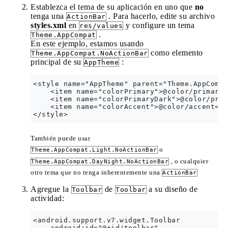
Establezca el tema de su aplicación en uno que
no
tenga una
. Para hacerlo, edite su archivo
ActionBar
styles.xml
en
y configure un tema
res/values
.
Theme.AppCompat
En este ejemplo, estamos usando
como elemento
Theme.AppCompat.NoActionBar
principal de su
:
AppTheme
<style name="AppTheme" parent="Theme.AppCompa
    <item name="colorPrimary">@color/primary<
    <item name="colorPrimaryDark">@color/prim
    <item name="colorAccent">@color/accent</i
También puede usar
o
Theme.AppCompat.Light.NoActionBar
, o cualquier
Theme.AppCompat.DayNight.NoActionBar
otro tema que no tenga inherentemente una
ActionBar
Agregue la
de
a su diseño de
Toolbar
Toolbar
actividad:
<android.support.v7.widget.Toolbar

    android:id="@+id/toolbar"
