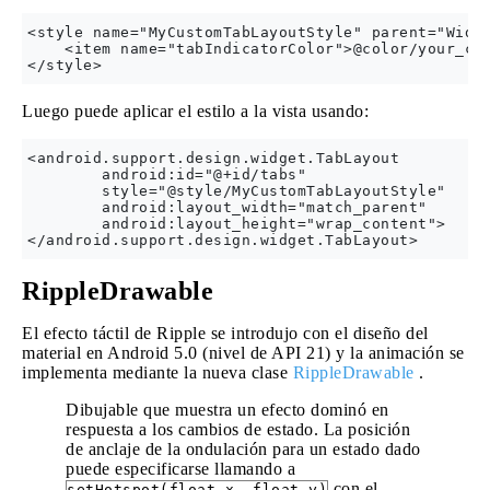
<style name="MyCustomTabLayoutStyle" parent="Widge
    <item name="tabIndicatorColor">@color/your_col
Luego puede aplicar el estilo a la vista usando:
<android.support.design.widget.TabLayout

        android:id="@+id/tabs"

        style="@style/MyCustomTabLayoutStyle"

        android:layout_width="match_parent"

        android:layout_height="wrap_content">

RippleDrawable
El efecto táctil de Ripple se introdujo con el diseño del
material en Android 5.0 (nivel de API 21) y la animación se
implementa mediante la nueva clase
RippleDrawable
.
Dibujable que muestra un efecto dominó en
respuesta a los cambios de estado. La posición
de anclaje de la ondulación para un estado dado
puede especificarse llamando a
con el
setHotspot(float x, float y)