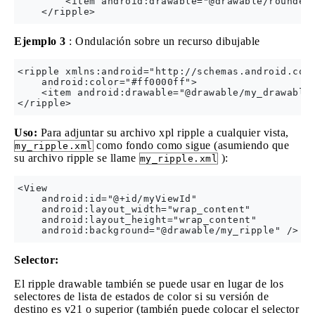
        <item android:drawable="@drawable/rounded_
Ejemplo 3
: Ondulación sobre un recurso dibujable
<ripple xmlns:android="http://schemas.android.com/
    android:color="#ff0000ff">

    <item android:drawable="@drawable/my_drawable"
Uso:
Para adjuntar su archivo xpl ripple a cualquier vista,
como fondo como sigue (asumiendo que
my_ripple.xml
su archivo ripple se llame
):
my_ripple.xml
<View 

    android:id="@+id/myViewId"

    android:layout_width="wrap_content"

    android:layout_height="wrap_content"

Selector:
El ripple drawable también se puede usar en lugar de los
selectores de lista de estados de color si su versión de
destino es v21 o superior (también puede colocar el selector