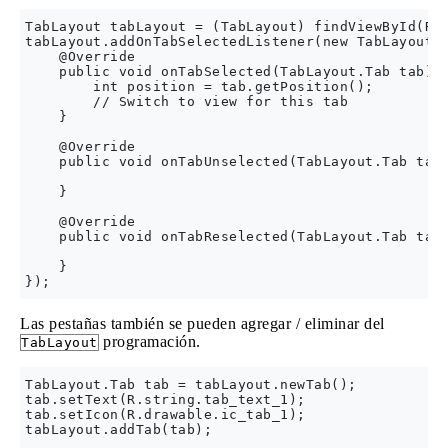
TabLayout tabLayout = (TabLayout) findViewById(R.i
tabLayout.addOnTabSelectedListener(new TabLayout.O
    @Override

    public void onTabSelected(TabLayout.Tab tab) {
        int position = tab.getPosition();

        // Switch to view for this tab

    }

    @Override

    public void onTabUnselected(TabLayout.Tab tab)
    }

    @Override

    public void onTabReselected(TabLayout.Tab tab)
    }

Las pestañas también se pueden agregar / eliminar del
programación.
TabLayout
TabLayout.Tab tab = tabLayout.newTab();

tab.setText(R.string.tab_text_1);

tab.setIcon(R.drawable.ic_tab_1);

tabLayout.addTab(tab);
