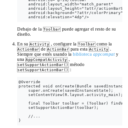
    android:layout_width="match_parent"

    android:layout_height="?attr/actionBarSize
    android:background="?attr/colorPrimary"

Debajo de la
puede agregar el resto de su
Toolbar
diseño.
En su
, configure la
como la
Activity
Toolbar
de
para esta
.
ActionBar
ActionBar
Activity
Siempre que estés usando la
biblioteca
appcompat
y
una
,
AppCompatActivity
método
setSupportActionBar()
:
setSupportActionBar()
@Override

protected void onCreate(Bundle savedInstanceS
    super.onCreate(savedInstanceState);

    setContentView(R.layout.activity_main);

    final Toolbar toolbar = (Toolbar) findVie
    setSupportActionBar(toolbar);

    //...
