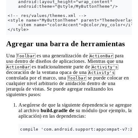
    android:layout_height="wrap_content"

    android:theme="@style/MyButtonTheme"/>

<!-- res/values/themes.xml -->

<style name="MyButtonTheme" parent="ThemeOverlay.A
    <item name="colorAccent">@color/my_color</item
Agregar una barra de herramientas
Una
es una generalización de
para
Toolbar
ActionBar
uso dentro de diseños de aplicaciones. Mientras que una
es tradicionalmente parte de
ActionBar
Activity's
decoración de la ventana opaca de una
Activity's
controlada por el marco, una
se puede colocar en
Toolbar
cualquier nivel arbitrario de anidación dentro de una
jerarquía de vistas. Se puede agregar realizando los
siguientes pasos:
Asegúrese de que la siguiente dependencia se agregue
al archivo
build.gradle de
su módulo (por ejemplo, la
aplicación) en las dependencias: