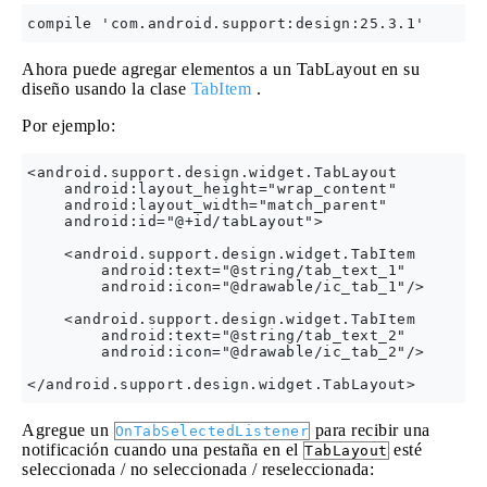
Ahora puede agregar elementos a un TabLayout en su
diseño usando la clase
TabItem
.
Por ejemplo:
<android.support.design.widget.TabLayout

    android:layout_height="wrap_content"

    android:layout_width="match_parent"

    android:id="@+id/tabLayout">

    <android.support.design.widget.TabItem

        android:text="@string/tab_text_1"

        android:icon="@drawable/ic_tab_1"/>

    <android.support.design.widget.TabItem

        android:text="@string/tab_text_2"

        android:icon="@drawable/ic_tab_2"/>

Agregue un
para recibir una
OnTabSelectedListener
notificación cuando una pestaña en el
esté
TabLayout
seleccionada / no seleccionada / reseleccionada: