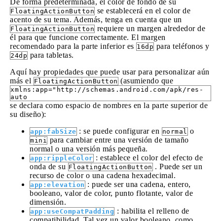
De forma predeterminada, el color de fondo de su
se establecerá en el color de
FloatingActionButton
acento de su tema. Además, tenga en cuenta que un
requiere un margen alrededor de
FloatingActionButton
él para que funcione correctamente. El margen
recomendado para la parte inferior es
para teléfonos y
16dp
para tabletas.
24dp
Aquí hay propiedades que puede usar para personalizar aún
más el
(asumiendo que
FloatingActionButton
xmlns:app="http://schemas.android.com/apk/res-
auto
se declara como espacio de nombres en la parte superior de
su diseño):
: se puede configurar en
o
app:fabSize
normal
para cambiar entre una versión de tamaño
mini
normal o una versión más pequeña.
: establece el color del efecto de
app:rippleColor
onda de su
. Puede ser un
FloatingActionButton
recurso de color o una cadena hexadecimal.
: puede ser una cadena, entero,
app:elevation
booleano, valor de color, punto flotante, valor de
dimensión.
: habilita el relleno de
app:useCompatPadding
compatibilidad. Tal vez un valor booleano, como