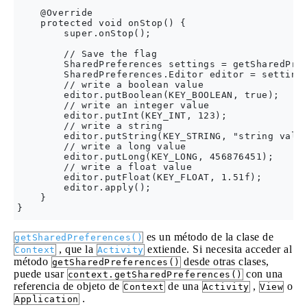
    @Override

    protected void onStop() {

        super.onStop();

        // Save the flag

        SharedPreferences settings = getSharedPref
        SharedPreferences.Editor editor = settings
        // write a boolean value

        editor.putBoolean(KEY_BOOLEAN, true);

        // write an integer value

        editor.putInt(KEY_INT, 123);

        // write a string

        editor.putString(KEY_STRING, "string value
        // write a long value

        editor.putLong(KEY_LONG, 456876451);

        // write a float value

        editor.putFloat(KEY_FLOAT, 1.51f);

        editor.apply();

    }

es un método de la clase de
getSharedPreferences()
, que la
extiende. Si necesita acceder al
Context
Activity
método
desde otras clases,
getSharedPreferences()
puede usar
con una
context.getSharedPreferences()
referencia de objeto de
de una
,
o
Context
Activity
View
.
Application