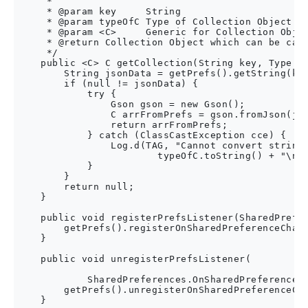
     *

     * @param key     String

     * @param typeOfC Type of Collection Object

     * @param <C>     Generic for Collection Objec
     * @return Collection Object which can be cast
     */

    public <C> C getCollection(String key, Type ty
        String jsonData = getPrefs().getString(key
        if (null != jsonData) {

            try {

                Gson gson = new Gson();

                C arrFromPrefs = gson.fromJson(jso
                return arrFromPrefs;

            } catch (ClassCastException cce) {

                Log.d(TAG, "Cannot convert string 
                        typeOfC.toString() + "\n" 
            }

        }

        return null;

    }

    public void registerPrefsListener(SharedPrefer
        getPrefs().registerOnSharedPreferenceChang
    }

    public void unregisterPrefsListener(

            SharedPreferences.OnSharedPreferenceCh
        getPrefs().unregisterOnSharedPreferenceCha
    }
