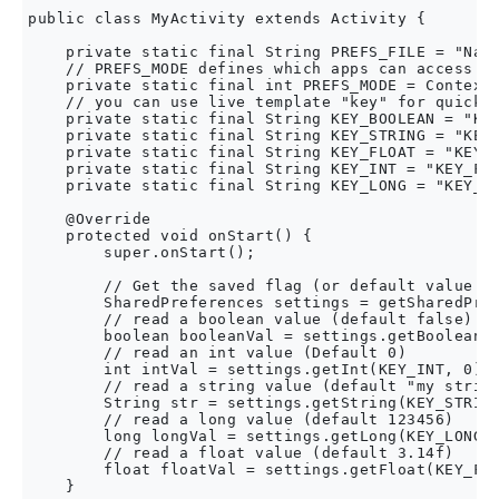
public class MyActivity extends Activity {

    private static final String PREFS_FILE = "Name
    // PREFS_MODE defines which apps can access th
    private static final int PREFS_MODE = Context.
    // you can use live template "key" for quickly
    private static final String KEY_BOOLEAN = "KEY
    private static final String KEY_STRING = "KEY_
    private static final String KEY_FLOAT = "KEY_F
    private static final String KEY_INT = "KEY_FOR
    private static final String KEY_LONG = "KEY_FO
    @Override

    protected void onStart() {

        super.onStart();

        // Get the saved flag (or default value if
        SharedPreferences settings = getSharedPref
        // read a boolean value (default false)

        boolean booleanVal = settings.getBoolean(K
        // read an int value (Default 0)

        int intVal = settings.getInt(KEY_INT, 0);

        // read a string value (default "my string
        String str = settings.getString(KEY_STRING
        // read a long value (default 123456)

        long longVal = settings.getLong(KEY_LONG, 
        // read a float value (default 3.14f)

        float floatVal = settings.getFloat(KEY_FLO
    }
