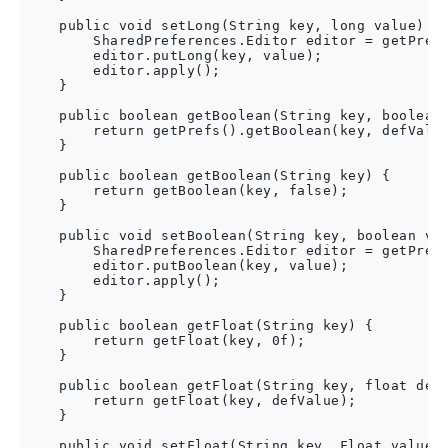
    public void setLong(String key, long value) {

        SharedPreferences.Editor editor = getPrefs
        editor.putLong(key, value);

        editor.apply();

    }

    public boolean getBoolean(String key, boolean 
        return getPrefs().getBoolean(key, defValue
    }

    public boolean getBoolean(String key) {

        return getBoolean(key, false);

    }

    public void setBoolean(String key, boolean val
        SharedPreferences.Editor editor = getPrefs
        editor.putBoolean(key, value);

        editor.apply();

    }

    public boolean getFloat(String key) {

        return getFloat(key, 0f);

    }

    public boolean getFloat(String key, float defV
        return getFloat(key, defValue);

    }

    public void setFloat(String key, Float value) 