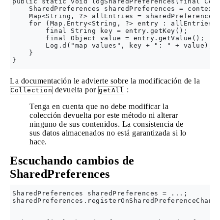
public static void logSharedPreferences(final Cont
    SharedPreferences sharedPreferences = context.
    Map<String, ?> allEntries = sharedPreferences.
    for (Map.Entry<String, ?> entry : allEntries.e
        final String key = entry.getKey();

        final Object value = entry.getValue();

        Log.d("map values", key + ": " + value);

    } 

La documentación le advierte sobre la modificación de la
devuelta por
:
Collection
getAll
Tenga en cuenta que no debe modificar la
colección devuelta por este método ni alterar
ninguno de sus contenidos. La consistencia de
sus datos almacenados no está garantizada si lo
hace.
Escuchando cambios de
SharedPreferences
SharedPreferences sharedPreferences = ...;

sharedPreferences.registerOnSharedPreferenceChange