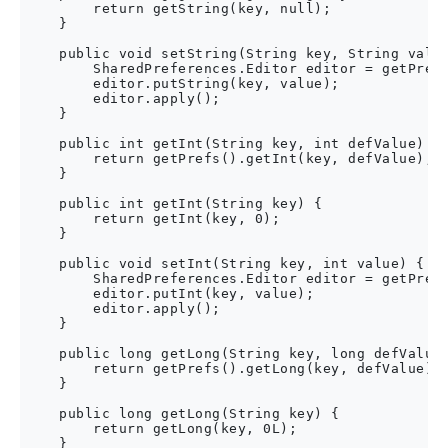
        return getString(key, null);

    }

    public void setString(String key, String value
        SharedPreferences.Editor editor = getPrefs
        editor.putString(key, value);

        editor.apply();

    }

    public int getInt(String key, int defValue) {

        return getPrefs().getInt(key, defValue);

    }

    public int getInt(String key) {

        return getInt(key, 0);

    }

    public void setInt(String key, int value) {

        SharedPreferences.Editor editor = getPrefs
        editor.putInt(key, value);

        editor.apply();

    }

    public long getLong(String key, long defValue)
        return getPrefs().getLong(key, defValue);

    }

    public long getLong(String key) {

        return getLong(key, 0L);

    }
