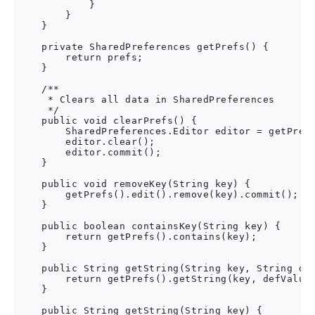
            }

        }

    }

    private SharedPreferences getPrefs() {

        return prefs;

    }

    /**

     * Clears all data in SharedPreferences

     */

    public void clearPrefs() {

        SharedPreferences.Editor editor = getPrefs
        editor.clear();

        editor.commit();

    }

    public void removeKey(String key) {

        getPrefs().edit().remove(key).commit();

    }

    public boolean containsKey(String key) {

        return getPrefs().contains(key);

    }

    public String getString(String key, String def
        return getPrefs().getString(key, defValue)
    }

    public String getString(String key) {
