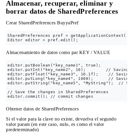
Almacenar, recuperar, eliminar y
borrar datos de SharedPreferences
Crear SharedPreferences BuyyaPref
SharedPreferences pref = getApplicationContext().g
Almacenamiento de datos como par KEY / VALUE
editor.putBoolean("key_name1", true);           //
editor.putInt("key_name2", 10);        // Saving i
editor.putFloat("key_name3", 10.1f);    // Saving 
editor.putLong("key_name4", 1000);      // Saving 
editor.putString("key_name5", "MyString");  // Sav
// Save the changes in SharedPreferences

Obtener datos de SharedPreferences
Si el valor para la clave no existe, devuelva el segundo
valor param (en este caso, nulo, es como el valor
predeterminado)