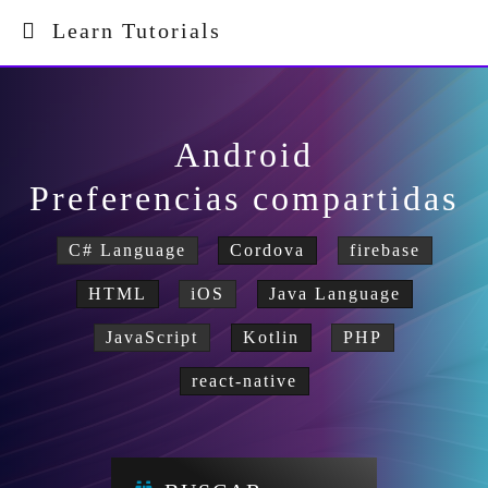
Learn Tutorials
Android
Preferencias compartidas
C# Language
Cordova
firebase
HTML
iOS
Java Language
JavaScript
Kotlin
PHP
react-native