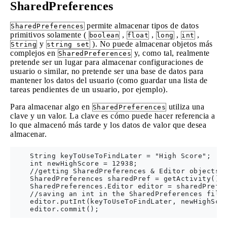
SharedPreferences
permite almacenar tipos de datos
SharedPreferences
primitivos solamente (
,
,
,
,
boolean
float
long
int
y
). No puede almacenar objetos más
String
string set
complejos en
y, como tal, realmente
SharedPreferences
pretende ser un lugar para almacenar configuraciones de
usuario o similar, no pretende ser una base de datos para
mantener los datos del usuario (como guardar una lista de
tareas pendientes de un usuario, por ejemplo).
Para almacenar algo en
utiliza una
SharedPreferences
clave y un valor. La clave es cómo puede hacer referencia a
lo que almacenó más tarde y los datos de valor que desea
almacenar.
    String keyToUseToFindLater = "High Score";

    int newHighScore = 12938;

    //getting SharedPreferences & Editor objects 

    SharedPreferences sharedPref = getActivity().g
    SharedPreferences.Editor editor = sharedPref.e
    //saving an int in the SharedPreferences file

    editor.putInt(keyToUseToFindLater, newHighScor