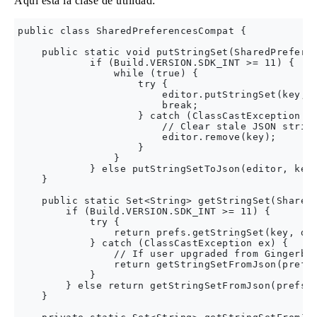
Aquí está la clase de utilidad:
public class SharedPreferencesCompat {

    public static void putStringSet(SharedPreferen
            if (Build.VERSION.SDK_INT >= 11) {

                while (true) {

                    try {

                        editor.putStringSet(key, v
                        break;

                    } catch (ClassCastException ex
                        // Clear stale JSON string
                        editor.remove(key);

                    }

                }

            } else putStringSetToJson(editor, key,
    }

    public static Set<String> getStringSet(SharedP
        if (Build.VERSION.SDK_INT >= 11) {

            try {

                return prefs.getStringSet(key, def
            } catch (ClassCastException ex) {

                // If user upgraded from Gingerbre
                return getStringSetFromJson(prefs,
            }

        } else return getStringSetFromJson(prefs, 
    }
