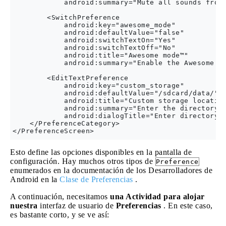
            android:summary="Mute all sounds from 
        <SwitchPreference

            android:key="awesome_mode"

            android:defaultValue="false"

            android:switchTextOn="Yes"

            android:switchTextOff="No"

            android:title="Awesome mode™"

            android:summary="Enable the Awesome Mo
        <EditTextPreference

            android:key="custom_storage"

            android:defaultValue="/sdcard/data/"

            android:title="Custom storage location
            android:summary="Enter the directory p
            android:dialogTitle="Enter directory p
    </PreferenceCategory>

Esto define las opciones disponibles en la pantalla de
configuración. Hay muchos otros tipos de
Preference
enumerados en la documentación de los Desarrolladores de
Android en la
Clase de Preferencias
.
A continuación, necesitamos
una Actividad para alojar
nuestra
interfaz de usuario de
Preferencias
. En este caso,
es bastante corto, y se ve así: