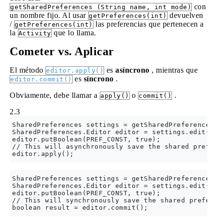
con
getSharedPreferences (String name, int mode)
un nombre fijo. Al usar
devuelven
getPreferences(int)
/
las preferencias que pertenecen a
getPreferences(int)
la
que lo llama.
Activity
Cometer vs. Aplicar
El método
es
asíncrono
, mientras que
editor.apply()
es
síncrono
.
editor.commit()
Obviamente, debe llamar a
o
.
apply()
commit()
2.3
SharedPreferences settings = getSharedPreferences(
SharedPreferences.Editor editor = settings.edit();
editor.putBoolean(PREF_CONST, true);

// This will asynchronously save the shared prefer
SharedPreferences settings = getSharedPreferences(
SharedPreferences.Editor editor = settings.edit();
editor.putBoolean(PREF_CONST, true);

// This will synchronously save the shared prefere