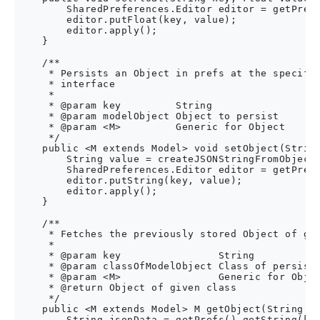
        SharedPreferences.Editor editor = getPrefs
        editor.putFloat(key, value);

        editor.apply();

    }

    /**

     * Persists an Object in prefs at the specifie
     * interface

     *

     * @param key         String

     * @param modelObject Object to persist

     * @param <M>         Generic for Object

     */

    public <M extends Model> void setObject(String
        String value = createJSONStringFromObject(
        SharedPreferences.Editor editor = getPrefs
        editor.putString(key, value);

        editor.apply();

    }

    /**

     * Fetches the previously stored Object of giv
     *

     * @param key                String

     * @param classOfModelObject Class of persiste
     * @param <M>                Generic for Objec
     * @return Object of given class

     */

    public <M extends Model> M getObject(String ke
        String jsonData = getPrefs().getString(key