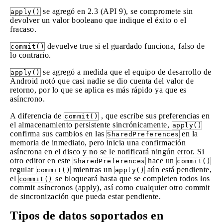
se agregó en 2.3 (API 9), se compromete sin
apply()
devolver un valor booleano que indique el éxito o el
fracaso.
devuelve true si el guardado funciona, falso de
commit()
lo contrario.
se agregó a medida que el equipo de desarrollo de
apply()
Android notó que casi nadie se dio cuenta del valor de
retorno, por lo que se aplica es más rápido ya que es
asíncrono.
A diferencia de
, que escribe sus preferencias en
commit()
el almacenamiento persistente sincrónicamente,
apply()
confirma sus cambios en las
en la
SharedPreferences
memoria de inmediato, pero inicia una confirmación
asíncrona en el disco y no se le notificará ningún error. Si
otro editor en este
hace un
SharedPreferences
commit()
regular
mientras un
aún está pendiente,
commit()
apply()
el
se bloqueará hasta que se completen todos los
commit()
commit asíncronos (apply), así como cualquier otro commit
de sincronización que pueda estar pendiente.
Tipos de datos soportados en