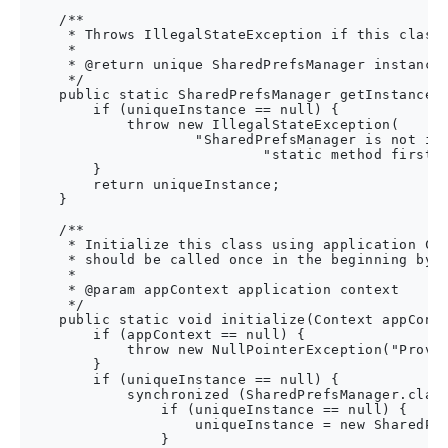
    /**

     * Throws IllegalStateException if this class 
     *

     * @return unique SharedPrefsManager instance

     */

    public static SharedPrefsManager getInstance()
        if (uniqueInstance == null) {

            throw new IllegalStateException(

                    "SharedPrefsManager is not ini
                            "static method first")
        }

        return uniqueInstance;

    }

    /**

     * Initialize this class using application Con
     * should be called once in the beginning by a
     *

     * @param appContext application context

     */

    public static void initialize(Context appConte
        if (appContext == null) {

            throw new NullPointerException("Provid
        }

        if (uniqueInstance == null) {

            synchronized (SharedPrefsManager.class
                if (uniqueInstance == null) {

                    uniqueInstance = new SharedPre
                }
