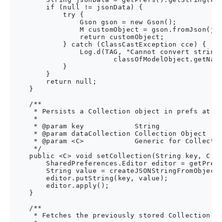
        if (null != jsonData) {

            try {

                Gson gson = new Gson();

                M customObject = gson.fromJson(jso
                return customObject;

            } catch (ClassCastException cce) {

                Log.d(TAG, "Cannot convert string 
                        classOfModelObject.getName
            }

        }

        return null;

    }

    /**

     * Persists a Collection object in prefs at th
     *

     * @param key            String

     * @param dataCollection Collection Object

     * @param <C>            Generic for Collectio
     */

    public <C> void setCollection(String key, C da
        SharedPreferences.Editor editor = getPrefs
        String value = createJSONStringFromObject(
        editor.putString(key, value);

        editor.apply();

    }

    /**

     * Fetches the previously stored Collection Ob