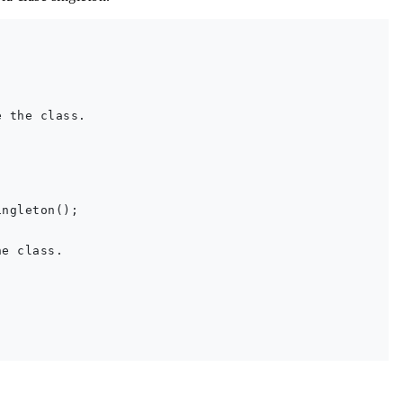
 the class.

ngleton();

e class.
