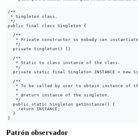
/**

 * Singleton class.

 */

public final class Singleton {

  /**

   * Private constructor so nobody can instantiate
   */

  private Singleton() {}

  /**

   * Static to class instance of the class.

   */

  private static final Singleton INSTANCE = new Si
  /**

   * To be called by user to obtain instance of th
   *

   * @return instance of the singleton.

   */

  public static Singleton getInstance() {

    return INSTANCE;

  }

Patrón observador