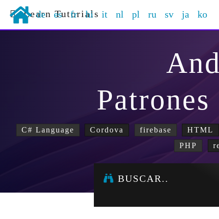
Learn Tutorials
de
es
fr
hi
it
nl
pl
ru
sv
ja
ko
And
Patrones
C# Language
Cordova
firebase
HTML
PHP
r
BUSCAR..