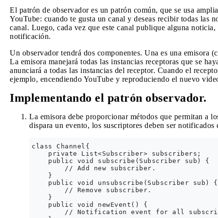
El patrón de observador es un patrón común, que se usa ampli
YouTube: cuando te gusta un canal y deseas recibir todas las no
canal. Luego, cada vez que este canal publique alguna noticia, 
notificación.
Un observador tendrá dos componentes. Una es una emisora ​​(can
La emisora ​​manejará todas las instancias receptoras que se hay
anunciará a todas las instancias del receptor. Cuando el recepto
ejemplo, encendiendo YouTube y reproduciendo el nuevo vide
Implementando el patrón observador.
La emisora ​​debe proporcionar métodos que permitan a los 
dispara un evento, los suscriptores deben ser notificados
class Channel{

    private List<Subscriber> subscribers;

    public void subscribe(Subscriber sub) {

        // Add new subscriber.

    }

    public void unsubscribe(Subscriber sub) {

        // Remove subscriber.

    }

    public void newEvent() {

        // Notification event for all subscri