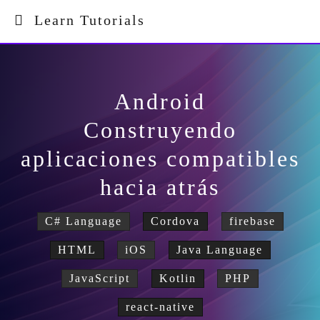
Learn Tutorials
Android
Construyendo
aplicaciones compatibles
hacia atrás
C# Language
Cordova
firebase
HTML
iOS
Java Language
JavaScript
Kotlin
PHP
react-native