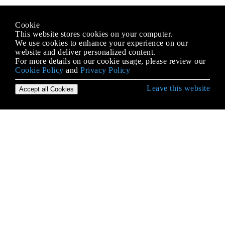
Cookie
This website stores cookies on your computer.
We use cookies to enhance your experience on our
website and deliver personalized content.
For more details on our cookie usage, please review our
Cookie Policy
and
Privacy Policy
Leave this website
Accept all Cookies
Empezando con Android
¿Qué es ProGuard? ¿Qué es el uso en Android?
Accediendo a bases de datos SQLite usando la
clase ContentValues
ACRA
Actividad
Actividades de pantalla dividida / multipantalla
ADB (Android Debug Bridge)