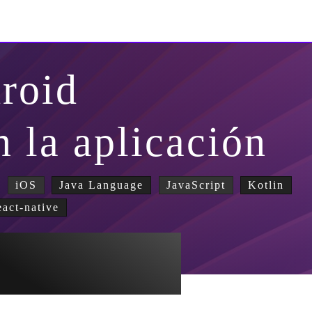
roid
n la aplicación
iOS
Java Language
JavaScript
Kotlin
eact-native