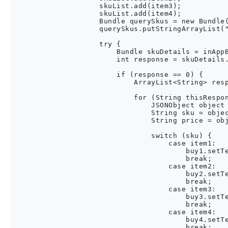
                    skuList.add(item3);

                    skuList.add(item4);

                    Bundle querySkus = new Bundle(
                    querySkus.putStringArrayList("
                    try {

                        Bundle skuDetails = inAppB
                        int response = skuDetails.
                        if (response == 0) {

                            ArrayList<String> resp
                            for (String thisRespon
                                JSONObject object 
                                String sku = objec
                                String price = obj
                                switch (sku) {

                                    case item1:

                                        buy1.setTe
                                        break;

                                    case item2:

                                        buy2.setTe
                                        break;

                                    case item3:

                                        buy3.setTe
                                        break;

                                    case item4:

                                        buy4.setTe
                                        break;
