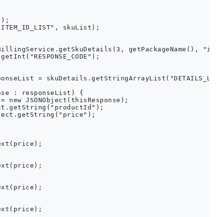
);

ITEM_ID_LIST", skuList);

illingService.getSkuDetails(3, getPackageName(), "ina
getInt("RESPONSE_CODE");

onseList = skuDetails.getStringArrayList("DETAILS_LIS
se : responseList) {

= new JSONObject(thisResponse);

t.getString("productId");

ect.getString("price");

xt(price);

xt(price);

xt(price);

xt(price);
