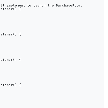
ll implement to launch the PurchaseFlow.

stener() {

stener() {

stener() {

stener() {
