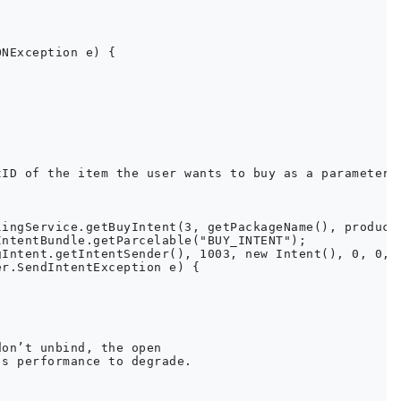
NException e) {

ID of the item the user wants to buy as a parameter.

ingService.getBuyIntent(3, getPackageName(), productI
ntentBundle.getParcelable("BUY_INTENT");

Intent.getIntentSender(), 1003, new Intent(), 0, 0, 0
r.SendIntentException e) {

on’t unbind, the open

s performance to degrade.
