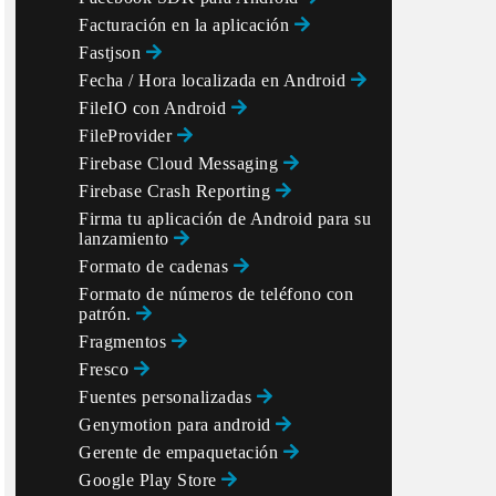
Facturación en la aplicación
Fastjson
Fecha / Hora localizada en Android
FileIO con Android
FileProvider
Firebase Cloud Messaging
Firebase Crash Reporting
Firma tu aplicación de Android para su
lanzamiento
Formato de cadenas
D, "inapp", "bGoa+V7g/yqDXvKRqq+JTFn4uQZbPiQJo4pf9RzJ
Formato de números de teléfono con
patrón.
);

Fragmentos
Fresco
Fuentes personalizadas
Genymotion para android
Gerente de empaquetación
Google Play Store