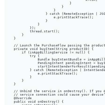
                                }

                            }

                        }

                    } catch (RemoteException | JSO
                        e.printStackTrace();

                    }

                }

            });

            thread.start();

        }

    }

    // Launch the PurchaseFlow passing the product
    private void buyItem(String productID) {

        if (inAppBillingService != null) {

            try {

                Bundle buyIntentBundle = inAppBill
                PendingIntent pendingIntent = buyI
                startIntentSenderForResult(pending
            } catch (RemoteException | IntentSende
                e.printStackTrace();

            }

        }

    }

    // Unbind the service in onDestroy(). If you d
    // service connection could cause your device’
    @Override

    public void onDestroy() {
