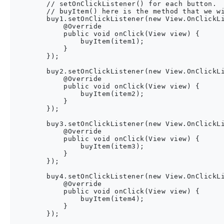
        // setOnClickListener() for each button.

        // buyItem() here is the method that we wi
        buy1.setOnClickListener(new View.OnClickLi
            @Override

            public void onClick(View view) {

                buyItem(item1);

            }

        });

        buy2.setOnClickListener(new View.OnClickLi
            @Override

            public void onClick(View view) {

                buyItem(item2);

            }

        });

        buy3.setOnClickListener(new View.OnClickLi
            @Override

            public void onClick(View view) {

                buyItem(item3);

            }

        });

        buy4.setOnClickListener(new View.OnClickLi
            @Override

            public void onClick(View view) {

                buyItem(item4);

            }

        });
