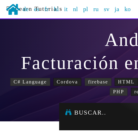
Learn Tutorials
de
es
fr
hi
it
nl
pl
ru
sv
ja
ko
And
Facturación e
C# Language
Cordova
firebase
HTML
PHP
r
BUSCAR..