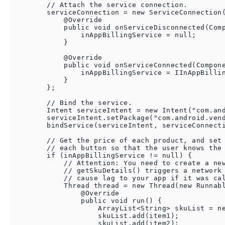
        // Attach the service connection.

        serviceConnection = new ServiceConnection(
            @Override

            public void onServiceDisconnected(Comp
                inAppBillingService = null;

            }

            @Override

            public void onServiceConnected(Compone
                inAppBillingService = IInAppBillin
            }

        };

        // Bind the service.

        Intent serviceIntent = new Intent("com.and
        serviceIntent.setPackage("com.android.vend
        bindService(serviceIntent, serviceConnecti
        // Get the price of each product, and set 
        // each button so that the user knows the 
        if (inAppBillingService != null) {

            // Attention: You need to create a new
            // getSkuDetails() triggers a network 
            // cause lag to your app if it was cal
            Thread thread = new Thread(new Runnabl
                @Override

                public void run() {

                    ArrayList<String> skuList = ne
                    skuList.add(item1);

                    skuList.add(item2);
