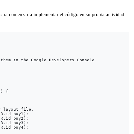
o para comenzar a implementar el código en su propia actividad.
them in the Google Developers Console.

) {

 layout file.

R.id.buy1);

R.id.buy2);

R.id.buy3);

R.id.buy4);
