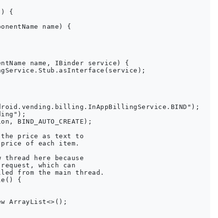
) {

onentName name) {

ntName name, IBinder service) {

gService.Stub.asInterface(service);

roid.vending.billing.InAppBillingService.BIND");

ing");

on, BIND_AUTO_CREATE);

the price as text to

price of each item.

 thread here because

request, which can

led from the main thread.

e() {

w ArrayList<>();
