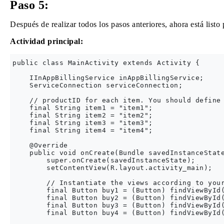
Paso 5:
Después de realizar todos los pasos anteriores, ahora está list
Actividad principal:
public class MainActivity extends Activity {

    IInAppBillingService inAppBillingService;

    ServiceConnection serviceConnection;

    // productID for each item. You should define 
    final String item1 = "item1";

    final String item2 = "item2";

    final String item3 = "item3";

    final String item4 = "item4";

    @Override

    public void onCreate(Bundle savedInstanceState
        super.onCreate(savedInstanceState);

        setContentView(R.layout.activity_main);

        // Instantiate the views according to your
        final Button buy1 = (Button) findViewById(
        final Button buy2 = (Button) findViewById(
        final Button buy3 = (Button) findViewById(
        final Button buy4 = (Button) findViewById(