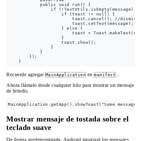
            public void run() {

                if (!TextUtils.isEmpty(message)) {
                    if (toast != null) {

                        toast.cancel(); //dismiss 
                        toast.setText(message);

                    } else {

                        toast = Toast.makeText(App
                    }

                    toast.show();

                }

            }

        });

Recuerde agregar
en
.
MainApplication
manifest
Ahora llámalo desde cualquier hilo para mostrar un mensaje
de brindis.
Mostrar mensaje de tostada sobre el
teclado suave
De forma predeterminada, Android mostrará los mensajes