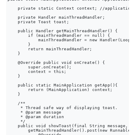
    private static Context context; //application 
    private Handler mainThreadHandler;

    private Toast toast;

    public Handler getMainThreadHandler() {

        if (mainThreadHandler == null) {

            mainThreadHandler = new Handler(Looper
        }

        return mainThreadHandler;

    }

    @Override public void onCreate() {

        super.onCreate();

        context = this;

    }

    public static MainApplication getApp(){

        return (MainApplication) context;

    }

    /**

     * Thread safe way of displaying toast.

     * @param message

     * @param duration

     */

    public void showToast(final String message, fi
        getMainThreadHandler().post(new Runnable()
            @Override
