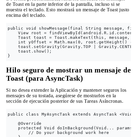
de Toast en la parte inferior de la pantalla, incluso si se
muestra el teclado. Esto mostrará un mensaje de Toast justo
encima del teclado.
public void showMessage(final String message, fina
    View root = findViewById(android.R.id.content)
    Toast toast = Toast.makeText(this, message, le
    int yOffset = Math.max(0, root.getHeight() - t
    toast.setGravity(Gravity.TOP | Gravity.CENTER_
    toast.show();

Hilo seguro de mostrar un mensaje de
Toast (para AsyncTask)
Si no desea extender la Aplicación y mantener seguros los
mensajes de su tostada, asegúrese de mostrarlos en la
sección de ejecución posterior de sus Tareas Asíncronas.
public class MyAsyncTask extends AsyncTask <Void, 
    @Override

    protected Void doInBackground(Void... params) 
        // Do your background work here
