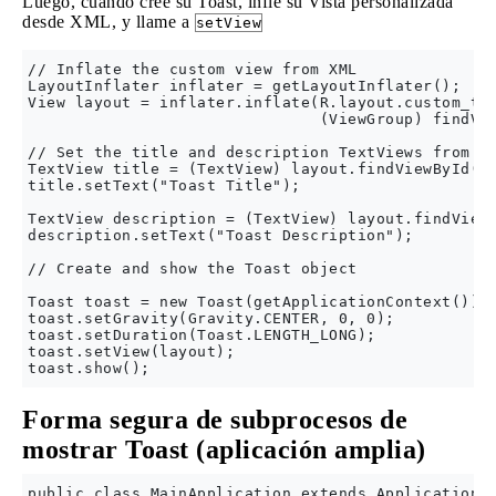
Luego, cuando cree su Toast, infle su Vista personalizada
desde XML, y llame a
setView
// Inflate the custom view from XML

LayoutInflater inflater = getLayoutInflater();

View layout = inflater.inflate(R.layout.custom_toa
                               (ViewGroup) findVie
// Set the title and description TextViews from ou
TextView title = (TextView) layout.findViewById(R.
title.setText("Toast Title");

TextView description = (TextView) layout.findViewB
description.setText("Toast Description");

// Create and show the Toast object

Toast toast = new Toast(getApplicationContext());

toast.setGravity(Gravity.CENTER, 0, 0);

toast.setDuration(Toast.LENGTH_LONG);

toast.setView(layout);

Forma segura de subprocesos de
mostrar Toast (aplicación amplia)
public class MainApplication extends Application {