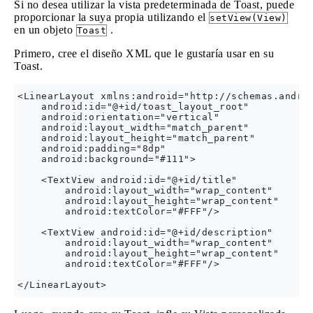
Si no desea utilizar la vista predeterminada de Toast, puede
proporcionar la suya propia utilizando el
setView(View)
en un objeto
.
Toast
Primero, cree el diseño XML que le gustaría usar en su
Toast.
<LinearLayout xmlns:android="http://schemas.androi
    android:id="@+id/toast_layout_root"

    android:orientation="vertical"

    android:layout_width="match_parent"

    android:layout_height="match_parent"

    android:padding="8dp"

    android:background="#111">

    <TextView android:id="@+id/title"

        android:layout_width="wrap_content"

        android:layout_height="wrap_content"

        android:textColor="#FFF"/>

    <TextView android:id="@+id/description"

        android:layout_width="wrap_content"

        android:layout_height="wrap_content"

        android:textColor="#FFF"/>
