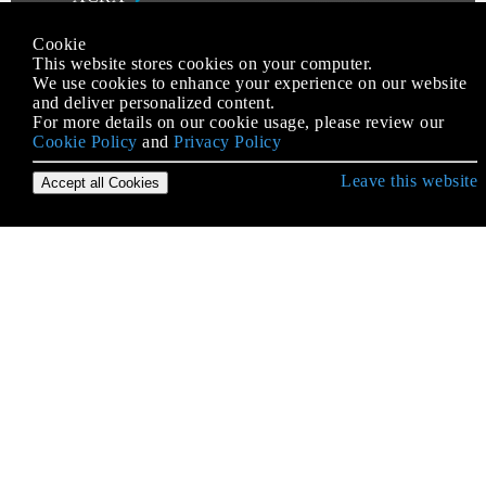
Actividad
Cookie
This website stores cookies on your computer.
Actividades de pantalla dividida / multipantalla
We use cookies to enhance your experience on our website
and deliver personalized content.
ADB (Android Debug Bridge)
For more details on our cookie usage, please review our
AdMob
Cookie Policy
and
Privacy Policy
Advertencias de la pelusa
Leave this website
Accept all Cookies
AIDL
AlarmManager
Almacenamiento de archivos en almacenamiento
interno y externo
Añadiendo un FuseView a un proyecto de Android
Android NDK
Android Studio
Android Vk Sdk