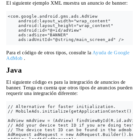
El siguiente ejemplo XML muestra un anuncio de banner:
<com.google.android.gms.ads.AdView

    android:layout_width="wrap_content"

    android:layout_height="wrap_content"

    android:id="@+id/adView"

    ads:adSize="BANNER"

Para el código de otros tipos, consulte la
Ayuda de Google
AdMob
.
Java
El siguiente código es para la integración de anuncios de
banner. Tenga en cuenta que otros tipos de anuncios pueden
requerir una integración diferente:
// Alternative for faster initialization.

// MobileAds.initialize(getApplicationContext(), "
AdView mAdView = (AdView) findViewById(R.id.adView
// Add your device test ID if you are doing testin
// The device test ID can be found in the admob st
AdRequest adRequest = new AdRequest.Builder().buil