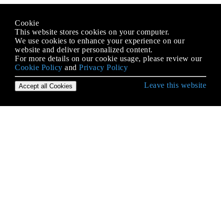
Cookie
This website stores cookies on your computer.
We use cookies to enhance your experience on our
website and deliver personalized content.
For more details on our cookie usage, please review our
Cookie Policy
and
Privacy Policy
Leave this website
Accept all Cookies
Empezando con Android
¿Qué es ProGuard? ¿Qué es el uso en Android?
Accediendo a bases de datos SQLite usando la
clase ContentValues
ACRA
Actividad
Actividades de pantalla dividida / multipantalla
ADB (Android Debug Bridge)