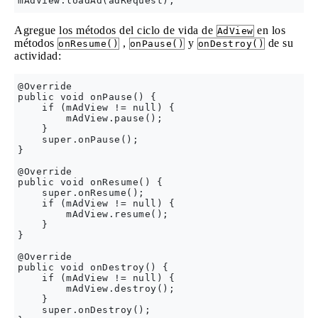
Agregue los métodos del ciclo de vida de
en los
AdView
métodos
,
y
de su
onResume()
onPause()
onDestroy()
actividad:
@Override

public void onPause() {

    if (mAdView != null) {

        mAdView.pause();

    }

    super.onPause();

}

@Override

public void onResume() {

    super.onResume();

    if (mAdView != null) {

        mAdView.resume();

    }

}

@Override

public void onDestroy() {

    if (mAdView != null) {

        mAdView.destroy();

    }

    super.onDestroy();
