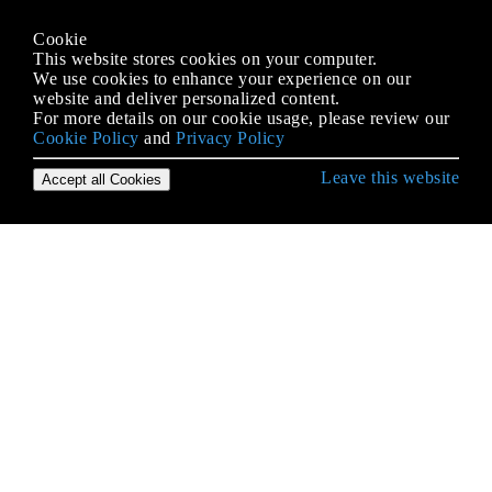
Cookie
This website stores cookies on your computer.
We use cookies to enhance your experience on our
website and deliver personalized content.
For more details on our cookie usage, please review our
Cookie Policy
and
Privacy Policy
Leave this website
Accept all Cookies
Empezando con Android
¿Qué es ProGuard? ¿Qué es el uso en Android?
Accediendo a bases de datos SQLite usando la
clase ContentValues
ACRA
Actividad
Actividades de pantalla dividida / multipantalla
ADB (Android Debug Bridge)