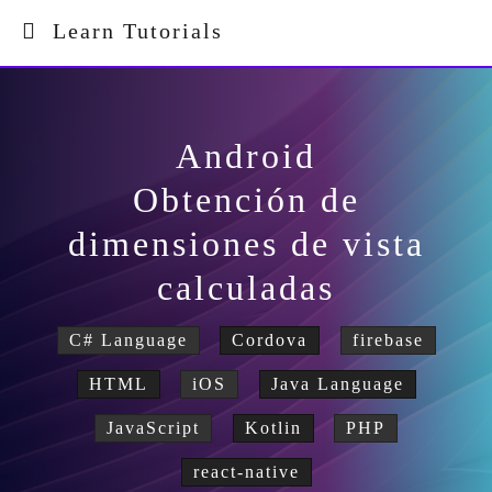
Learn Tutorials
Android
Obtención de
dimensiones de vista
calculadas
C# Language
Cordova
firebase
HTML
iOS
Java Language
JavaScript
Kotlin
PHP
react-native