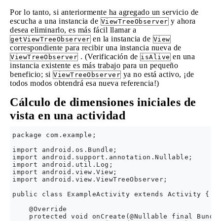
Por lo tanto, si anteriormente ha agregado un servicio de
escucha a una instancia de
y ahora
ViewTreeObserver
desea eliminarlo, es más fácil llamar a
en la instancia de
getViewTreeObserver
View
correspondiente para recibir una instancia nueva de
. (Verificación de
en una
ViewTreeObserver
isAlive
instancia existente es más trabajo para un pequeño
beneficio; si
ya no está activo, ¡de
ViewTreeObserver
todos modos obtendrá esa nueva referencia!)
Cálculo de dimensiones iniciales de
vista en una actividad
package com.example;

import android.os.Bundle;

import android.support.annotation.Nullable;

import android.util.Log;

import android.view.View;

import android.view.ViewTreeObserver;

public class ExampleActivity extends Activity {

    @Override

    protected void onCreate(@Nullable final Bundle