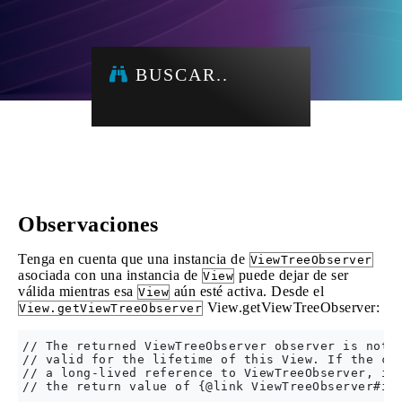
BUSCAR..
Observaciones
Tenga en cuenta que una instancia de
ViewTreeObserver
asociada con una instancia de
puede dejar de ser
View
válida mientras esa
aún esté activa. Desde el
View
View.getViewTreeObserver:
View.getViewTreeObserver
// The returned ViewTreeObserver observer is not g
// valid for the lifetime of this View. If the cal
// a long-lived reference to ViewTreeObserver, it 