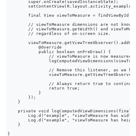
        super.onCreate(savedInstanceState);

        setContentView(R.layout.activity_example);
        final View viewToMeasure = findViewById(R.
        // viewToMeasure dimensions are not known 
        // viewToMeasure.getWidth() and viewToMeas
        // regardless of on-screen size.

        viewToMeasure.getViewTreeObserver().addOnP
            @Override

            public boolean onPreDraw() {

                // viewToMeasure is now measured a
                logComputedViewDimensions(viewToMe
                // Remove this listener, as we hav
                viewToMeasure.getViewTreeObserver(
                // Always return true to continue 
                return true; 

            }

        });

    }

    private void logComputedViewDimensions(final i
        Log.d("example", "viewToMeasure has width 
        Log.d("example", "viewToMeasure has height
    }
