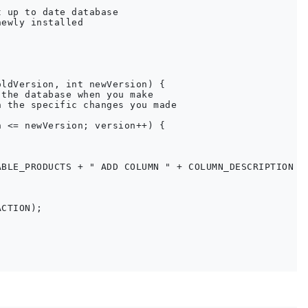
 up to date database

ewly installed

ldVersion, int newVersion) {

the database when you make

 the specific changes you made

 <= newVersion; version++) {

BLE_PRODUCTS + " ADD COLUMN " + COLUMN_DESCRIPTION + 
CTION);
