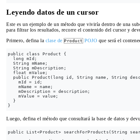
Leyendo datos de un cursor
Este es un ejemplo de un método que viviría dentro de una sub
para filtrar los resultados, recorre el contenido del cursor y d
Primero, defina la
clase de
POJO
que será el contened
Product
public class Product {

  long mId;

  String mName;

  String mDescription;

  float mValue;

  public Product(long id, String name, String desc
    mId = id;

    mName = name;

    mDescription = description;

    mValue = value;

  }

Luego, defina el método que consultará la base de datos y de
public List<Product> searchForProducts(String sear