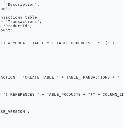
";

= "Description";

ue";

nsactions table

= "Transactions";

 "ProductId";

ount";

CT = "CREATE TABLE " + TABLE_PRODUCTS + "  (" +



ACTION = "CREATE TABLE " + TABLE_TRANSACTIONS + "  ("
 ") REFERENCES " + TABLE_PRODUCTS + "(" + COLUMN_ID +
SE_VERSION);
