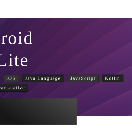
roid
Lite
iOS
Java Language
JavaScript
Kotlin
eact-native