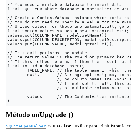
// You need a writable database to insert data

final SQLiteDatabase database = openHelper.getWrit
// Create a ContentValues instance which contains 
// You do not need to specify a value for the PRIM
// Unique values for these are automatically gener
final ContentValues values = new ContentValues();

values.put(COLUMN_NAME, model.getName());

values.put(COLUMN_DESCRIPTION, model.getDescriptio
values.put(COLUMN_VALUE, model.getValue());

// This call performs the update

// The return value is the rowId or primary key va
// If this method returns -1 then the insert has f
final int id = database.insert(

        TABLE_NAME, // The table name in which the
        null,       // String: optional; may be nu
                    // no column names are known a
                    // If not set to null, this pa
                    // of nullable column name to 
        values      // The ContentValues instance 
Método onUpgrade ()
es una clase auxiliar para administrar la c
SQLiteOpenHelper