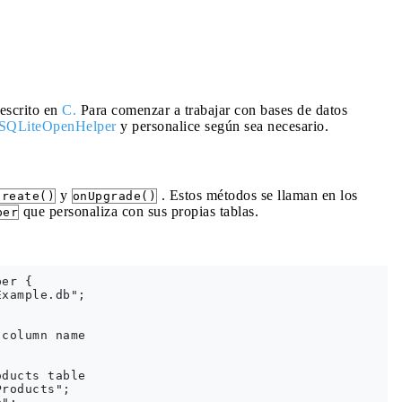
 escrito en
C.
Para comenzar a trabajar con bases de datos
SQLiteOpenHelper
y personalice según sea necesario.
y
. Estos métodos se llaman en los
Create()
onUpgrade()
que personaliza con sus propias tablas.
per
er {

xample.db";



column name

ducts table

roducts";
