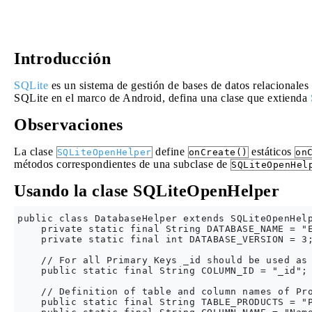
Introducción
SQLite
es un sistema de gestión de bases de datos relacionales
SQLite en el marco de Android, defina una clase que extienda
Observaciones
La clase
define
estáticos
SQLiteOpenHelper
onCreate()
on
métodos correspondientes de una subclase de
SQLiteOpenHel
Usando la clase SQLiteOpenHelper
public class DatabaseHelper extends SQLiteOpenHelp
    private static final String DATABASE_NAME = "E
    private static final int DATABASE_VERSION = 3;
    // For all Primary Keys _id should be used as 
    public static final String COLUMN_ID = "_id";

    // Definition of table and column names of Pro
    public static final String TABLE_PRODUCTS = "P