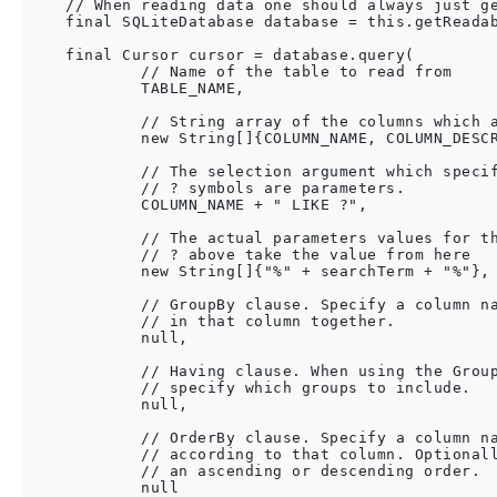
    // When reading data one should always just ge
    final SQLiteDatabase database = this.getReadab
    final Cursor cursor = database.query(

            // Name of the table to read from

            TABLE_NAME,

            // String array of the columns which a
            new String[]{COLUMN_NAME, COLUMN_DESCR
            // The selection argument which specif
            // ? symbols are parameters.

            COLUMN_NAME + " LIKE ?",

            // The actual parameters values for th
            // ? above take the value from here

            new String[]{"%" + searchTerm + "%"},

            // GroupBy clause. Specify a column na
            // in that column together.

            null,

            // Having clause. When using the Group
            // specify which groups to include.

            null,

            // OrderBy clause. Specify a column na
            // according to that column. Optionall
            // an ascending or descending order.

            null
