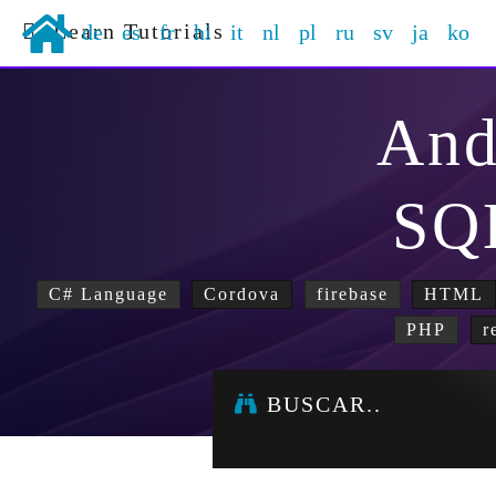
Learn Tutorials
de
es
fr
hi
it
nl
pl
ru
sv
ja
ko
And
SQ
C# Language
Cordova
firebase
HTML
PHP
r
BUSCAR..