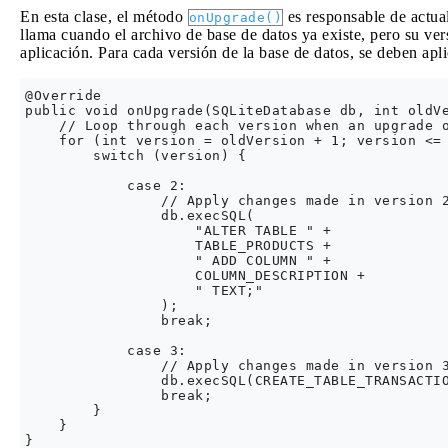
En esta clase, el método
es responsable de actua
onUpgrade()
llama cuando el archivo de base de datos ya existe, pero su versi
aplicación. Para cada versión de la base de datos, se deben apli
@Override

public void onUpgrade(SQLiteDatabase db, int oldVe
    // Loop through each version when an upgrade o
    for (int version = oldVersion + 1; version <= 
        switch (version) {

            case 2:

                // Apply changes made in version 2
                db.execSQL(

                    "ALTER TABLE " +

                    TABLE_PRODUCTS +

                    " ADD COLUMN " +

                    COLUMN_DESCRIPTION +

                    " TEXT;"

                );

                break;

            case 3:

                // Apply changes made in version 3
                db.execSQL(CREATE_TABLE_TRANSACTIO
                break;

        }

    }
