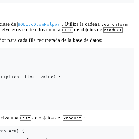
clase de
. Utiliza la cadena
SQLiteOpenHelper
searchTerm
evuelve esos contenidos en una
de objetos de
.
List
Product
or para cada fila recuperada de la base de datos:
ription, float value) {

vuelva una
de objetos del
:
List
Product
chTerm) {
