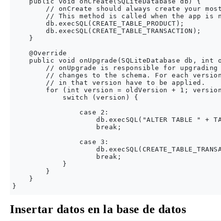
    public void onCreate(SQLiteDatabase db) {

        // onCreate should always create your most
        // This method is called when the app is n
        db.execSQL(CREATE_TABLE_PRODUCT);

        db.execSQL(CREATE_TABLE_TRANSACTION);

    }

    @Override

    public void onUpgrade(SQLiteDatabase db, int o
        // onUpgrade is responsible for upgrading 
        // changes to the schema. For each version
        // in that version have to be applied.

        for (int version = oldVersion + 1; version
            switch (version) {

                case 2:

                    db.execSQL("ALTER TABLE " + TA
                    break;

                case 3:

                    db.execSQL(CREATE_TABLE_TRANSA
                    break;

            }

        }

    }

Insertar datos en la base de datos