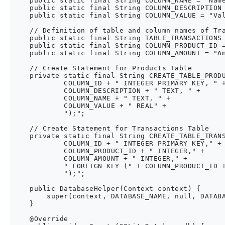
    public static final String COLUMN_NAME = "Name
    public static final String COLUMN_DESCRIPTION 
    public static final String COLUMN_VALUE = "Val
    // Definition of table and column names of Tra
    public static final String TABLE_TRANSACTIONS 
    public static final String COLUMN_PRODUCT_ID =
    public static final String COLUMN_AMOUNT = "Am
    // Create Statement for Products Table

    private static final String CREATE_TABLE_PRODU
            COLUMN_ID + " INTEGER PRIMARY KEY, " +
            COLUMN_DESCRIPTION + " TEXT, " +

            COLUMN_NAME + " TEXT, " +

            COLUMN_VALUE + " REAL" +

            ");";

    // Create Statement for Transactions Table

    private static final String CREATE_TABLE_TRANS
            COLUMN_ID + " INTEGER PRIMARY KEY," +

            COLUMN_PRODUCT_ID + " INTEGER," +

            COLUMN_AMOUNT + " INTEGER," +

            " FOREIGN KEY (" + COLUMN_PRODUCT_ID +
            ");";

    public DatabaseHelper(Context context) {

        super(context, DATABASE_NAME, null, DATABA
    }

    @Override
