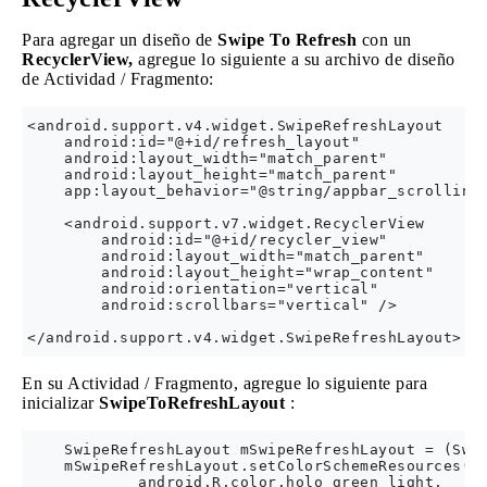
Para agregar un diseño de
Swipe To Refresh
con un
RecyclerView,
agregue lo siguiente a su archivo de diseño
de Actividad / Fragmento:
<android.support.v4.widget.SwipeRefreshLayout

    android:id="@+id/refresh_layout"

    android:layout_width="match_parent"

    android:layout_height="match_parent"

    app:layout_behavior="@string/appbar_scrolling_
    <android.support.v7.widget.RecyclerView

        android:id="@+id/recycler_view"

        android:layout_width="match_parent"

        android:layout_height="wrap_content"

        android:orientation="vertical"

        android:scrollbars="vertical" />

En su Actividad / Fragmento, agregue lo siguiente para
inicializar
SwipeToRefreshLayout
:
    SwipeRefreshLayout mSwipeRefreshLayout = (Swip
    mSwipeRefreshLayout.setColorSchemeResources(R.
            android.R.color.holo_green_light,
