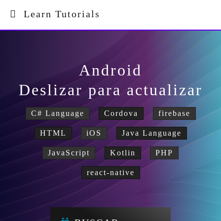
Learn Tutorials
Android
Deslizar para actualizar
C# Language
Cordova
firebase
HTML
iOS
Java Language
JavaScript
Kotlin
PHP
react-native