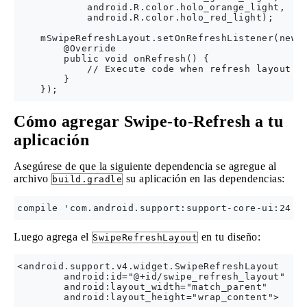
            android.R.color.holo_orange_light,

            android.R.color.holo_red_light);

    mSwipeRefreshLayout.setOnRefreshListener(new S
        @Override

        public void onRefresh() {

            // Execute code when refresh layout sw
        }

Cómo agregar Swipe-to-Refresh a tu
aplicación
Asegúrese de que la siguiente dependencia se agregue al
archivo
su aplicación en las dependencias:
build.gradle
Luego agrega el
en tu diseño:
SwipeRefreshLayout
<android.support.v4.widget.SwipeRefreshLayout

        android:id="@+id/swipe_refresh_layout"

        android:layout_width="match_parent"

        android:layout_height="wrap_content">
