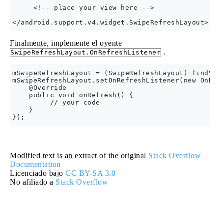
     <!-- place your view here -->       

Finalmente, implemente el oyente
.
SwipeRefreshLayout.OnRefreshListener
mSwipeRefreshLayout = (SwipeRefreshLayout) findVie
mSwipeRefreshLayout.setOnRefreshListener(new OnRef
    @Override

    public void onRefresh() {

         // your code

    }

Modified text is an extract of the original
Stack Overflow
Documentation
Licenciado bajo
CC BY-SA 3.0
No afiliado a
Stack Overflow