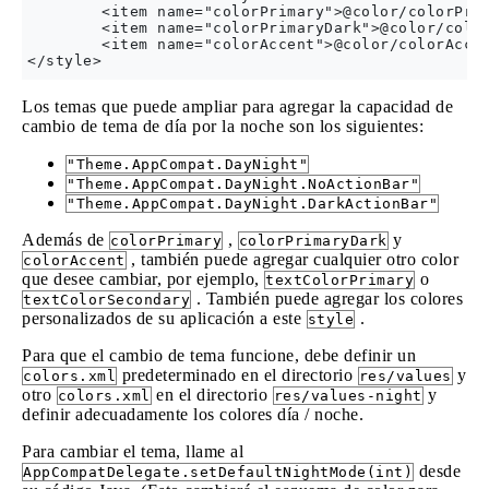
        <item name="colorPrimary">@color/colorPrim
        <item name="colorPrimaryDark">@color/color
        <item name="colorAccent">@color/colorAccen
Los temas que puede ampliar para agregar la capacidad de
cambio de tema de día por la noche son los siguientes:
"Theme.AppCompat.DayNight"
"Theme.AppCompat.DayNight.NoActionBar"
"Theme.AppCompat.DayNight.DarkActionBar"
Además de
,
y
colorPrimary
colorPrimaryDark
, también puede agregar cualquier otro color
colorAccent
que desee cambiar, por ejemplo,
o
textColorPrimary
. También puede agregar los colores
textColorSecondary
personalizados de su aplicación a este
.
style
Para que el cambio de tema funcione, debe definir un
predeterminado en el directorio
y
colors.xml
res/values
otro
en el directorio
y
colors.xml
res/values-night
definir adecuadamente los colores día / noche.
Para cambiar el tema, llame al
desde
AppCompatDelegate.setDefaultNightMode(int)