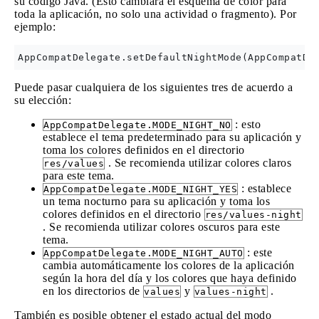
su código Java. (Esto cambiará el esquema de color para
toda la aplicación, no solo una actividad o fragmento). Por
ejemplo:
Puede pasar cualquiera de los siguientes tres de acuerdo a
su elección:
: esto
AppCompatDelegate.MODE_NIGHT_NO
establece el tema predeterminado para su aplicación y
toma los colores definidos en el directorio
. Se recomienda utilizar colores claros
res/values
para este tema.
: establece
AppCompatDelegate.MODE_NIGHT_YES
un tema nocturno para su aplicación y toma los
colores definidos en el directorio
res/values-night
. Se recomienda utilizar colores oscuros para este
tema.
: este
AppCompatDelegate.MODE_NIGHT_AUTO
cambia automáticamente los colores de la aplicación
según la hora del día y los colores que haya definido
en los directorios de
y
.
values
values-night
También es posible obtener el estado actual del modo