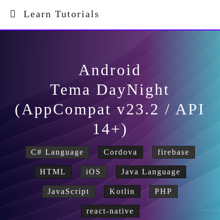
Learn Tutorials
Android
Tema DayNight
(AppCompat v23.2 / API
14+)
C# Language
Cordova
firebase
HTML
iOS
Java Language
JavaScript
Kotlin
PHP
react-native